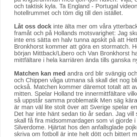
och taktisk kyla. Ta England - Portugal video
hotellrummet och töm dig till den istället.
Låt oss dock
inte älta mer om våra ytterbacka
framåt och på Hollands motsvarighet: Jag sk
inte ens sätta en halv tunna apskit på att He
Bronkhorst kommer att göra en stormatch. He
början Mittback/Libero och Van Bronkhorst h
mittfältare i hela karriären ända tills ganska n
Matchen kan med
andra ord blir svängig och
och Chippen våga utmana så skall det nog bl
också. Matchen kommer däremot totalt att a
mitten. Spelar Holland tre innermittfältare vilk
så uppstår samma problematik Men säg kära l
är man väl lite stolt över att Sverige spelar en
Det har inte hänt sedan tio år sedan. Jag vill 
skall få fira midsommardagen som vi gjorde i
Silverdome. Hjärtat hos den anfallsglade poj
skriva om fotboll är inte helt dött och bittert