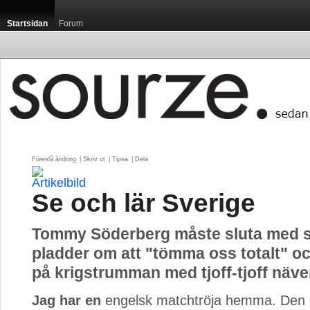
Startsidan
Forum
Föreslå ändring
| 
Skriv ut
| 
Tipsa
| 
Dela
Se och lär Sverige
Tommy Söderberg måste sluta med s
pladder om att "tömma oss totalt" oc
på krigstrumman med tjoff-tjoff näve
Jag har en
engelsk matchtröja hemma. Den h