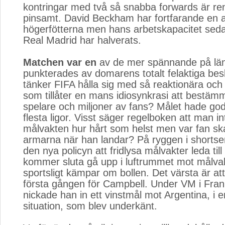
kontringar med två så snabba forwards är rent
pinsamt. David Beckham har fortfarande en a
högerfötterna men hans arbetskapacitet sedan 
Real Madrid har halverats.
Matchen var en
av de mer spännande på lä
punkterades av domarens totalt felaktiga bes
tänker FIFA hålla sig med så reaktionära och
som tillåter en mans idiosynkrasi att bestäm
spelare och miljoner av fans? Målet hade god
flesta ligor. Visst säger regelboken att man in
målvakten hur hårt som helst men var fan ska
armarna när han landar? På ryggen i shorts
den nya policyn att fridlysa målvakter leda til
kommer sluta gå upp i luftrummet mot målv
sportsligt kämpar om bollen. Det värsta är att
första gången för Campbell. Under VM i Fran
nickade han in ett vinstmål mot Argentina, i e
situation, som blev underkänt.