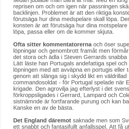
sedan jublade man bara åt mål. Med en lurig b
reprisen om och om igen när passningen skä
backlinjen. Problemet är att den riktiga konste
förutsäga hur dina medspelare skall löpa. Den
konsten är att förutsäga hur dina motspelar
löpa, passa eller om de kommer skjuta.
Ofta sitter kommentatorerna
och öser super
löpningar och genombrott framåt men förmår s
det stora och ädla i Steven Gerrards snabba 
Lätt läste han Portugals andefattiga spel och
löpningen med att avväpna en portugis eller t
genom att slänga sig i skydd likt en väldrillad
commandosoldat - för Portugal spelade när 
krigade. Den agrovilja jag efterlyst i det sven
förkroppsligades i Gerrard, Lampard och Col
sistnämnde är fortfarande purung och kan bara
Kanske en av de bästa.
Det England däremot
saknade men som Sver
ett snabbt och fantasifullt anfallsspel. Att få ut 