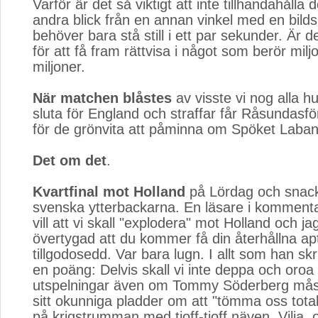
Varför är det så viktigt att inte tillhandahåll
andra blick från en annan vinkel med en bild
behöver bara stå still i ett par sekunder. Är de
för att få fram rättvisa i något som berör milj
miljoner.
När matchen blåstes
av visste vi nog alla hur
sluta för England och straffar får Råsundasf
för de grönvita att påminna om Spöket Laban
Det om det
.
Kvartfinal mot Holland
på Lördag och snack
svenska ytterbackarna. En läsare i kommentarf
vill att vi skall "explodera" mot Holland och j
övertygad att du kommer få din återhållna apt
tillgodosedd. Var bara lugn. I allt som han skr
en poäng: Delvis skall vi inte deppa och oroa
utspelningar även om Tommy Söderberg mås
sitt okunniga pladder om att "tömma oss total
på krigstrumman med tjoff-tjoff näven. Vilja, 