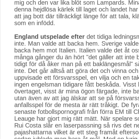
mig och den var lika blöt som Lampards. Mina
denna hejdlösa kärlek till laget och landet har 
att jag bott där tillräckligt länge för att tala, 
som en infödd.
England utspelade efter
det tidiga ledningsm
inte. Man valde att backa hem. Sverige valde 
backa hem mot Italien. Italien valde det åt os
många gånger du än hört "det gäller att inte
tidigt för då åker man på ett baklängesmål" 
inte. Det går alltså att göra det och vinna oc
uppvisade ett försvarsspel, en vilja och en ta
ingen engelsman tidigare fått beskåda. Visst
övertaget, visst är mina ögon färgade, inte 
utan även av att jag älskar att se på försvars
anfallsspel för de mesta är rätt tråkigt. De fy
senaste fotbollspornografi från förra EM till
Leauge har gjort mig rätt mätt. När spelare 
Rui Costa slår en laserpassning så rivs det n
pajashattarna vilket är ett steg framåt efterso