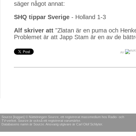
säger något annat:
SHQ tippar Sverige
- Holland 1-3
Alf skriver att
"Zlatan är en puma och Henke 
Problemet är att Japp Stam är en av de bättr
AV
Sourze [loggan] © Nättidningen Sourze, ett registrerat massmedium hos Radio- och
TV-verket. Sourze är också ett registrerat varumärke.
Databasens namn är Sourze. Ansvarig utgivare är Carl Olof Schlyter.