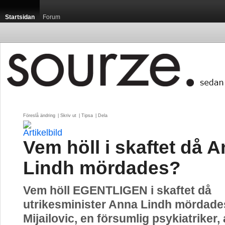
Startsidan
Forum
Föreslå ändring
| 
Skriv ut
| 
Tipsa
| 
Dela
Vem höll i skaftet då 
Lindh mördades?
Vem höll EGENTLIGEN i skaftet då
utrikesminister Anna Lindh mördades
Mijailovic, en försumlig psykiatriker,