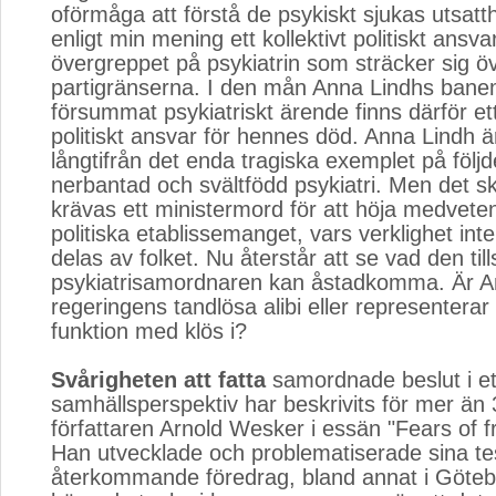
oförmåga att förstå de psykiskt sjukas utsatth
enligt min mening ett kollektivt politiskt ansva
övergreppet på psykiatrin som sträcker sig ö
partigränserna. I den mån Anna Lindhs bane
försummat psykiatriskt ärende finns därför ett 
politiskt ansvar för hennes död. Anna Lindh är
långtifrån det enda tragiska exemplet på följ
nerbantad och svältfödd psykiatri. Men det sk
krävas ett ministermord för att höja medvete
politiska etablissemanget, vars verklighet inte a
delas av folket. Nu återstår att se vad den till
psykiatrisamordnaren kan åstadkomma. Är A
regeringens tandlösa alibi eller representerar
funktion med klös i?
Svårigheten att fatta
samordnade beslut i ett 
samhällsperspektiv har beskrivits för mer än
författaren Arnold Wesker i essän "Fears of f
Han utvecklade och problematiserade sina tes
återkommande föredrag, bland annat i Göteb