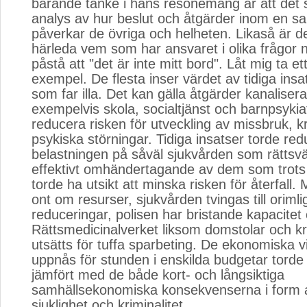
bärande tanke i hans resonemang är att det
analys av hur beslut och åtgärder inom en s
påverkar de övriga och helheten. Likaså är de
härleda vem som har ansvaret i olika frågor 
påstå att "det är inte mitt bord". Låt mig ta e
exempel. De flesta inser värdet av tidiga insa
som far illa. Det kan gälla åtgärder kanalise
exempelvis skola, socialtjänst och barnpsykiatr
reducera risken för utveckling av missbruk, kr
psykiska störningar. Tidiga insatser torde re
belastningen på såväl sjukvården som rättsvä
effektivt omhändertagande av dem som trots a
torde ha utsikt att minska risken för återfall.
ont om resurser, sjukvården tvingas till orimli
reduceringar, polisen har bristande kapacitet
Rättsmedicinalverket liksom domstolar och kr
utsätts för tuffa sparbeting. De ekonomiska 
uppnås för stunden i enskilda budgetar tord
jämfört med de både kort- och långsiktiga
samhällsekonomiska konsekvenserna i form 
sjuklighet och kriminalitet.