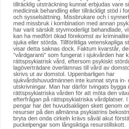
tillräcklig utsträckning kunnat erbjudas vare 
medicinsk behandling eller tillräckligt stöd i 
och sysselsättning. Missbrukare och i synner
med missbruk i kombination med annan psykis
har varit särskilt styvmoderligt behandlade, vi
kan ha medfört ökad förekomst av kriminalite
sjuka eller störda. Tillförlitliga vetenskapliga 
visar detta saknas dock. Faktum kvarstår, d
"vårdgaranti" som fungerat i sjukvården har k
rättspsykiatrisk vård, eftersom psykiskt störd
lagöverträdare överlämnas till vård av domsto
skrivs ut av domstol. Uppenbarligen har
sjukvårdshuvudmännen inte kunnat styra in- 
utskrivningar. Man har därför tvingats bygga 
rättspsykiatriska vården för att möta den vä
efterfrågan på rättspsykiatriska vårdplatser. I
pengar har det huvudsakligen skett genom o
resurser på den allmänna psykiatrins bekostn
bryta den onda cirkeln krävs såväl akut först
puckelpengar som långsiktiga resurstillskott.