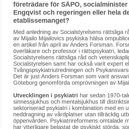
företrädare för SÄPO, socialminister
Engqvist och regeringen eller hela de
etablissemanget?
Med anledning av Socialstyrelsens rättsliga 
av Mijailo Mijailovics psykiska hälsa ompubli
en artikel från april av Anders Forsman. For
överläkare och professor i rättspsykiatri, led
Socialstyrelsens rättsliga råd och vetenskapli
Socialstyrelsen samt har också varit expert el
Tvångspsykiatriutredningen och Psykansvars
Det är just Anders Forsman som varit ansvari
Göteborg genomförda omprövningen av Mijail
Utvecklingen i psykiatri
har sedan 1970-talet
sinnessjukhus och mentalsjukhus till distriktsi
sektoriserad psykiatri i kombination med en u
neddragning av vårdplatser utan tillräcklig u
öppenvården. Psykiatrireformens omtalade m
har ytterligare belastat de psykiskt störda, so