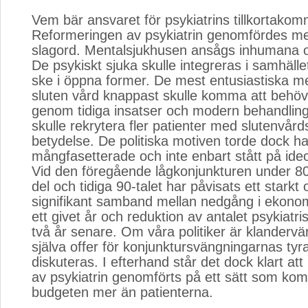
Vem bär ansvaret för psykiatrins tillkortak
Reformeringen av psykiatrin genomfördes me
slagord. Mentalsjukhusen ansågs inhumana o
De psykiskt sjuka skulle integreras i samhäll
ske i öppna former. De mest entusiastiska m
sluten vård knappast skulle komma att behöva
genom tidiga insatser och modern behandling
skulle rekrytera fler patienter med slutenvår
betydelse. De politiska motiven torde dock ha
mångfasetterade och inte enbart stått på ide
Vid den föregående lågkonjunkturen under 80
del och tidiga 90-talet har påvisats ett starkt o
signifikant samband mellan nedgång i ekonomis
ett givet år och reduktion av antalet psykiatri
två år senare. Om våra politiker är klandervä
själva offer för konjunktursvängningarnas tyr
diskuteras. I efterhand står det dock klart at
av psykiatrin genomförts på ett sätt som kom
budgeten mer än patienterna.