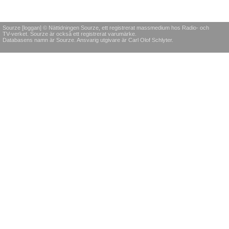
Sourze [loggan] © Nättidningen Sourze, ett registrerat massmedium hos Radio- och
TV-verket. Sourze är också ett registrerat varumärke.
Databasens namn är Sourze. Ansvarig utgivare är Carl Olof Schlyter.