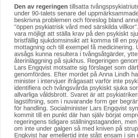
Den av regeringen
tillsatta tvångspsykiatriut
under 90-talets senare del uppmärksammade
beskrivna problemen och föreslog bland anna
"öppen psykiatrisk vård med särskilda villkor"
vara möjligt att ställa krav på den psykiskt s
bristfällig sjukdomsinsikt att komma till en psy
mottagning och till exempel få medicinering. 
avsågs kunna resultera i tvångsåtgärder, ytte
återinläggning på sjukhus. Regeringen genom
Lars Engqvist motsatte sig förslaget som därf
genomfördes. Efter mordet på Anna Lindh 
minister i intervjuer ifrågasatt varför inte psy
identifiera och tvångsvårda psykiskt sjuka so
allvarliga våldsbrott. Svaret är att psykiatriker
lagstiftning, som i nuvarande form ger begr
för handling. Socialminister Lars Engqvist sy
kommit till en punkt där han själv börjat omp
regeringens tidigare ställningstaganden, men
om inte under galgen så med kniven på strup
Engkvist har emellertid inte stått ensam i sin