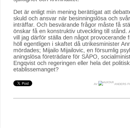
Det är enligt min mening berättigat att debat
skuld och ansvar när besinningslösa och svårf
inträffar. Och besvärande frågor måste få stä
önskar få en konstruktiv utveckling till stånd.
vill jag därför ställa den något provocerande
höll egentligen i skaftet då utrikesminister A
mördades; Mijailo Mijailovic, en försumlig psyk
aningslösa företrädare för SÄPO, socialminis
Engqvist och regeringen eller hela det politis
etablissemanget?
AV
ANDERS F