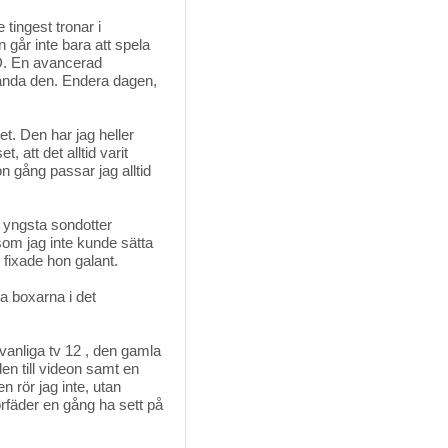
ingest tronar i 
går inte bara att spela
D. En avancerad
nvända den. Endera dagen,
det. Den har jag heller
, att det alltid varit
gång passar jag alltid
yngsta sondotter 
om jag inte kunde sätta
 fixade hon galant.
a boxarna i det 
 vanliga tv 12 , den gamla
den till videon samt en
n rör jag inte, utan
rfäder en gång ha sett på