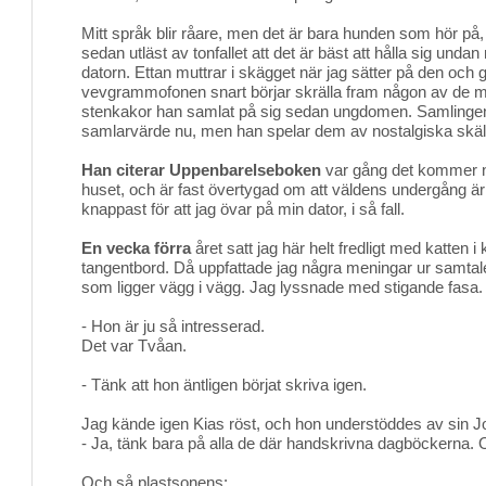
Mitt språk blir råare, men det är bara hunden som hör på,
sedan utläst av tonfallet att det är bäst att hålla sig undan
datorn. Ettan muttrar i skägget när jag sätter på den och gå
vevgrammofonen snart börjar skrälla fram någon av de 
stenkakor han samlat på sig sedan ungdomen. Samlingen h
samlarvärde nu, men han spelar dem av nostalgiska skäl
Han citerar Uppenbarelseboken
var gång det kommer nå
huset, och är fast övertygad om att väldens undergång ä
knappast för att jag övar på min dator, i så fall.
En vecka förra
året satt jag här helt fredligt med katten i
tangentbord. Då uppfattade jag några meningar ur samtal
som ligger vägg i vägg. Jag lyssnade med stigande fasa.
- Hon är ju så intresserad.
Det var Tvåan.
- Tänk att hon äntligen börjat skriva igen.
Jag kände igen Kias röst, och hon understöddes av sin J
- Ja, tänk bara på alla de där handskrivna dagböckerna. O
Och så plastsonens: