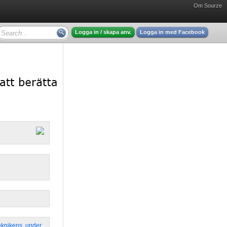
Om Sourze
Logga in / skapa anv.
Logga in med Facebook
eknikens
,
under
,