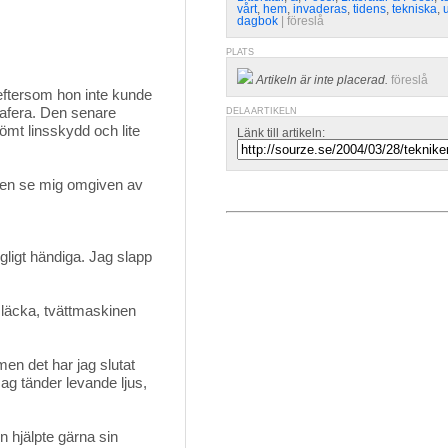
vårt
,
hem
,
invaderas
,
tidens
,
tekniska
,
dagbok
| 
föreslå
PLATS
Artikeln är inte placerad.
föreslå
 eftersom hon inte kunde
rafera. Den senare
DELA ARTIKELN
mt linsskydd och lite
Länk till artikeln:
iden se mig omgiven av
ligt händiga. Jag slapp
 läcka, tvättmaskinen
en det har jag slutat 
ag tänder levande ljus,
n hjälpte gärna sin