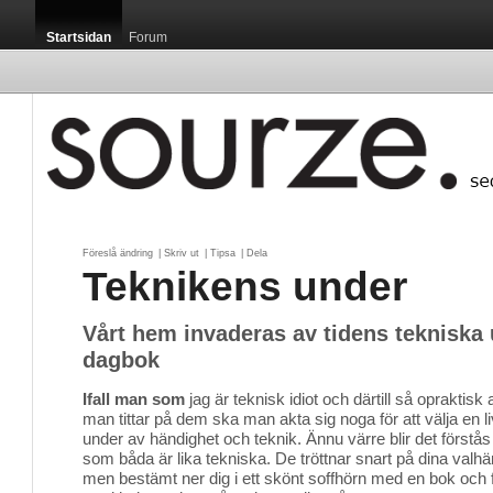
Startsidan
Forum
Föreslå ändring
| 
Skriv ut
| 
Tipsa
| 
Dela
Teknikens under
Vårt hem invaderas av tidens tekniska 
dagbok
Ifall man som
jag är teknisk idiot och därtill så opraktisk 
man tittar på dem ska man akta sig noga för att välja en 
under av händighet och teknik. Ännu värre blir det förstås 
som båda är lika tekniska. De tröttnar snart på dina valhän
men bestämt ner dig i ett skönt soffhörn med en bok och fixar