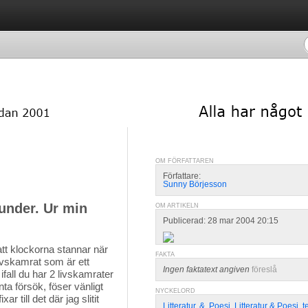
OM FÖRFATTAREN
Författare:
Sunny Börjesson
under. Ur min
OM ARTIKELN
Publicerad: 28 mar 2004 20:15
att klockorna stannar när 
FAKTA
livskamrat som är ett
Ingen faktatext angiven
föreslå
ifall du har 2 livskamrater
ta försök, föser vänligt
NYCKELORD
 till det där jag slitit
Litteratur
,
&
,
Poesi
,
Litteratur & Poesi
,
t