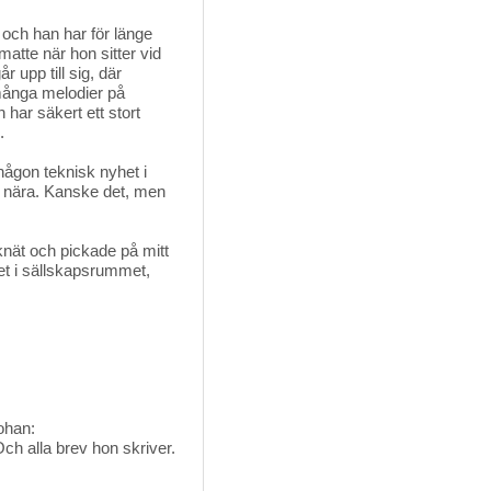
 och han har för länge
 matte när hon sitter vid
r upp till sig, där
många melodier på
ar säkert ett stort
.
gon teknisk nyhet i 
r nära. Kanske det, men
 knät och pickade på mitt 
et i sällskapsrummet,
ohan:
ch alla brev hon skriver.