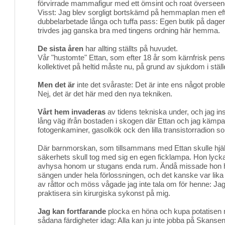
förvirrade mammafigur med ett ömsint och roat överseen
Visst: Jag blev sorgligt bortskämd på hemmaplan men ef
dubbelarbetade långa och tuffa pass: Egen butik på dagen
trivdes jag ganska bra med tingens ordning här hemma.
De sista åren
har allting ställts på huvudet. 
Vår "hustomte" Ettan, som efter 18 år som kärnfrisk pensio
kollektivet på heltid måste nu, på grund av sjukdom i ställ
Men det är
inte det svåraste: Det är inte ens något problem
Nej, det är det här med den nya tekniken.
Vårt hem invaderas
av tidens tekniska under, och jag ins
lång väg ifrån bostaden i skogen där Ettan och jag kämpa
fotogenkaminer, gasolkök ock den lilla transistorradion so
Där barnmorskan, som tillsammans med Ettan skulle hjälpa
säkerhets skull tog med sig en egen ficklampa. Hon lyck
avhysa honom ur stugans enda rum. Ändå missade hon 
sängen under hela förlossningen, och det kanske var lika
av råttor och möss vågade jag inte tala om för henne: Jag v
praktisera sin kirurgiska sykonst på mig.
Jag kan fortfarande
plocka en höna och kupa potatisen m
sådana färdigheter idag: Alla kan ju inte jobba på Skanse