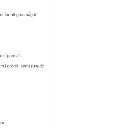
et för att göra något
den "gamla".
en i golvet, samt rusade 
 om.