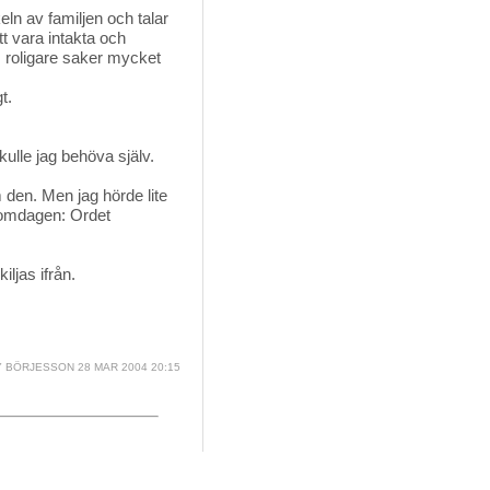
eln av familjen och talar
tt vara intakta och
, roligare saker mycket
t.
kulle jag behöva själv.
 den. Men jag hörde lite 
romdagen: Ordet
iljas ifrån.
 BÖRJESSON
28 MAR 2004 20:15