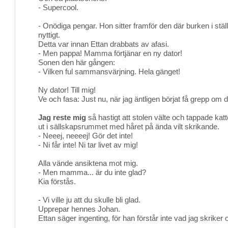
- Supercool.
- Onödiga pengar. Hon sitter framför den där burken i ställ
nyttigt.
Detta var innan Ettan drabbats av afasi.
- Men pappa! Mamma förtjänar en ny dator!
Sonen den här gången:
- Vilken ful sammansvärjning. Hela gänget!
Ny dator! Till mig!
Ve och fasa: Just nu, när jag äntligen börjat få grepp om 
Jag reste mig
så hastigt att stolen välte och tappade katt
ut i sällskapsrummet med håret på ända vilt skrikande.
- Neeej, neeeej! Gör det inte!
- Ni får inte! Ni tar livet av mig!
Alla vände ansiktena mot mig.
- Men mamma... är du inte glad?
Kia förstås.
- Vi ville ju att du skulle bli glad.
Upprepar hennes Johan.
Ettan säger ingenting, för han förstår inte vad jag skriker