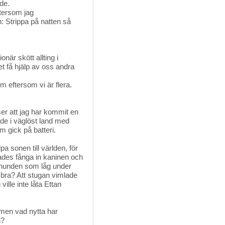
de.
tersom jag
: Strippa på natten så
när skött allting i
et få hjälp av oss andra
 eftersom vi är flera. 
er att jag har kommit en 
de i väglöst land med
m gick på batteri.
 sonen till världen, för
ades fånga in kaninen och
hunden som låg under
 bra? Att stugan vimlade
ille inte låta Ettan
en vad nytta har 
n?