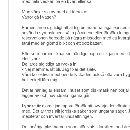
med hela veckan på en kvart eller så.
Man vänjer sig av med att försöka:
Varför gå i vägen?
Barnen lärde sig tidigt att aldrig be mamma laga jeansen
använda symaskinen, sätta på videon eller försöka fotog
reservationen berodde på några missöden med ett kvarglö
strul med en glömd blixt och ett dött batteri.
Eftersom barnen liknar sin händige pappa fick jag med t
idel fixare.
De lärde sig tidigt att rycka in.
- Nej mamma, låt bli. Jag fixar det själv.
Våra kollektiva medboende lyckades också ofta vara hygg
helt enkelt lära mig.
Det är när jag är ensam i huset som diskmaskinen börjar
lägger av och huvudsäkringarna går.
I yngre år
gjorde jag tappra försök att avvärja det värsta m
med. Det är trots allt jordiska saker som ungarna säger. J
mediterar och inväntar undsättningen.
De tonåriga plastbarnen som införlivats i familjen med åre