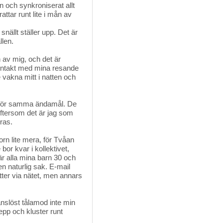
 och synkroniserat allt 
attar runt lite i mån av
snällt ställer upp. Det är
llen.
 av mig, och det är 
 kontakt med mina resande
 vakna mitt i natten och
n för samma ändamål. De 
eftersom det är jag som
ras.
rn lite mera, för Tvåan 
bor kvar i kollektivet,
är alla mina barn 30 och
n naturlig sak. E-mail
tter via nätet, men annars
nslöst tålamod inte min
repp och kluster runt