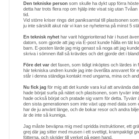
Den tekniske person
som skulle ha dykt upp förra hösten
detta har trots flera rop om hjälp inte visat sig utan Tvåan r
tid.
Vid större kriser rings det paniksamtal till plastsonen som 
ju inte särskilt akut när vi kan se nyheterna på minst 5 stä
En teknisk nyhet
har varit högprioriterad här i huset även
datorn, som gjorde att jag via E-post kunde hålla en tät
barn. E-posten lärde jag mig genast så noga att jag kunde
skriva i sömnen ifall så krävdes och det gjorde det i bland
Före det var
det faxen, som tidigt inköptes och lärdes i
här tekniska undren kunde jag inte överlåta ansvaret för 
står i denna ständiga kontakt med ungarna, mina och and
Nu fick jag
för mig att det kunde vara kul att använda dato
hade börjat surfa på nätet och plastsonen, som tyvärr inte 
hade också börjat och pratade sig varm för detta. Tyvärr 
den sista generationen som inte växt upp med data som e
har de ju använt länge, och de bokar resor och andra bilje
är de inte så kunniga.
Jag måste beväpna mig med spridda instruktioner, ett grä
grej där jag sitter med musen i ett svettigt, krampaktigt g
fötterna, och skrider till verket på egen hand.