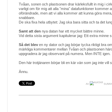
Tvåan, sonen och plastsonen drar kärleksfullt in mig i cirk
varligt om för mig att alla "mina" datafunktioner kommer a
oförändrade, men att vi alla kommer att kunna göra mera
snabbare.
De ska fixa hela utbytet: Jag ska bara sitta och ta det lung
Samt att den
nya datan har ett mycket bättre minne. 
Vid detta sista argument kapitulerar jag: Ett extra minne s
Så det blev
en ny dator och jag börjar tycka riktigt bra om
märkliga kommentarer mellan Tvåan och plastsonen hä
uppgradera är jag observant på numera. Men INTE igen.
Den här trotjänaren börjar bli en kär vän som jag inte vill sk
Ännu.
AV
SUNNY