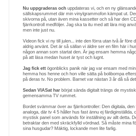
Nu uppgraderas och
uppdateras vi, och en ny glänsande t
sällskapsrummet där min vinylgrammofon kämpat ut. Den 
skivorna på, utan även mina kassetter och så har den C
fjärrkontroll medföljer. Jag ska ta itu med att lära mig a
men inte just nu.
Videon fick vi ny till julen... inte den förra utan två år före 
aldrig använt. Det är så sällan vi äldre ser en film här i huset
någon annan som startat den. Är jag ensam hemma någon 
på att läsa medan huset är tyst och lugnt.
Jag fick ett
ögonblicks panik när jag var ensam med min 
hemma hos henne och hon ville sätta på bolibompa efters
på deras tv. No problem. Barnet var nästan 3 år då så det
Sedan VIASat har
börjat sända digitalt trängs de mystisk
gemensamma TV rummet.
Bordet svämmar över av fjärrkontroller: Den digitala, den
analoga, där tv 4 5 håller hus fast ännu ej färdiginställda, 
mystisk panel som används för inställning av allt detta. De
betraktar den med skräckfylld vördnad. Så måste mina fö
sina husgudar? Mäktig, lockande men lite farlig.