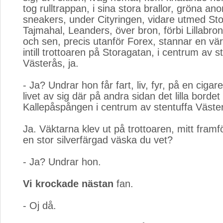
tog rulltrappan, i sina stora brallor, gröna an
sneakers, under Cityringen, vidare utmed Sto
Tajmahal, Leanders, över bron, förbi Lillabro
och sen, precis utanför Forex, stannar en vä
intill trottoaren på Storagatan, i centrum av s
Västerås, ja.
- Ja? Undrar hon får fart, liv, fyr, på en cigare
livet av sig där på andra sidan det lilla bordet
Kallepåspången i centrum av stentuffa Väste
Ja. Väktarna klev ut på trottoaren, mitt fra
en stor silverfärgad väska du vet?
- Ja? Undrar hon.
Vi krockade nästan
fan.
- Oj då.