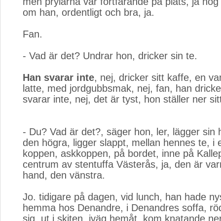
men prylarna var fortfarande på plats, ja no
om han, ordentligt och bra, ja.
Fan.
- Vad är det? Undrar hon, dricker sin te.
Han svarar inte
, nej, dricker sitt kaffe, en va
latte, med jordgubbsmak, nej, fan, han dricker
svarar inte, nej, det är tyst, hon ställer ner sit
- Du? Vad är det?, säger hon, ler, lägger sin
den högra, ligger slappt, mellan hennes te, i 
koppen, askkoppen, på bordet, inne på Kalle
centrum av stentuffa Västerås, ja, den är va
hand, den vänstra.
Jo. tidigare på dagen, vid lunch, han hade ny
hemma hos Denandre, i Denandres soffa, röd,
sig, ut i skiten, iväg hemåt, kom knatande n