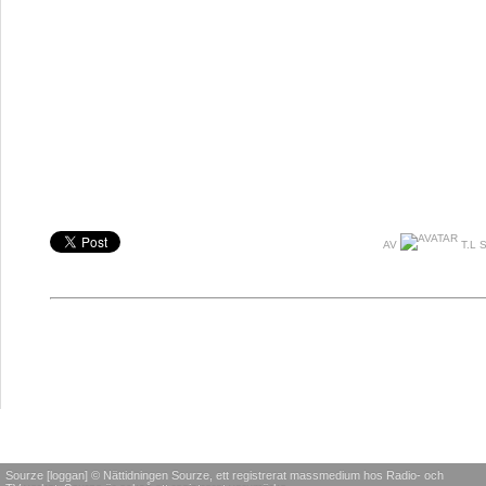
AV
T.L 
Sourze [loggan] © Nättidningen Sourze, ett registrerat massmedium hos Radio- och