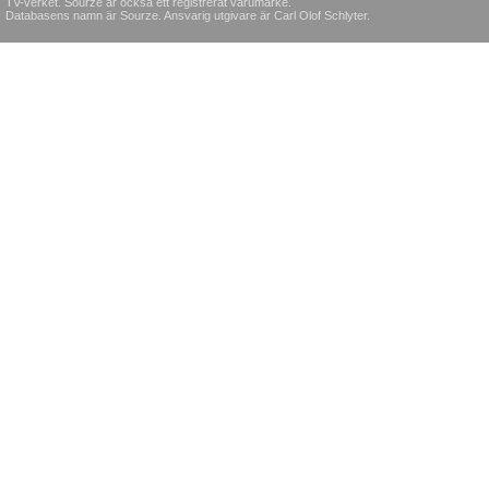
TV-verket. Sourze är också ett registrerat varumärke.
Databasens namn är Sourze. Ansvarig utgivare är Carl Olof Schlyter.