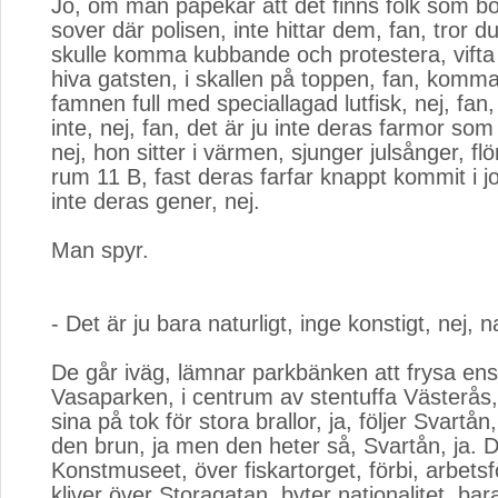
Jo, om man påpekar att det finns folk som bo
sover där polisen, inte hittar dem, fan, tror d
skulle komma kubbande och protestera, vifta
hiva gatsten, i skallen på toppen, fan, kom
famnen full med speciallagad lutfisk, nej, fan,
inte, nej, fan, det är ju inte deras farmor som s
nej, hon sitter i värmen, sjunger julsånger, flö
rum 11 B, fast deras farfar knappt kommit i j
inte deras gener, nej.
Man spyr.
- Det är ju bara naturligt, inge konstigt, nej, na
De går iväg, lämnar parkbänken att frysa ens
Vasaparken, i centrum av stentuffa Västerås,
sina på tok för stora brallor, ja, följer Svartån
den brun, ja men den heter så, Svartån, ja. 
Konstmuseet, över fiskartorget, förbi, arbets
kliver över Storagatan, byter nationalitet, bar