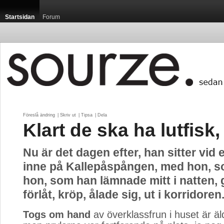
Startsidan
Forum
Föreslå ändring
| 
Skriv ut
| 
Tipsa
| 
Dela
Klart de ska ha lutfisk,
Nu är det dagen efter, han sitter vid e
inne på Kallepåspången, med hon, 
hon, som han lämnade mitt i natten, g
förlåt, kröp, ålade sig, ut i korridoren
Togs om hand
av överklassfrun i huset är äld