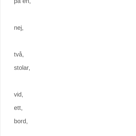
på en,
nej,
två,
stolar,
vid,
ett,
bord,