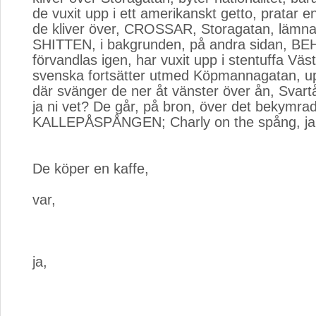
de vuxit upp i ett amerikanskt getto, pratar en
de kliver över, CROSSAR, Storagatan, lämnar
SHITTEN, i bakgrunden, på andra sidan, BEH
förvandlas igen, har vuxit upp i stentuffa Väs
svenska fortsätter utmed Köpmannagatan, upp 
där svänger de ner åt vänster över ån, Svartå
ja ni vet? De går, på bron, över det bekymrad
KALLEPÅSPÅNGEN; Charly on the spång, ja,
De köper en kaffe,
var,
ja,