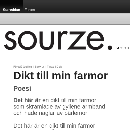
Startsidan
Forum
Föreslå ändring
| 
Skriv ut
| 
Tipsa
| 
Dela
Dikt till min farmor
Poesi
Det här är
en dikt till min farmor
som skramlade av gyllene armband
och hade naglar av pärlemor
Det här är en dikt till min farmor