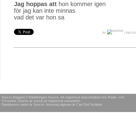
Jag hoppas att
hon kommer igen
för jag kan inte minnas
vad det var hon sa
AV
LINA S
Sourze [loggan] © Nättidningen Sourze, ett registrerat massmedium hos Radio- och
TV-verket. Sourze är också ett registrerat varumärke.
Databasens namn är Sourze. Ansvarig utgivare är Carl Olof Schlyter.