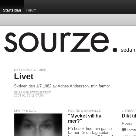
Startsidan
Forum
LITTERATUR & POESI
Livet
Skriven den 1/7 1982 av Agnes Andersson, min farmor
SUSANNE STRÖMSTEDT
2008-01-26 11:07:00
KROPP & SJÄL
POLITIK & SAMHÄLLE
LITTERA
"Mycket vill ha
Dikt t
mer?"
Poesi
På besök hos min gamla
Komme
farmor för ett tag sedan,
LINA SU