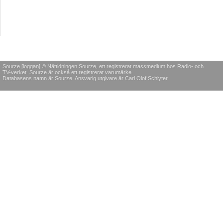
Sourze [loggan] © Nättidningen Sourze, ett registrerat massmedium hos Radio- och
TV-verket. Sourze är också ett registrerat varumärke.
Databasens namn är Sourze. Ansvarig utgivare är Carl Olof Schlyter.