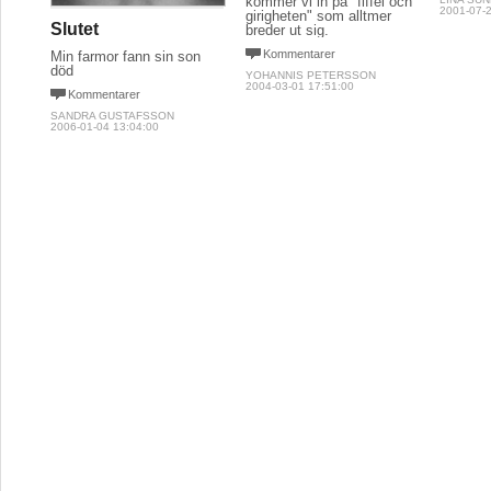
kommer vi in på "fiffel och
2001-07-2
girigheten" som alltmer
Slutet
breder ut sig.
Kommentarer
Min farmor fann sin son
död
YOHANNIS PETERSSON
2004-03-01 17:51:00
Kommentarer
SANDRA GUSTAFSSON
2006-01-04 13:04:00