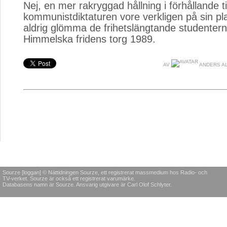
Nej, en mer rakryggad hållning i förhållande til
kommunistdiktaturen vore verkligen på sin pla
aldrig glömma de frihetslängtande studente
Himmelska fridens torg 1989.
AV
ANDERS A
Sourze [loggan] © Nättidningen Sourze, ett registrerat massmedium hos Radio- och
TV-verket. Sourze är också ett registrerat varumärke.
Databasens namn är Sourze. Ansvarig utgivare är Carl Olof Schlyter.