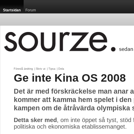
Startsidan
Forum
Föreslå ändring
| 
Skriv ut
| 
Tipsa
| 
Dela
Ge inte Kina OS 2008
Det är med förskräckelse man anar a
kommer att kamma hem spelet i den
kampen om de åtråvärda olympiska s
Detta sker med
, om inte öppet så tyst, stöd 
politiska och ekonomiska etablissemanget.