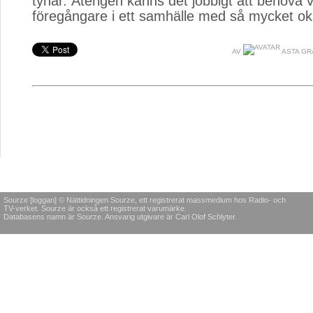
tynar. Återigen känns det jobbigt att behöva
föregångare i ett samhälle med så mycket o
AV
ASTA G
Sourze [loggan] © Nättidningen Sourze, ett registrerat massmedium hos Radio- och
TV-verket. Sourze är också ett registrerat varumärke.
Databasens namn är Sourze. Ansvarig utgivare är Carl Olof Schlyter.