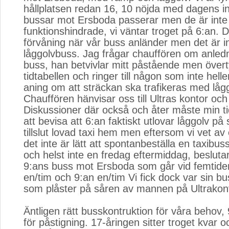
hållplatsen redan 16, 10 nöjda med dagens in
bussar mot Ersboda passerar men de är inte
funktionshindrade, vi väntar troget på 6:an. 
förvåning när vår buss anländer men det är 
låggolvbuss. Jag frågar chauffören om anlednin
buss, han betvivlar mitt påstående men över
tidtabellen och ringer till någon som inte hell
aning om att sträckan ska trafikeras med låg
Chauffören hänvisar oss till Ultras kontor och 
Diskussioner där också och åter måste min tid
att bevisa att 6:an faktiskt utlovar låggolv på 
tillslut lovad taxi hem men eftersom vi vet av 
det inte är lätt att spontanbeställa en taxib
och helst inte en fredag eftermiddag, beslutar
9:ans buss mot Ersboda som går vid femtide
en/tim och 9:an en/tim Vi fick dock var sin b
som plåster på såren av mannen på Ultrakont
Äntligen rätt busskontruktion för våra behov,
för påstigning. 17-åringen sitter troget kvar oc