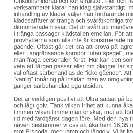
funktionshindrad och kör elrullstol. Fler och fl
verksamheter klarar han idag självständigt, m
inhandling av kläder väljer han fortfarande m
klädesaffärer är trånga och svåråtkomliga tro
ditmonterade hissar. Det är svårt att manövrer
i trånga passager klädställen emellan. För att
provhytterna som alls inte är konstruerade fö
gående. Oftast går det bra att prova på lagre
eller i angränsande korridor "utan spegel", 
man fråga personalen först. Hur kan den so
veta att färgen passar eller om plagget tar si
väl oftast särbehandlas de "icke gående". Att
"vanlig" tonåring på insidan men av omgivn
gånger särbehandlad pga utsidan.
Det är verkligen positivt att Ultra satsat på
och lågt golv. Tänk vilken frihet att kunna åka
timmen vilken timme man önskar, mot att förb
tid med färdtjänst dagen före. Med den nya ti
näven bestämmer vi oss att åka hem 16,35 
mot Ersboda, med ramp och låggolv. Vi är lyxi