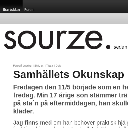
Startsidan
Forum
Föreslå ändring
| 
Skriv ut
| 
Tipsa
| 
Dela
Samhällets Okunskap
Fredagen den 11/5 började som en he
fredag. Min 17 årige son stämmer tr
på sta´n på eftermiddagen, han skul
kläder.
Jag finns med
om han behöver praktisk hjälp