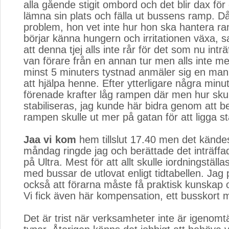
alla gående stigit ombord och det blir dax för
lämna sin plats och fälla ut bussens ramp. D
problem, hon vet inte hur hon ska hantera r
börjar känna hungern och irritationen växa, sa
att denna tjej alls inte rår för det som nu intr
van förare från en annan tur men alls inte m
minst 5 minuters tystnad anmäler sig en man
att hjälpa henne. Efter ytterligare några min
förenade krafter låg rampen där men hur sku
stabiliseras, jag kunde här bidra genom att be
rampen skulle ut mer på gatan för att ligga sta
Jaa vi kom
hem tillslut 17.40 men det kändes
måndag ringde jag och berättade det inträffa
på Ultra. Mest för att allt skulle iordningställ
med bussar de utlovat enligt tidtabellen. Ja
också att förarna måste få praktisk kunskap
Vi fick även här kompensation, ett busskort m
Det är trist när verksamheter inte är igenom