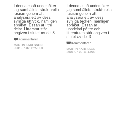
I denna essä undersöker
I denna essä undersöker
jag samhällets strukturella
jag samhällets strukturella
rasism genom att
rasism genom att
analysera ett av dess
analysera ett av dess
synliga uttryck, nämligen
synliga tecken, nämligen
språket. Essän är i tre
språket. Essän är
delar. Litteratur står
uppdelad på tre och
angiven i slutet av del 3.
litteraturen står angiven i
slutet av del 3.
Kommentarer
Kommentarer
MARTIN KARLSSON
2001-07-02 12:59:00
MARTIN KARLSSON
2001-07-02 11:43:00