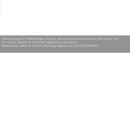
Sourze [loggan] © Nättidningen Sourze, ett registrerat massmedium hos Radio- och
TV-verket. Sourze är också ett registrerat varumärke.
Databasens namn är Sourze. Ansvarig utgivare är Carl Olof Schlyter.