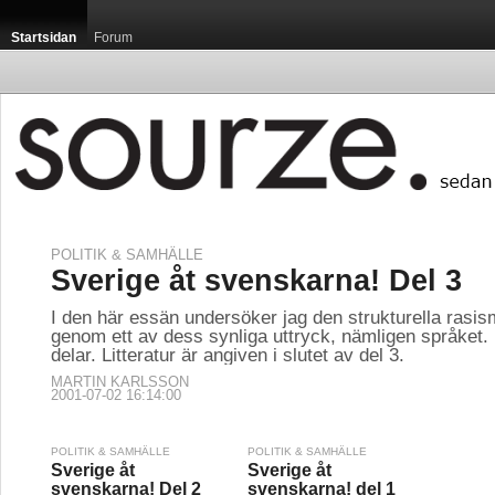
Startsidan
Forum
POLITIK & SAMHÄLLE
Sverige åt svenskarna! Del 3
I den här essän undersöker jag den strukturella rasis
genom ett av dess synliga uttryck, nämligen språket. 
delar. Litteratur är angiven i slutet av del 3.
MARTIN KARLSSON
2001-07-02 16:14:00
POLITIK & SAMHÄLLE
POLITIK & SAMHÄLLE
Sverige åt
Sverige åt
svenskarna! Del 2
svenskarna! del 1