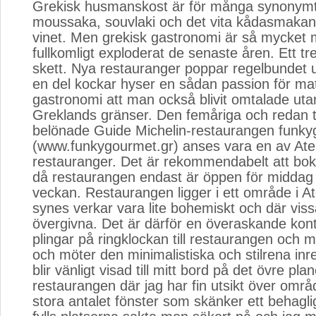
Grekisk husmanskost är för många synonymt
moussaka, souvlaki och det vita kådasmakan
vinet. Men grekisk gastronomi är så mycket 
fullkomligt exploderat de senaste åren. Ett tr
skett. Nya restauranger poppar regelbundet 
en del kockar hyser en sådan passion för ma
gastronomi att man också blivit omtalade uta
Greklands gränser. Den femåriga och redan t
belönade Guide Michelin-restaurangen funk
(www.funkygourmet.gr) anses vara en av Ate
restauranger. Det är rekommendabelt att boka
då restaurangen endast är öppen för middag
veckan. Restaurangen ligger i ett område i At
synes verkar vara lite bohemiskt och där vis
övergivna. Det är därför en överaskande kon
plingar på ringklockan till restaurangen och m
och möter den minimalistiska och stilrena in
blir vänligt visad till mitt bord på det övre pla
restaurangen där jag har fin utsikt över områ
stora antalet fönster som skänker ett behagligt 