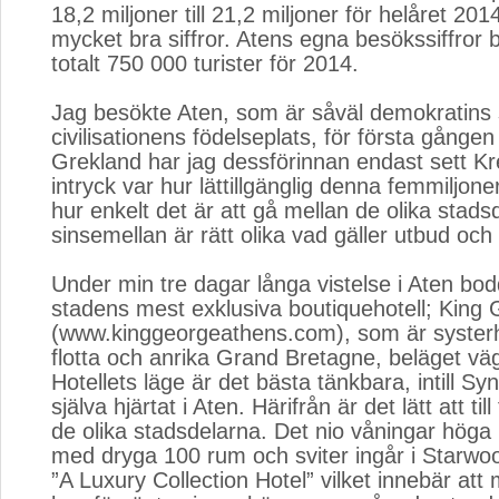
18,2 miljoner till 21,2 miljoner för helåret 2014
mycket bra siffror. Atens egna besökssiffror b
totalt 750 000 turister för 2014.
Jag besökte Aten, som är såväl demokratins 
civilisationens födelseplats, för första gången
Grekland har jag dessförinnan endast sett Kre
intryck var hur lättillgänglig denna femmiljon
hur enkelt det är att gå mellan de olika stad
sinsemellan är rätt olika vad gäller utbud och 
Under min tre dagar långa vistelse i Aten bodd
stadens mest exklusiva boutiquehotell; King
(www.kinggeorgeathens.com), som är systerhot
flotta och anrika Grand Bretagne, beläget väg
Hotellets läge är det bästa tänkbara, intill S
själva hjärtat i Aten. Härifrån är det lätt att till f
de olika stadsdelarna. Det nio våningar hög
med dryga 100 rum och sviter ingår i Starw
”A Luxury Collection Hotel” vilket innebär at