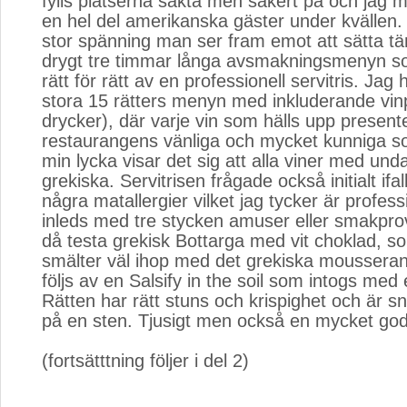
fylls platserna sakta men säkert på och jag m
en hel del amerikanska gäster under kvällen
stor spänning man ser fram emot att sätta tä
drygt tre timmar långa avsmakningsmenyn s
rätt för rätt av en professionell servitris. Jag 
stora 15 rätters menyn med inkluderande vin
drycker), där varje vin som hälls upp present
restaurangens vänliga och mycket kunniga som
min lycka visar det sig att alla viner med unda
grekiska. Servitrisen frågade också initialt if
några matallergier vilket jag tycker är profes
inleds med tre stycken amuser eller smakprov
då testa grekisk Bottarga med vit choklad, so
smälter väl ihop med det grekiska mousseran
följs av en Salsify in the soil som intogs med 
Rätten har rätt stuns och krispighet och är s
på en sten. Tjusigt men också en mycket god 
(fortsätttning följer i del 2)