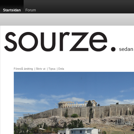
Startsidan
Forum
Föreslå ändring
| 
Skriv ut
| 
Tipsa
| 
Dela