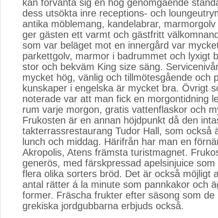
kan förvänta sig en hög genomgående standa
dess utsökta inre receptions- och loungeut
antika möblemang, kandelabrar, marmorgolv 
ger gästen ett varmt och gästfritt välkomnan
som var beläget mot en innergård var mycke
parkettgolv, marmor i badrummet och lyxigt 
stor och bekväm King size säng. Servicenivån
mycket hög, vänlig och tillmötesgående och 
kunskaper i engelska är mycket bra. Övrigt 
noterade var att man fick en morgontidning leve
rum varje morgon, gratis vattenflaskor och m
Frukosten är en annan höjdpunkt då den intas
takterrassrestaurang Tudor Hall, som också ä
lunch och middag. Härifrån har man en förnäm
Akropolis, Atens främsta turistmagnet. Fruko
generös, med färskpressad apelsinjuice som
flera olika sorters bröd. Det är också möjligt a
antal rätter á la minute som pannkakor och äg
former. Fräscha frukter efter säsong som de
grekiska jordgubbarna erbjuds också.