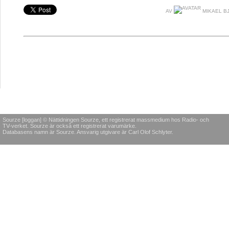
AV
MIKAEL B
Sourze [loggan] © Nättidningen Sourze, ett registrerat massmedium hos Radio- och
TV-verket. Sourze är också ett registrerat varumärke.
Databasens namn är Sourze. Ansvarig utgivare är Carl Olof Schlyter.