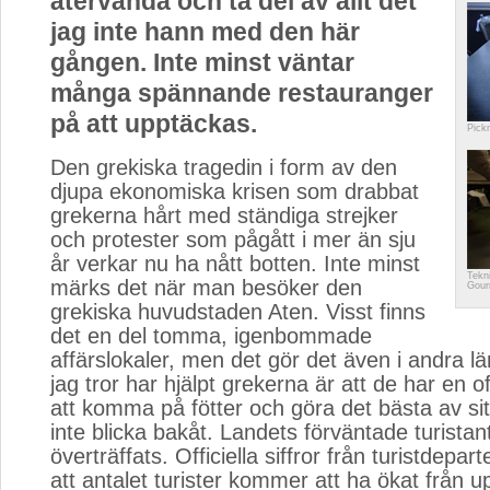
återvända och ta del av allt det
jag inte hann med den här
gången. Inte minst väntar
många spännande restauranger
på att upptäckas.
Pick
Den grekiska tragedin i form av den
djupa ekonomiska krisen som drabbat
grekerna hårt med ständiga strejker
och protester som pågått i mer än sju
år verkar nu ha nått botten. Inte minst
Tekn
märks det när man besöker den
Gour
grekiska huvudstaden Aten. Visst finns
det en del tomma, igenbommade
affärslokaler, men det gör det även i andra l
jag tror har hjälpt grekerna är att de har en 
att komma på fötter och göra det bästa av si
inte blicka bakåt. Landets förväntade turistan
överträffats. Officiella siffror från turistdepar
att antalet turister kommer att ha ökat från u