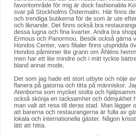
favoritområde för mig är dock fashionabla Ko
svar på Stockholms Östermalm. Här finns de 
och trendiga butikerna för de som är ute eft
och liknande. Det finns också bra restaurange
dessa lugna och fina kvarter. Andra bra shop
Ermous och Panormou. Besök också gärna v
Hondos Center, vars filialer finns utspridda ö
Hondos påminner lite grann om Åhléns hemm
men har ett lite mindre och i mitt tyckte bätt
bland annat mode.
Det som jag hade ett stort utbyte och nöje av 
flanera på gatorna och titta på människor. Ja
Atenborna som mycket stolta och hjälpsamm
också skönja en tacksamhet och ödmjukhet h
man valt att resa till deras stad. Man lägger o
att barerna och restaurangerna är fulla av gä
lokala och internationella gäster. Någon kriss
lätt att hitta.