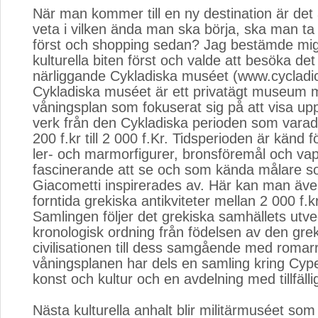
När man kommer till en ny destination är det al
veta i vilken ända man ska börja, ska man ta 
först och shopping sedan? Jag bestämde mig 
kulturella biten först och valde att besöka det 
närliggande Cykladiska muséet (www.cycladic
Cykladiska muséet är ett privatägt museum 
våningsplan som fokuserat sig på att visa up
verk från den Cykladiska perioden som varad
200 f.kr till 2 000 f.Kr. Tidsperioden är känd f
ler- och marmorfigurer, bronsföremål och va
fascinerande att se och som kända målare s
Giacometti inspirerades av. Här kan man äve
forntida grekiska antikviteter mellan 2 000 f.kr 
Samlingen följer det grekiska samhällets utvec
kronologisk ordning från födelsen av den gre
civilisationen till dess samgående med romarr
våningsplanen har dels en samling kring Cyp
konst och kultur och en avdelning med tillfällig
Nästa kulturella anhalt blir militärmuséet som 