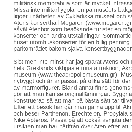
militärisk memorabilia som är mycket intress
Missa inte militärflygplanen på muséets bak
ligger i närheten av Cykladiska muséet och s
Atens konserthall Megaron (www.megaron.gr
såväl Atenbor som besökande turister en möjl
konserter och andra utställningar. Sommartid
huset utomhuskonserter för en billig penning
parkområdet bakom själva konsertbyggnaden
Sist men inte minst har jag sparat Atens och m
hela Greklands viktigaste turistattraktion; Akr
museum (www.theacropolismuseum.gr). Musee
nybyggt och är anpassat på olika sätt för den
av marmorfigurer. Bland annat finns genomsk
gör att man kan se originallämningar. Byggn
konstruerad så att man på bästa sätt tar tillv
Efter ett besök här går man gärna upp till Akr
och beser Parthenon, Erechteion, Propylaia 
Nike Apteros. Passa på att också avnjuta den
utsikten man har härifrån över Aten efter att