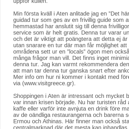
uppför kullen.
Min första kväll i Aten anlitade jag en ”Det här
guidad tur som ges av en frivillig guide som av 
hemmastad har anslutit sig till denna frivilligo
service som är helt gratis. Denna tur varar u
och det är viktigt att poängtera att detta ej är
utan snarare en tur där man får möjlighet att 
områdena sett ur en ”locals” ögon men också 
många frågor man vill. Det finns inget minimi
denna tur. Jag kan varmt rekommendera den
att man tar denna tur ganska snart efter anko
Mer info om hur ni kommer i kontakt med före
via (www.visitgreece.gr).
Shoppingen i Aten är intressant och mycket bi
var innan krisen började. Nu har turisten råd a
kaffe eller varför inte avnjuta en drink före 
av de oändliga restaurangerna och barerna 
Ermou och Athinas. Här finner man också st
centralmarknad där det mesta kan inhandlas.