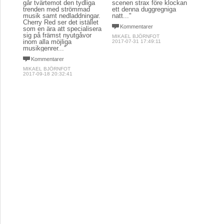
går tvärtemot den tydliga
scenen strax före klockan
trenden med strömmad
ett denna duggregniga
musik samt nedladdningar.
natt..."
Cherry Red ser det istället
Kommentarer
som en ära att specialisera
sig på främst nyutgåvor
MIKAEL BJÖRNFOT
inom alla möjliga
2017-07-31 17:49:11
musikgenrer..."
Kommentarer
MIKAEL BJÖRNFOT
2017-09-18 20:32:41