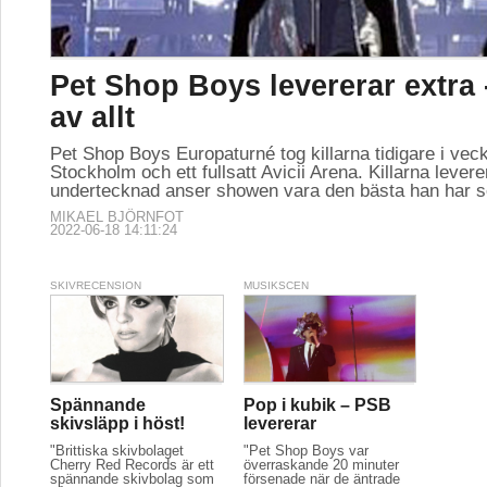
Pet Shop Boys levererar extra 
av allt
Pet Shop Boys Europaturné tog killarna tidigare i vecka
Stockholm och ett fullsatt Avicii Arena. Killarna lever
undertecknad anser showen vara den bästa han har 
MIKAEL BJÖRNFOT
2022-06-18 14:11:24
SKIVRECENSION
MUSIKSCEN
Spännande
Pop i kubik – PSB
skivsläpp i höst!
levererar
"Brittiska skivbolaget
"Pet Shop Boys var
Cherry Red Records är ett
överraskande 20 minuter
spännande skivbolag som
försenade när de äntrade