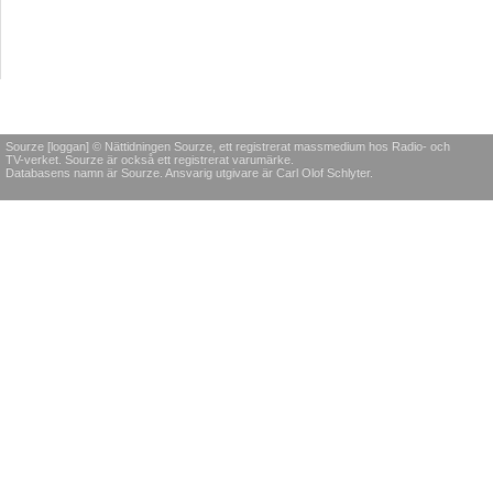
Sourze [loggan] © Nättidningen Sourze, ett registrerat massmedium hos Radio- och
TV-verket. Sourze är också ett registrerat varumärke.
Databasens namn är Sourze. Ansvarig utgivare är Carl Olof Schlyter.