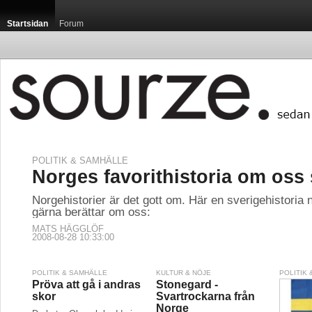
Startsidan
Forum
POLITIK & SAMHÄLLE
Norges favorithistoria om oss
Norgehistorier är det gott om. Här en sverigehistoria
gärna berättar om oss:
MATS HÄGGLÖF
2008-08-28 10:33:00
POLITIK & SAMHÄLLE
KULTUR & NÖJE
POLITIK
Pröva att gå i andras
Stonegard -
skor
Svartrockarna från
Norge