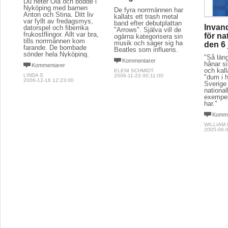
Du heter Ola och bodde i
Nyköping med barnen
De fyra norrmännen har
Anton och Stina. Ditt liv
kallats ett trash metal
var fyllt av fredagsmys,
band efter debutplattan
Invand
datorspel och fiberrika
"Arrows". Själva vill de
frukostflingor. Allt var bra,
för na
ogärna kategorisera sin
tills norrmännen kom
musik och säger sig ha
den 6 
farande. De bombade
Beatles som influens.
sönder hela Nyköping.
"Så län
Kommentarer
hånar si
Kommentarer
och kall
ELENI SCHMIDT
LINDA S
2006-11-23 00:11:00
"dum i 
2006-12-16 12:23:00
Sverige 
nationa
exempel
har."
Komme
WILLIAM
2005-06-0