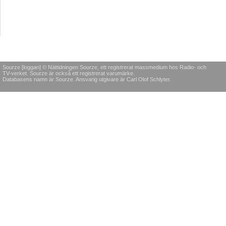
Sourze [loggan] © Nättidningen Sourze, ett registrerat massmedium hos Radio- och
TV-verket. Sourze är också ett registrerat varumärke.
Databasens namn är Sourze. Ansvarig utgivare är Carl Olof Schlyter.