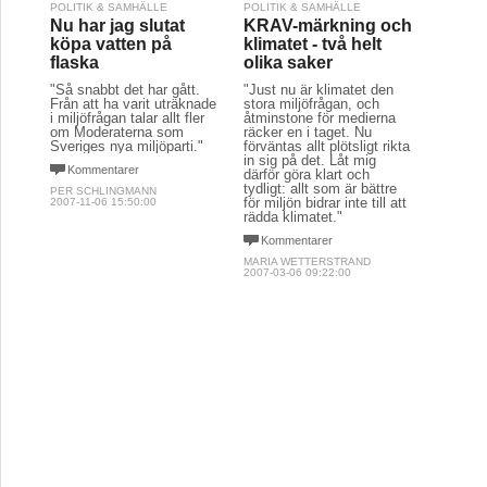
POLITIK & SAMHÄLLE
POLITIK & SAMHÄLLE
Nu har jag slutat
KRAV-märkning och
köpa vatten på
klimatet - två helt
flaska
olika saker
"Så snabbt det har gått.
"Just nu är klimatet den
Från att ha varit uträknade
stora miljöfrågan, och
i miljöfrågan talar allt fler
åtminstone för medierna
om Moderaterna som
räcker en i taget. Nu
Sveriges nya miljöparti."
förväntas allt plötsligt rikta
in sig på det. Låt mig
Kommentarer
därför göra klart och
tydligt: allt som är bättre
PER SCHLINGMANN
för miljön bidrar inte till att
2007-11-06 15:50:00
rädda klimatet."
Kommentarer
MARIA WETTERSTRAND
2007-03-06 09:22:00