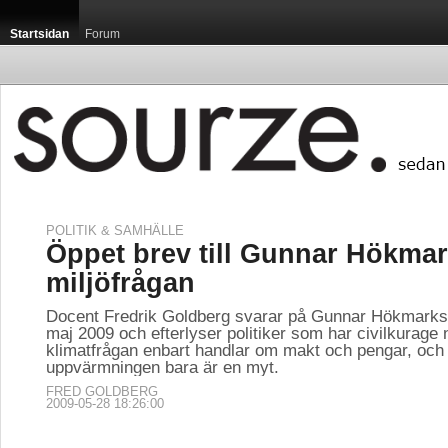
Startsidan
Forum
POLITIK & SAMHÄLLE
Öppet brev till Gunnar Hökma
miljöfrågan
Docent Fredrik Goldberg svarar på Gunnar Hökmarks 
maj 2009 och efterlyser politiker som har civilkurage n
klimatfrågan enbart handlar om makt och pengar, och 
uppvärmningen bara är en myt.
FRED GOLDBERG
2009-05-28 18:26:00