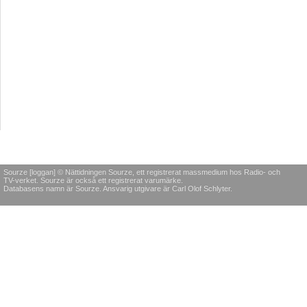
Sourze [loggan] © Nättidningen Sourze, ett registrerat massmedium hos Radio- och
TV-verket. Sourze är också ett registrerat varumärke.
Databasens namn är Sourze. Ansvarig utgivare är Carl Olof Schlyter.