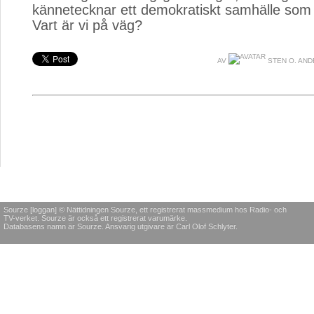
kännetecknar ett demokratiskt samhälle som 
Vart är vi på väg?
AV
STEN O. AN
Sourze [loggan] © Nättidningen Sourze, ett registrerat massmedium hos Radio- och
TV-verket. Sourze är också ett registrerat varumärke.
Databasens namn är Sourze. Ansvarig utgivare är Carl Olof Schlyter.