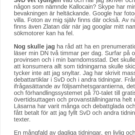
SvD vet tydligen
vad och när jag skriver och 
någon som nämnde Kallocain? Skype har min
bevakningen är heltäckande. Google har foto
villa. Foton av mig själv finns där också. Av 
finns även Zlatan där när jag googlar mitt n
sökmotorer kan ha fel.
Nog skulle jag
ha råd att ha en prenumeration
läser min DN två timmar per dag. Surfar på oli
provinsen och i min barndomsstad. Det skulle
att konsumera allt som tidningarna skulle ski
tycker inte att jag snyltar. Jag har skrivit mas
debattartiklar i SvD och i andra tidningar. Frå
ifrågasättande av följsamhetsgarantierna, det 
och förhandlingssystemet på 70-talet till grati
övertidsuttagen och provanställningarna helt 
Läsarna har varit många och debattglada och 
fått betalt för att jag fyllt SvD och andra tid
texter.
En mångfald av dagliga tidningar, en livlig och