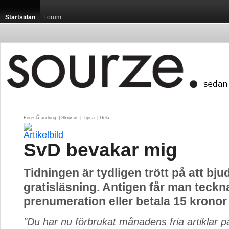
Startsidan
Forum
Föreslå ändring
| 
Skriv ut
| 
Tipsa
| 
Dela
SvD bevakar mig
Tidningen är tydligen trött på att bju
gratisläsning. Antigen får man teckn
prenumeration eller betala 15 kronor
"Du har nu förbrukat månadens fria artiklar 