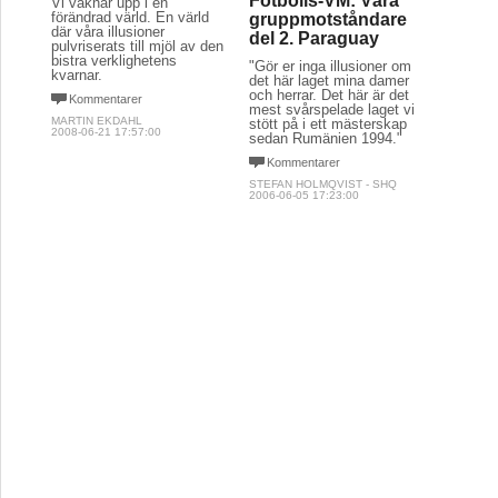
Fotbolls-VM: Våra
Vi vaknar upp i en
förändrad värld. En värld
gruppmotståndare
där våra illusioner
del 2. Paraguay
pulvriserats till mjöl av den
bistra verklighetens
"Gör er inga illusioner om
kvarnar.
det här laget mina damer
och herrar. Det här är det
Kommentarer
mest svårspelade laget vi
MARTIN EKDAHL
stött på i ett mästerskap
2008-06-21 17:57:00
sedan Rumänien 1994."
Kommentarer
STEFAN HOLMQVIST - SHQ
2006-06-05 17:23:00