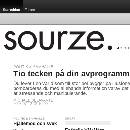
Startsidan
Forum
POLITIK & SAMHÄLLE
Tio tecken på din avprogramm
Du lever i en värld som till stor del bygger på illusion
bombarderas du med allehanda information varav det
är stressande och manipulerande.
MICHAEL DELAVANTE
2008-07-12 12:10:00
POLITIK & SAMHÄLLE
SPORT
Hjältemod och svek