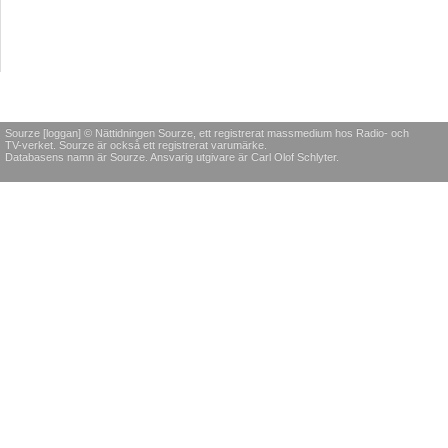
Sourze [loggan] © Nättidningen Sourze, ett registrerat massmedium hos Radio- och
TV-verket. Sourze är också ett registrerat varumärke.
Databasens namn är Sourze. Ansvarig utgivare är Carl Olof Schlyter.