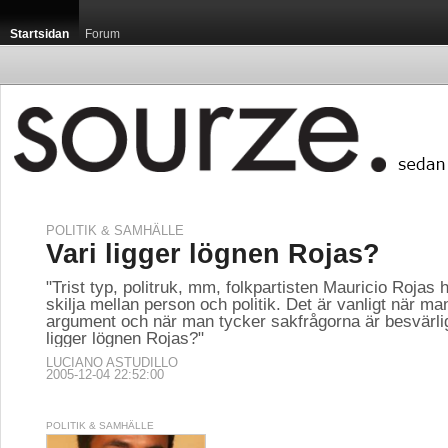
Startsidan
Forum
POLITIK & SAMHÄLLE
Vari ligger lögnen Rojas?
"Trist typ, politruk, mm, folkpartisten Mauricio Rojas h
skilja mellan person och politik. Det är vanligt när m
argument och när man tycker sakfrågorna är besvärli
ligger lögnen Rojas?"
LUCIANO ASTUDILLO
2005-12-04 22:52:00
POLITIK & SAMHÄLLE