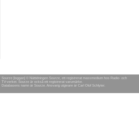
Sourze [loggan] © Nättidningen Sourze, ett registrerat massmedium hos Radio- och
TV-verket. Sourze är också ett registrerat varumärke.
Databasens namn är Sourze. Ansvarig utgivare är Carl Olof Schlyter.