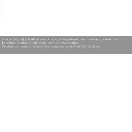
Sourze [loggan] © Nättidningen Sourze, ett registrerat massmedium hos Radio- och
TV-verket. Sourze är också ett registrerat varumärke.
Databasens namn är Sourze. Ansvarig utgivare är Carl Olof Schlyter.