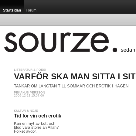
Startsidan
Forum
LITTERATUR & POESI
VARFÖR SKA MAN SITTA I SI
TANKAR OM LÄNGTAN TILL SOMMAR OCH EROTIK I HAGEN
PEKANUS PERSSON
2009-12-22 15:07:00
KULTUR & NÖJE
Tid för vin och erotik
Kan en myt av kött och
blod vara större än Allah?
Folket avgör.