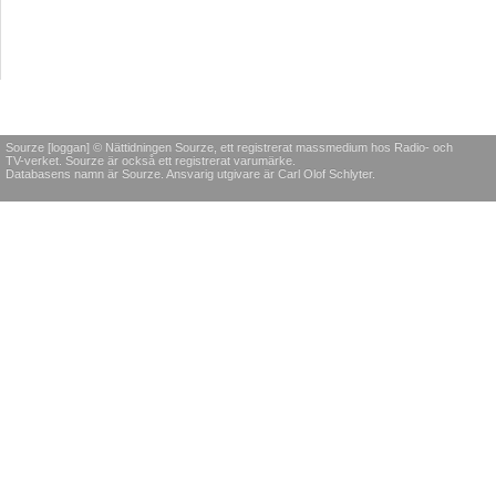
Sourze [loggan] © Nättidningen Sourze, ett registrerat massmedium hos Radio- och
TV-verket. Sourze är också ett registrerat varumärke.
Databasens namn är Sourze. Ansvarig utgivare är Carl Olof Schlyter.