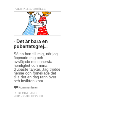
POLITIK & SAMHÄLLE
- Det är bara en
pubertetsgrej...
Så sa hon till mig, när jag
öppnade mig och
avslöjade min innersta
hemlighet och mina
djupaste tankar. Jag trodde
henne och förnekade det
tills det en dag rann över
och insikten kom.
Kommentarer
REBECKA JANSE
2001-08-30 13:29:00