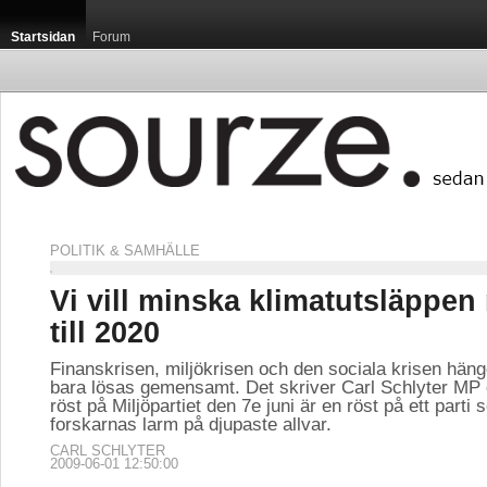
Startsidan
Forum
POLITIK & SAMHÄLLE
Vi vill minska klimatutsläppen
till 2020
Finanskrisen, miljökrisen och den sociala krisen hän
bara lösas gemensamt. Det skriver Carl Schlyter MP o
röst på Miljöpartiet den 7e juni är en röst på ett parti 
forskarnas larm på djupaste allvar.
CARL SCHLYTER
2009-06-01 12:50:00