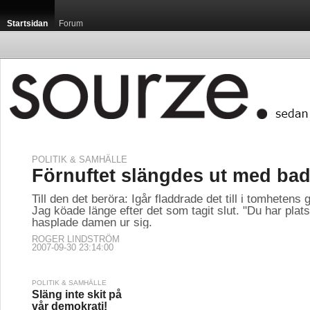
Startsidan
Forum
POLITIK & SAMHÄLLE
Förnuftet slängdes ut med bad
Till den det beröra: Igår fladdrade det till i tomhetens g
Jag köade länge efter det som tagit slut. "Du har plats
hasplade damen ur sig.
ROGER LINDSTRÖM
2007-09-30 23:14:00
POLITIK & SAMHÄLLE
Släng inte skit på
vår demokrati!