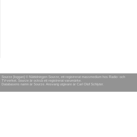
Sourze [loggan] © Nättidningen Sourze, ett registrerat massmedium hos Radio- och
TV-verket. Sourze är också ett registrerat varumärke.
Databasens namn är Sourze. Ansvarig utgivare är Carl Olof Schlyter.