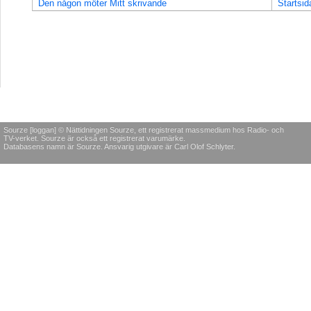
Den någon möter Mitt skrivande
Startsid
Sourze [loggan] © Nättidningen Sourze, ett registrerat massmedium hos Radio- och
TV-verket. Sourze är också ett registrerat varumärke.
Databasens namn är Sourze. Ansvarig utgivare är Carl Olof Schlyter.