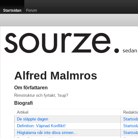
Startsidan
Forum
Alfred Malmros
Om författaren
Rimstruktur och fyrtakt, 'tsup?
Biografi
Artikel
Redakti
De släppte dagen
Startsid
Definition: Väpnad Konflikt!
Startsid
Högtalarna når inte döva sinnen...
Startsid