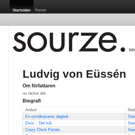
Startsidan
Forum
Ludvig von Eüssén
Om författaren
nu räcker det.
Biografi
Artikel
Red
En rymdkejsares dagbok
Star
Elvis... Del två.
Star
Crazy Chick Pistols
Star