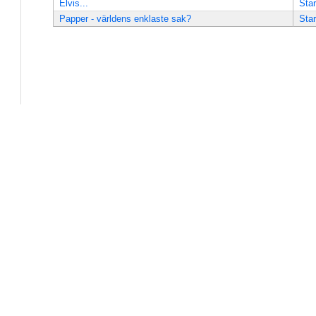
Elvis...
Star
Papper - världens enklaste sak?
Star