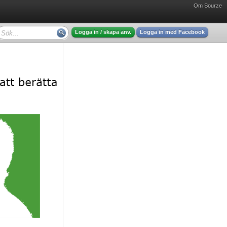
Om Sourze
Logga in / skapa anv.
Logga in med Facebook