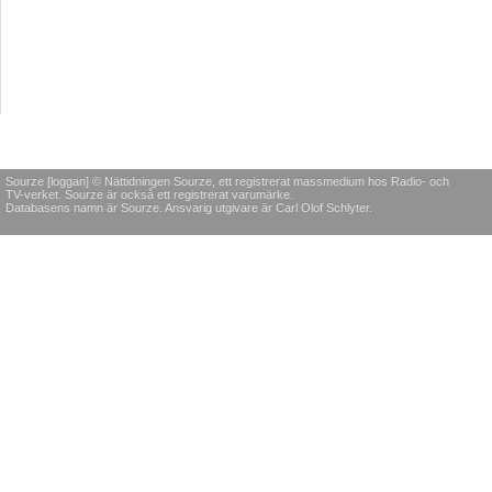
Sourze [loggan] © Nättidningen Sourze, ett registrerat massmedium hos Radio- och
TV-verket. Sourze är också ett registrerat varumärke.
Databasens namn är Sourze. Ansvarig utgivare är Carl Olof Schlyter.