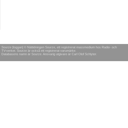
Sourze [loggan] © Nättidningen Sourze, ett registrerat massmedium hos Radio- och
TV-verket. Sourze är också ett registrerat varumärke.
Databasens namn är Sourze. Ansvarig utgivare är Carl Olof Schlyter.