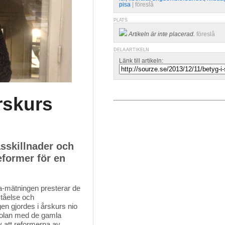
pisa
| 
föreslå
PLATS
Artikeln är inte placerad.
föreslå
DELA ARTIKELN
Länk till artikeln:
rskurs
sskillnader och
eformer för en
sa-mätningen presterar de
tåelse och
en gjordes i årskurs nio
skolan med de gamla
v att reformerna av