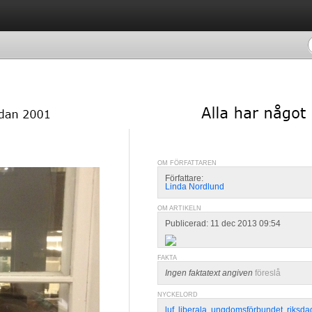
OM FÖRFATTAREN
Författare:
Linda Nordlund
OM ARTIKELN
Publicerad: 11 dec 2013 09:54
FAKTA
Ingen faktatext angiven
föreslå
NYCKELORD
luf
,
liberala
,
ungdomsförbundet
,
riksda