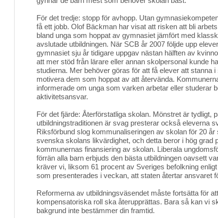
gynnar de barn mest som behöver skolan bäst.
För det tredje: stopp för avhopp. Utan gymnasiekompetens
få ett jobb. Olof Bäckman har visat att risken att bli arbet
bland unga som hoppat av gymnasiet jämfört med klass
avslutade utbildningen. När SCB år 2007 följde upp elev
gymnasiet sju år tidigare uppgav nästan hälften av kvinn
att mer stöd från lärare eller annan skolpersonal kunde ha f
studierna. Mer behöver göras för att få elever att stanna i 
motivera dem som hoppat av att återvända. Kommunernas 
informerade om unga som varken arbetar eller studerar bord
aktivitetsansvar.
För det fjärde: Återförstatliga skolan. Mönstret är tydligt, p
utbildningstraditionen är svag presterar också eleverna s
Riksförbund slog kommunaliseringen av skolan för 20 år
svenska skolans likvärdighet, och detta beror i hög grad på
kommunernas finansiering av skolan. Liberala ungdomsför
förrän alla barn erbjuds den bästa utbildningen oavsett var
kräver vi, liksom 61 procent av Sveriges befolkning enlig
som presenterades i veckan, att staten återtar ansvaret f
Reformerna av utbildningsväsendet måste fortsätta för att
kompensatoriska roll ska återupprättas. Bara så kan vi sk
bakgrund inte bestämmer din framtid.