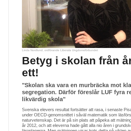
Linda Nordlund, ordförande Liberala Ungdomsförbundet
Betyg i skolan från å
ett!
"Skolan ska vara en murbräcka mot kla
segregation. Därför föreslår LUF fyra r
likvärdig skola"
Svenska elevers resultat fortsätter att rasa, i senaste Pi
under OECD-genomsnittet i såväl matematik som läsförs
naturvetenskap. Det är på sin plats att påpeka att mätning
år 2012, och att eleverna hade gått alla nio åren i grund
läroplanerna. Men mätningen visar trots detta på vikten a