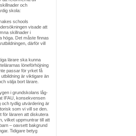
skillnader och
rdig skola:
makes schools 
dersökningen visade att
ämna skillnader i
ara höga. Det måste finnas
tbildningen, därför vill
ktiga lärare ska kunna 
telärarnas löneförhöjning
e passar för yrket få
a utbildning är viktigare än
och välja bort lärare.
ygen i grundskolans låg- 
nnat IFAU, konsekvensen
 och tydlig utvärdering är
orisk som vi vill se den.
t för läraren att diskutera
an, vilket uppmuntrar till att
a barn – oavsett bakgrund
gar. Tidigare betyg