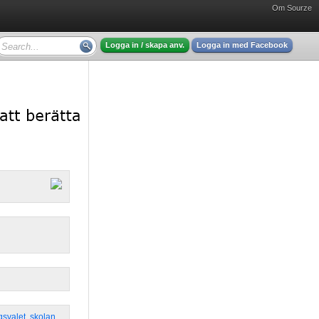
Om Sourze
Logga in / skapa anv.
Logga in med Facebook
gsvalet
,
skolan
,