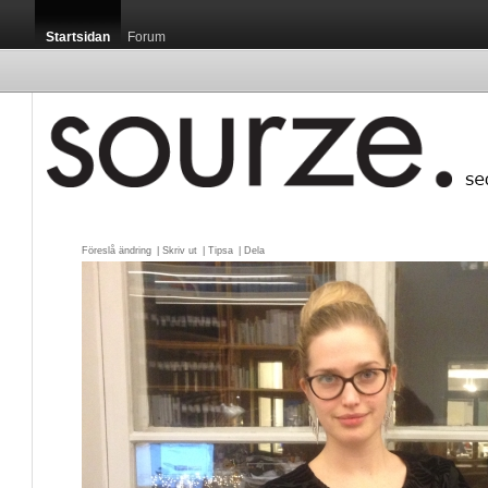
Startsidan
Forum
Föreslå ändring
| 
Skriv ut
| 
Tipsa
| 
Dela