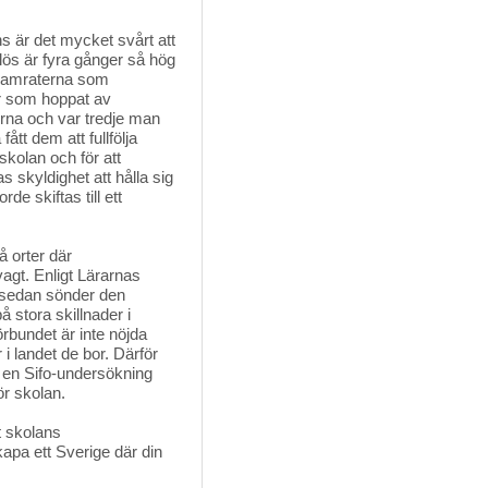
 är det mycket svårt att 
slös är fyra gånger så hög
kamraterna som
er som hoppat av
orna och var tredje man
ått dem att fullfölja
skolan och för att
skyldighet att hålla sig
e skiftas till ett
å orter där 
vagt. Enligt Lärarnas
 sedan sönder den
 stora skillnader i
bundet är inte nöjda
 i landet de bor. Därför
t en Sifo-undersökning
ör skolan.
 skolans 
apa ett Sverige där din