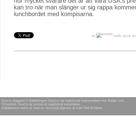
hur mycket svårare det är att vara USA:s pr
kan tro när man slänger ur sig rappa kommen
lunchbordet med kompisarna.
AV
CARL OLOF S
Sourze [loggan] © Nättidningen Sourze, ett registrerat massmedium hos Radio- och
TV-verket. Sourze är också ett registrerat varumärke.
Databasens namn är Sourze. Ansvarig utgivare är Carl Olof Schlyter.