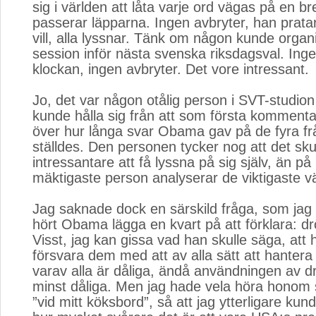
sig i världen att låta varje ord vägas på en b
passerar läpparna. Ingen avbryter, han prata
vill, alla lyssnar. Tänk om någon kunde orga
session inför nästa svenska riksdagsval. Ingen
klockan, ingen avbryter. Det vore intressant.
Jo, det var någon otålig person i SVT-studion
kunde hålla sig från att som första kommenta
över hur långa svar Obama gav på de fyra f
ställdes. Den personen tycker nog att det sk
intressantare att få lyssna på sig själv, än på
mäktigaste person analyserar de viktigaste v
Jag saknade dock en särskild fråga, som jag
hört Obama lägga en kvart på att förklara: d
Visst, jag kan gissa vad han skulle säga, att 
försvara dem med att av alla sätt att hantera 
varav alla är dåliga, ändå användningen av d
minst dåliga. Men jag hade vela höra honom 
”vid mitt köksbord”, så att jag ytterligare kund