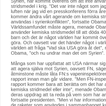
Syrien, har kommit överens om att inte anv
stridsmedel i krig. ”Det var inte något som ja
luften när jag vid en presskonferens förra åre
kommer ändra vårt agerande om kemiska str
användas i syrienkonflikten”, fortsatte Obama
Världssamfundet måste agera, menade Oba
använder kemiska stridsmedel till att döda 40
barn och det är något världen har kommit öv
göra. Och oavsett var det händer något i vä
världen att fråga ”Vad ska USA göra åt det”
Obama, ”och nu undrar man det om Syrien”.
Många som har uppfattat att USA närmar sig 
att agera själva mot Syrien, oavsett FN, säg
åtminstone måste låta FN:s vapeninspektörer
rapport innan man går vidare. ”Men FN-inspe
rapport kommer bara att berätta om det har 
kemiska stridmedel eller inte”, menade Obama
deras uppdrag att ta reda på vem som har a
fortsatte presidenten. ”Men vi har informatio
de raketer som användes i sammanhanget k