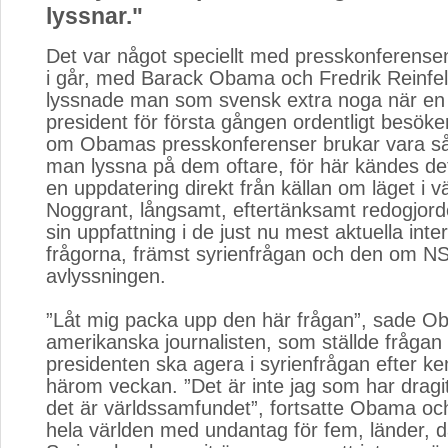
lyssnar."
Det var något speciellt med presskonferens
i går, med Barack Obama och Fredrik Reinfeld
lyssnade man som svensk extra noga när en
president för första gången ordentligt besök
om Obamas presskonferenser brukar vara så
man lyssna på dem oftare, för här kändes de
en uppdatering direkt från källan om läget i vä
Noggrant, långsamt, eftertänksamt redogjor
sin uppfattning i de just nu mest aktuella inte
frågorna, främst syrienfrågan och den om N
avlyssningen.
”Låt mig packa upp den här frågan”, sade Oba
amerikanska journalisten, som ställde frågan
presidenten ska agera i syrienfrågan efter k
härom veckan. ”Det är inte jag som har dragit 
det är världssamfundet”, fortsatte Obama och
hela världen med undantag för fem, länder, d