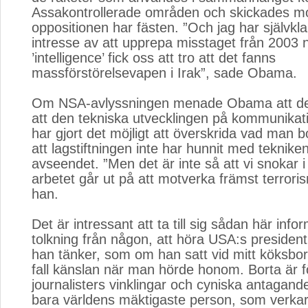
Assakontrollerade områden och skickades m
oppositionen har fästen. ”Och jag har självkla
intresse av att upprepa misstaget från 2003 n
’intelligence’ fick oss att tro att det fanns
massförstörelsevapen i Irak”, sade Obama.
Om NSA-avlyssningen menade Obama att det
att den tekniska utvecklingen på kommunika
har gjort det möjligt att överskrida vad man 
att lagstiftningen inte har hunnit med tekniken
avseendet. ”Men det är inte så att vi snokar i
arbetet går ut på att motverka främst terror
han.
Det är intressant att ta till sig sådan här infor
tolkning från någon, att höra USA:s president
han tänker, som om han satt vid mitt köksbord
fall känslan när man hörde honom. Borta är fö
journalisters vinklingar och cyniska antagand
bara världens mäktigaste person, som verkar 