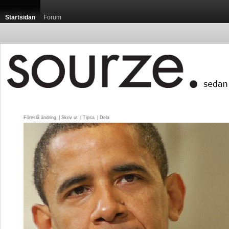
Startsidan
Forum
Föreslå ändring
| 
Skriv ut
| 
Tipsa
| 
Dela