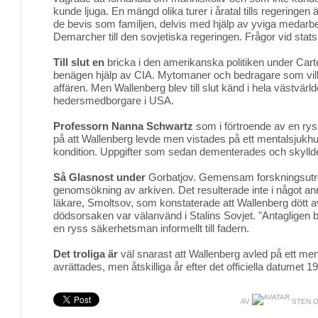
kunde ljuga. En mängd olika turer i åratal tills regeringe
de bevis som familjen, delvis med hjälp av yviga medarb
Demarcher till den sovjetiska regeringen. Frågor vid stat
Till slut en
bricka i den amerikanska politiken under Carte
benägen hjälp av CIA. Mytomaner och bedragare som vill
affären. Men Wallenberg blev till slut känd i hela västvärl
hedersmedborgare i USA.
Professorn Nanna Schwartz
som i förtroende av en rysk
på att Wallenberg levde men vistades på ett mentalsjukhus
kondition. Uppgifter som sedan dementerades och skylld
Så Glasnost under
Gorbatjov. Gemensam forskningsutre
genomsökning av arkiven. Det resulterade inte i något ann
läkare, Smoltsov, som konstaterade att Wallenberg dött av
dödsorsaken var välanvänd i Stalins Sovjet. "Antagligen 
en ryss säkerhetsman informellt till fadern.
Det troliga är
väl snarast att Wallenberg avled på ett ment
avrättades, men åtskilliga år efter det officiella datumet 1
AV
STEN O