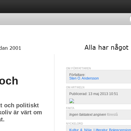
OM FÖRFATTAREN
Författare:
 och
Sten O. Andersson
OM ARTIKELN
Publicerad: 13 maj 2013 10:51
t och politiskt
FAKTA
koliv är värt om
Ingen faktatext angiven
föreslå
t.
NYCKELORD
Kultur
,
&
,
Nöje
,
Litteratur
,
Bokrecension