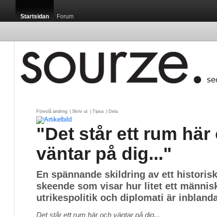
Startsidan
Forum
Föreslå ändring
| 
Skriv ut
| 
Tipsa
| 
Dela
"Det står ett rum här
väntar på dig..."
En spännande skildring av ett historisk
skeende som visar hur litet ett männis
utrikespolitik och diplomati är inblanda
Det står ett rum här och väntar på dig...