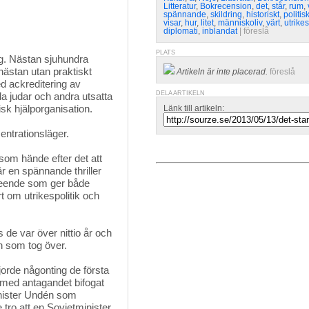
Litteratur
,
Bokrecension
,
det
,
står
,
rum
,
spännande
,
skildring
,
historiskt
,
politisk
visar
,
hur
,
litet
,
människoliv
,
värt
,
utrikes
diplomati
,
inblandat
| 
föreslå
PLATS
g. Nästan sjuhundra 
ästan utan praktiskt
Artikeln är inte placerad.
föreslå
d ackreditering av
DELA ARTIKELN
da judar och andra utsatta
sk hjälporganisation.
Länk till artikeln:
entrationsläger.
om hände efter det att 
r en spännande thriller
 skeende som ger både
rt om utrikespolitik och
 de var över nittio år och
en som tog över.
jorde någonting de första 
 med antagandet bifogat
inister Undén som
tro att en Sovjetminister