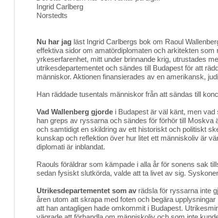
Ingrid Carlberg
Norstedts
Nu har jag
läst Ingrid Carlbergs bok om Raoul Wallenber
effektiva sidor om amatördiplomaten och arkitekten som n
yrkeserfarenhet, mitt under brinnande krig, utrustades me
utrikesdepartementet och sändes till Budapest för att räd
människor. Aktionen finansierades av en amerikansk, judi
Han räddade tusentals människor från att sändas till konc
Vad Wallenberg gjorde
i Budapest är väl känt, men vad s
han greps av ryssarna och sändes för förhör till Moskva ä
och samtidigt en skildring av ett historiskt och politiskt
kunskap och reflektion över hur litet ett människoliv är vä
diplomati är inblandat.
Raouls föräldrar som kämpade i alla år för sonens sak tills
sedan fysiskt slutkörda, valde att ta livet av sig. Syskon
Utrikesdepartementet som av
rädsla för ryssarna inte g
åren utom att skrapa med foten och begära upplysningar
att han antagligen hade omkommit i Budapest. Utrikesm
vägrade att förhandla om människoliv och som inte kunde 