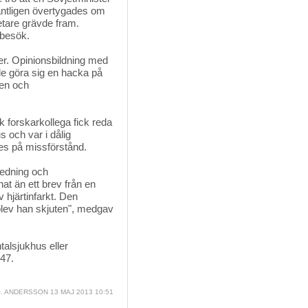
n äntligen övertygades om
etare grävde fram.
sbesök.
r. Opinionsbildning med 
e göra sig en hacka på
den och
 forskarkollega fick reda 
 och var i dålig
es på missförstånd.
dning och 
at än ett brev från en
 hjärtinfarkt. Den
blev han skjuten", medgav
alsjukhus eller 
947.
. ANDERSSON
13 MAJ 2013 10:51