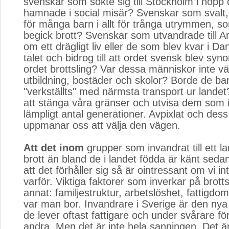
svenskar som sökte sig till Stockholm i hop
hamnade i social misär? Svenskar som svalt,
för många barn i allt för trånga utrymmen, s
begick brott? Svenskar som utvandrade till A
om ett drägligt liv eller de som blev kvar i 
talet och bidrog till att ordet svensk blev sy
ordet brottsling? Var dessa människor inte v
utbildning, bostäder och skolor? Borde de ba
"verkställts" med närmsta transport ur landet?
att stänga våra gränser och utvisa dem som in
lämpligt antal generationer. Avpixlat och dess
uppmanar oss att välja den vägen.
Att det inom
grupper som invandrat till ett la
brott än bland de i landet födda är känt sed
att det förhåller sig så är ointressant om vi i
varför. Viktiga faktorer som inverkar på brotts
annat: familjestruktur, arbetslöshet, fattigdom
var man bor. Invandrare i Sverige är den nya
de lever oftast fattigare och under svårare f
andra. Men det är inte hela sanningen. Det är