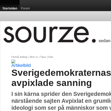
Startsidan
Forum
Föreslå ändring
| 
Skriv ut
| 
Tipsa
| 
Dela
Sverigedemokraterna
avpixlade sanning
I sin kärna sprider den Sverigedemo
närstående sajten Avpixlat en grumli
ideologi som ser på människor som 