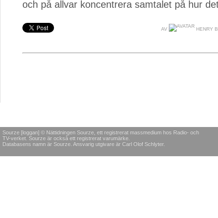
och på allvar koncentrera samtalet på hur dett
AV
HENRY B
Sourze [loggan] © Nättidningen Sourze, ett registrerat massmedium hos Radio- och
TV-verket. Sourze är också ett registrerat varumärke.
Databasens namn är Sourze. Ansvarig utgivare är Carl Olof Schlyter.