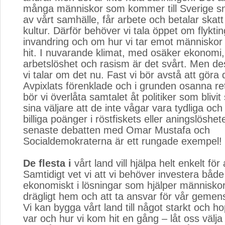
många människor som kommer till Sverige sna
av vårt samhälle, får arbete och betalar skatt
kultur. Därför behöver vi tala öppet om flyktin
invandring och om hur vi tar emot människ
hit. I nuvarande klimat, med osäker ekonomi
arbetslöshet och rasism är det svårt. Men des
vi talar om det nu. Fast vi bör avstå att göra
Avpixlats förenklade och i grunden osanna reto
bör vi överlåta samtalet åt politiker som blivit
sina väljare att de inte vågar vara tydliga och
billiga poänger i röstfiskets eller aningslösh
senaste debatten med Omar Mustafa och
Socialdemokraterna är ett rungade exempel!
De flesta i
vårt land vill hjälpa helt enkelt för a
Samtidigt vet vi att vi behöver investera både
ekonomiskt i lösningar som hjälper människor t
drägligt hem och att ta ansvar för vår geme
Vi kan bygga vårt land till något starkt och ho
var och hur vi kom hit en gång – låt oss välja