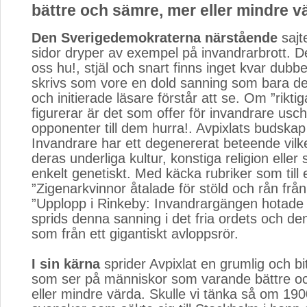
bättre och sämre, mer eller mindre v
Den Sverigedemokraterna närstående
sajte
sidor dryper av exempel på invandrarbrott. D
oss hu!, stjäl och snart finns inget kvar dubbe
skrivs som vore en dold sanning som bara de
och initierade läsare förstår att se. Om ”rikti
figurerar är det som offer för invandrare usch
opponenter till dem hurra!. Avpixlats budskap 
Invandrare har ett degenererat beteende vilk
deras underliga kultur, konstiga religion eller 
enkelt genetiskt. Med käcka rubriker som till
”Zigenarkvinnor åtalade för stöld och rån från 
”Upplopp i Rinkeby: Invandrargängen hotade s
sprids denna sanning i det fria ordets och d
som från ett gigantiskt avloppsrör.
I sin kärna
sprider Avpixlat en grumlig och bitt
som ser på människor som varande bättre o
eller mindre värda. Skulle vi tänka så om 1900