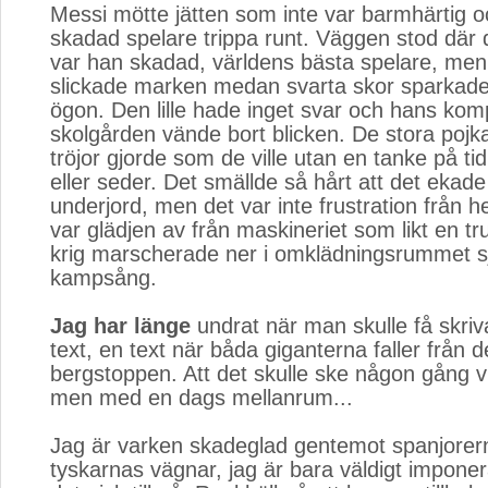
Messi mötte jätten som inte var barmhärtig oc
skadad spelare trippa runt. Väggen stod där 
var han skadad, världens bästa spelare, men
slickade marken medan svarta skor sparkade
ögon. Den lille hade inget svar och hans kom
skolgården vände bort blicken. De stora poj
tröjor gjorde som de ville utan en tanke på tid
eller seder. Det smällde så hårt att det eka
underjord, men det var inte frustration från 
var glädjen av från maskineriet som likt en tr
krig marscherade ner i omklädningsrummet s
kampsång.
Jag har länge
undrat när man skulle få skriv
text, en text när båda giganterna faller från 
bergstoppen. Att det skulle ske någon gång v
men med en dags mellanrum...
Jag är varken skadeglad gentemot spanjorerna
tyskarnas vägnar, jag är bara väldigt imponer