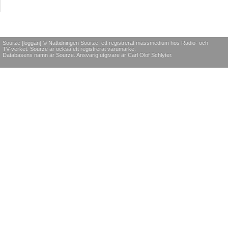
Sourze [loggan] © Nättidningen Sourze, ett registrerat massmedium hos Radio- och
TV-verket. Sourze är också ett registrerat varumärke.
Databasens namn är Sourze. Ansvarig utgivare är Carl Olof Schlyter.