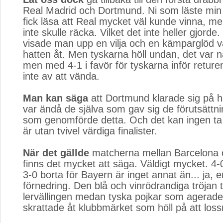
Real Madrid och Dortmund. Ni som läste min 
fick läsa att Real mycket väl kunde vinna, me
inte skulle räcka. Vilket det inte heller gjord
visade man upp en vilja och en kämparglöd vä
hatten åt. Men tyskarna höll undan, det var n
men med 4-1 i favör för tyskarna inför retur
inte av att vända.
Man kan säga
att Dortmund klarade sig på h
var ändå de själva som gav sig de förutsättn
som genomförde detta. Och det kan ingen ta
är utan tvivel värdiga finalister.
När det gällde
matcherna mellan Barcelona 
finns det mycket att säga. Väldigt mycket. 
3-0 borta för Bayern är inget annat än... ja, 
förnedring. Den blå och vinrödrandiga tröjan 
lervällingen medan tyska pojkar som agera
skrattade åt klubbmärket som höll på att loss