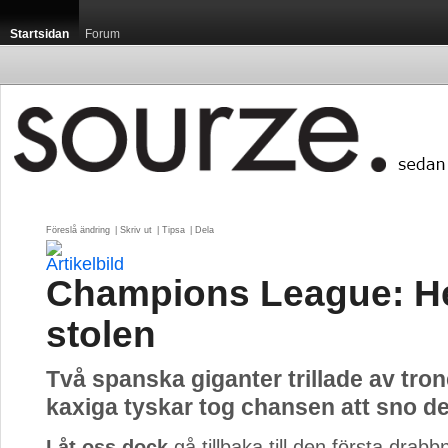
Startsidan
Forum
Föreslå ändring
| 
Skriv ut
| 
Tipsa
| 
Dela
Champions League: H
stolen
Två spanska giganter trillade av tro
kaxiga tyskar tog chansen att sno de
Låt oss dock
gå tillbaka till den första drabb