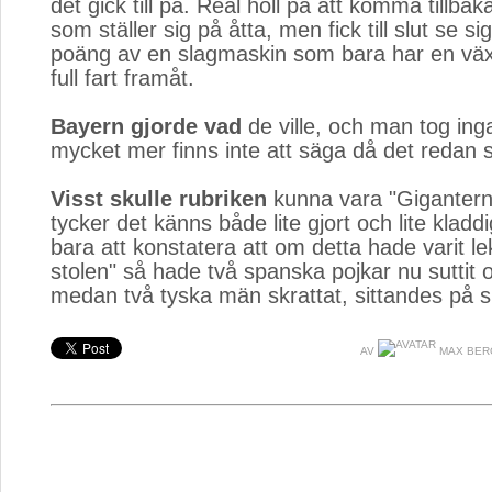
det gick till på. Real höll på att komma tillbak
som ställer sig på åtta, men fick till slut se si
poäng av en slagmaskin som bara har en växe
full fart framåt.
Bayern gjorde vad
de ville, och man tog inga
mycket mer finns inte att säga då det redan s
Visst skulle rubriken
kunna vara "Giganterna
tycker det känns både lite gjort och lite kladdi
bara att konstatera att om detta hade varit l
stolen" så hade två spanska pojkar nu suttit o
medan två tyska män skrattat, sittandes på si
AV
MAX BER