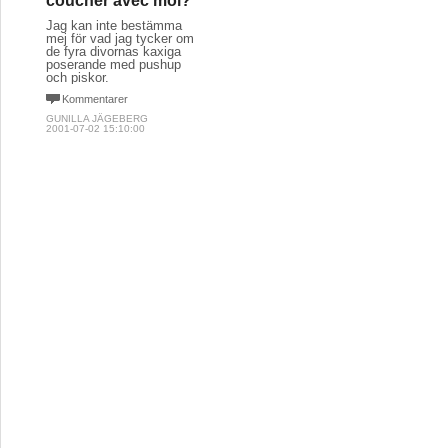
coucher avec moi?
Jag kan inte bestämma
mej för vad jag tycker om
de fyra divornas kaxiga
poserande med pushup
och piskor.
Kommentarer
GUNILLA JÄGEBERG
2001-07-02 15:10:00