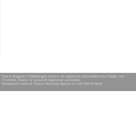
Sourze [loggan] © Nättidningen Sourze, ett registrerat massmedium hos Radio- och
TV-verket. Sourze är också ett registrerat varumärke.
Databasens namn är Sourze. Ansvarig utgivare är Carl Olof Schlyter.