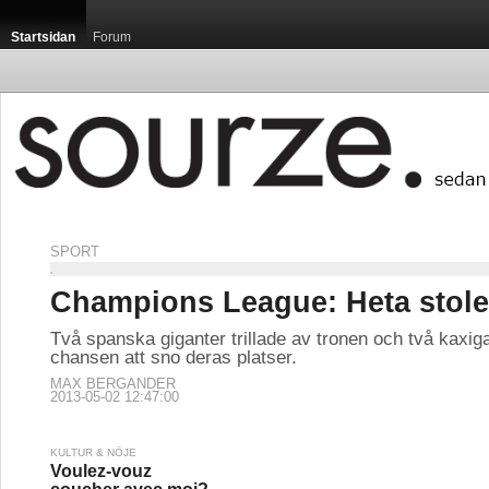
Startsidan
Forum
SPORT
Champions League: Heta stol
Två spanska giganter trillade av tronen och två kaxig
chansen att sno deras platser.
MAX BERGANDER
2013-05-02 12:47:00
KULTUR & NÖJE
Voulez-vouz