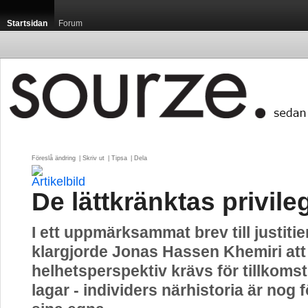
Startsidan
Forum
Föreslå ändring
| 
Skriv ut
| 
Tipsa
| 
Dela
De lättkränktas privile
I ett uppmärksammat brev till justiti
klargjorde Jonas Hassen Khemiri att
helhetsperspektiv krävs för tillkomst
lagar - individers närhistoria är nog 