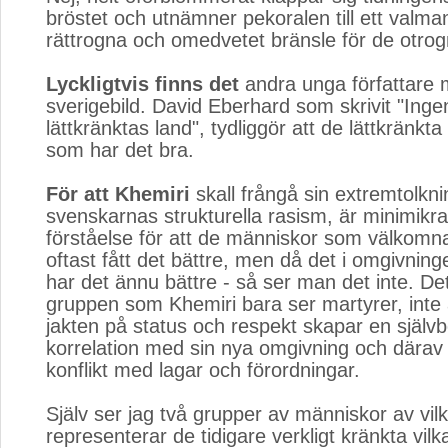
bröstet och utnämner pekoralen till ett valman
rättrogna och omedvetet bränsle för de otrog
Lyckligtvis finns det
andra unga författare 
sverigebild. David Eberhard som skrivit "Ingen 
lättkränktas land", tydliggör att de lättkränkta
som har det bra.
För att Khemiri
skall frångå sin extremtolkni
svenskarnas strukturella rasism, är minimikr
förståelse för att de människor som välkomnats
oftast fått det bättre, men då det i omgivnin
har det ännu bättre - så ser man det inte. De
gruppen som Khemiri bara ser martyrer, inte a
jakten på status och respekt skapar en självb
korrelation med sin nya omgivning och därav
konflikt med lagar och förordningar.
Själv ser jag två grupper av människor av vil
representerar de tidigare verkligt kränkta vilk