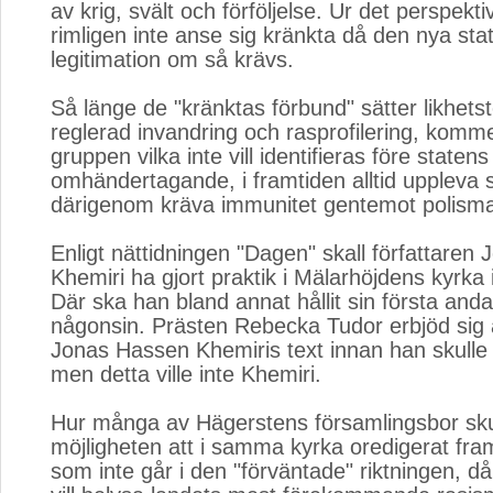
av krig, svält och förföljelse. Ur det perspekt
rimligen inte anse sig kränkta då den nya sta
legitimation om så krävs.
Så länge de "kränktas förbund" sätter likhets
reglerad invandring och rasprofilering, komm
gruppen vilka inte vill identifieras före statens
omhändertagande, i framtiden alltid uppleva 
därigenom kräva immunitet gentemot polism
Enligt nättidningen "Dagen" skall författaren
Khemiri ha gjort praktik i Mälarhöjdens kyrka
Där ska han bland annat hållit sin första anda
någonsin. Prästen Rebecka Tudor erbjöd sig 
Jonas Hassen Khemiris text innan han skulle 
men detta ville inte Khemiri.
Hur många av Hägerstens församlingsbor sku
möjligheten att i samma kyrka oredigerat fra
som inte går i den "förväntade" riktningen, då