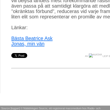
vill belysa landets mest förekommande rasi
även passa på att samtidigt klargöra att me
"okränktas förbund", reduceras vid varje fra
liten elit som representerar en promille av m
Länkar:
Bästa Beatrice Ask
Jonas, min vän
AV
LEIF 
Sourze [loggan] © Nättidningen Sourze, ett registrerat massmedium hos Radio- och