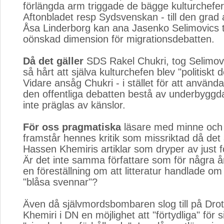
förlängda arm triggade de bägge kulturchefe
Aftonbladet resp Sydsvenskan - till den grad 
Åsa Linderborg kan ana Jasenko Selimovics 
oönskad dimension för migrationsdebatten.
Då det gäller
SDS Rakel Chukri, tog Selimovi
så hårt att själva kulturchefen blev "politiskt
Vidare ansåg Chukri - i stället för att använda
den offentliga debatten bestå av underbygg
inte präglas av känslor.
För oss pragmatiska
läsare med minne och l
framstår hennes kritik som missriktad då det
Hassen Khemiris artiklar som dryper av just fö
Är det inte samma författare som för några 
en föreställning om att litteratur handlade om
"blåsa svennar"?
Även då självmordsbombaren slog till på Drot
Khemiri i DN en möjlighet att "förtydliga" för s