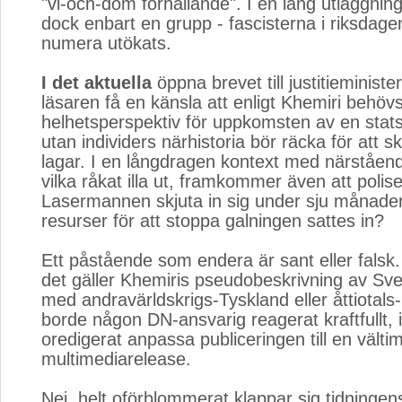
"vi-och-dom förhållande". I en lång utläggning
dock enbart en grupp - fascisterna i riksdage
numera utökats.
I det aktuella
öppna brevet till justitieministe
läsaren få en känsla att enligt Khemiri behövs
helhetsperspektiv för uppkomsten av en stats
utan individers närhistoria bör räcka för att 
lagar. I en långdragen kontext med närståen
vilka råkat illa ut, framkommer även att polis
Lasermannen skjuta in sig under sju månade
resurser för att stoppa galningen sattes in?
Ett påstående som endera är sant eller falsk
det gäller Khemiris pseudobeskrivning av Sver
med andravärldskrigs-Tyskland eller åttiotals
borde någon DN-ansvarig reagerat kraftfullt, i s
oredigerat anpassa publiceringen till en välti
multimediarelease.
Nej, helt oförblommerat klappar sig tidningens