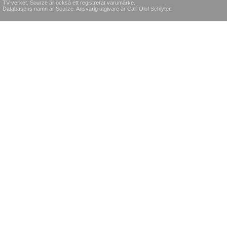
TV-verket. Sourze är också ett registrerat varumärke.
Databasens namn är Sourze. Ansvarig utgivare är Carl Olof Schlyter.