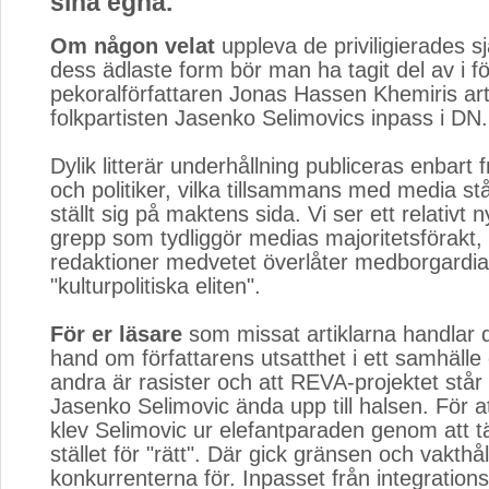
sina egna.
Om någon velat
uppleva de priviligierades sj
dess ädlaste form bör man ha tagit del av i f
pekoralförfattaren Jonas Hassen Khemiris art
folkpartisten Jasenko Selimovics inpass i DN.
Dylik litterär underhållning publiceras enbart f
och politiker, vilka tillsammans med media står
ställt sig på maktens sida. Vi ser ett relativt ny
grepp som tydliggör medias majoritetsförakt, 
redaktioner medvetet överlåter medborgardial
"kulturpolitiska eliten".
För er läsare
som missat artiklarna handlar de
hand om författarens utsatthet i ett samhälle 
andra är rasister och att REVA-projektet står 
Jasenko Selimovic ända upp till halsen. För at
klev Selimovic ur elefantparaden genom att tän
stället för "rätt". Där gick gränsen och vakthå
konkurrenterna för. Inpasset från integration