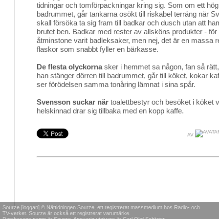
tidningar och tomförpackningar kring sig. Som om ett hö
badrummet, går tankarna osökt till riskabel terräng när S
skall försöka ta sig fram till badkar och dusch utan att
brutet ben. Badkar med rester av allsköns produkter - för
åtminstone varit badleksaker, men nej, det är en massa 
flaskor som snabbt fyller en bärkasse.
De flesta olyckorna
sker i hemmet sa någon, fan så rätt
han stänger dörren till badrummet, går till köket, kokar k
ser förödelsen samma tonåring lämnat i sina spår.
Svensson suckar när
toalettbestyr och besöket i köket v
helskinnad drar sig tillbaka med en kopp kaffe.
AV
Sourze [loggan] © Nättidningen Sourze, ett registrerat massmedium hos Radio- och
TV-verket. Sourze är också ett registrerat varumärke.