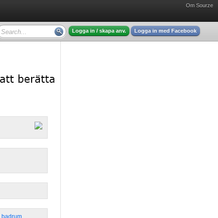
Om Sourze
Logga in / skapa anv.
Logga in med Facebook
,
badrum
,