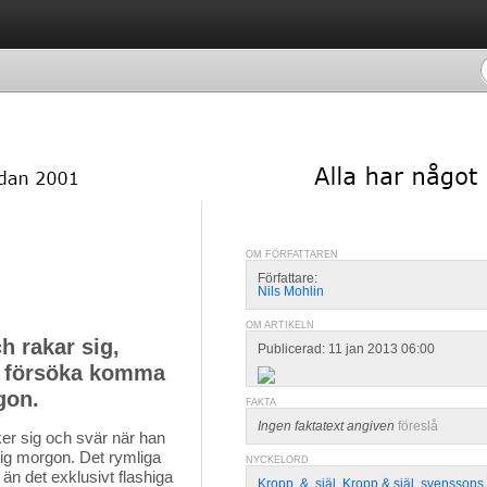
OM FÖRFATTAREN
Författare:
Nils Mohlin
OM ARTIKELN
h rakar sig,
Publicerad: 11 jan 2013 06:00
ll försöka komma
gon.
FAKTA
Ingen faktatext angiven
föreslå
er sig och svär när han
dig morgon. Det rymliga
NYCKELORD
n det exklusivt flashiga
Kropp
,
&
,
själ
,
Kropp & själ
,
svenssons