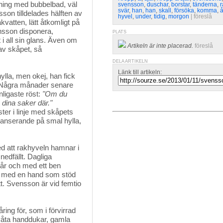
ning med bubbelbad, väl
svensson
,
duschar
,
borstar
,
tänderna
,
r
svär
,
han
,
han
,
skall
,
försöka
,
komma
,
å
son tilldelades hälften av
hyvel
,
under
,
tidig
,
morgon
| 
föreslå
vatten, lätt åtkomligt på
ensson disponera,
PLATS
 all sin glans. Även om
Artikeln är inte placerad.
föreslå
 av skåpet, så
DELA ARTIKELN
Länk till artikeln:
lla, men okej, han fick 
. Några månader senare
ligaste röst:
"Om du
 dina saker där."
er i linje med skåpets 
alanserande på smal hylla,
d att rakhyveln hamnar i 
nedfällt. Dagliga
tår och med ett ben
len med en hand som stöd
tt. Svensson är vid femtio
ng för, som i förvirrad 
 våta handdukar, gamla