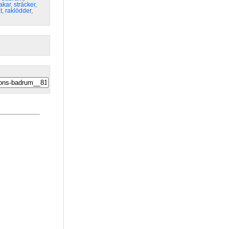
akar
,
sträcker
,
t
,
raklödder
,