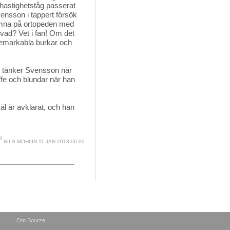
ghastighetståg passerat
vensson i tappert försök
 hamna på ortopeden med
 vad? Vet i fan! Om det
remarkabla burkar och
, tänker Svensson när 
affe och blundar när han
äl är avklarat, och han 
NILS MOHLIN
11 JAN 2013 06:00
Om Sourze