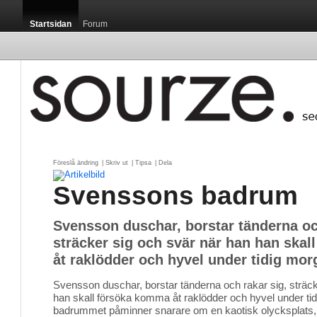
Startsidan
Forum
Föreslå ändring
| 
Skriv ut
| 
Tipsa
| 
Dela
Svenssons badrum
Svensson duschar, borstar tänderna oc
sträcker sig och svär när han han ska
åt raklödder och hyvel under tidig mor
Svensson duschar, borstar tänderna och rakar sig, sträck
han skall försöka komma åt raklödder och hyvel under ti
badrummet påminner snarare om en kaotisk olycksplats, ä