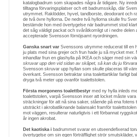
katalogbadrum som skapades några år tidigare. Ny inred
tilltagna förvaringsplatser och ett badrumsskåp, där Svens
utrymmet. Raklödder, hyvel, tandborste, deodorant och rak
de två övre hyllorna. De nedre två hyllorna skulle fru Sv
bestämde hon med övertygelse när badrummet stod klart i
det såg väldigt packat och svåråtkomligt ut i nedre delen
accepterade Svensson förnöjsamt nyordningen.
Ganska snart var
Svenssons utrymme reducerat till en hy
ju plats med sina grejer och frun hade ju så mycket mer
inhandlar frun en glashylla på IKEA och säger med sin vän
skruvar upp den vid sidan av skåpet, så kan du ju förvara
Svensson skruvar upp hyllan som skulle placeras till vänst
överkant. Svensson betraktar sina toalettartiklar farligt b
dryga två meter upp ovanför toalettstolen.
Första morgonens toalettbestyr
med ny hylla inleds me
toalettstolen, varpå Svensson inser att locket måste vara 
sträckningar för att nå sina saker, stående på ena fotens 
utsträckt i akrobatliknande balansakt framför toalettsto
mot väggen, resulterar naturligtvis i ett förbannat ryggsko
år ingen akrobat.
Det kaotiska i
badrummet svarar en utseendefixerad tonåri
övertygelse om sin egen förträfflighet strör smutskläder,