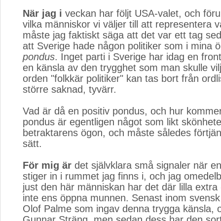
När jag i
veckan har följt USA-valet, och föru
vilka människor vi väljer till att representera 
måste jag faktiskt säga att det var ett tag se
att Sverige hade någon politiker som i mina ö
pondus
. Inget parti i Sverige har idag en fro
en känsla av den trygghet som man skulle vil
orden "folkkär politiker" kan tas bort från ordl
större saknad, tyvärr.
Vad är då en positiv pondus, och hur kommer 
pondus är egentligen något som likt skönheten
betraktarens ögon, och måste således förtjä
sätt.
För mig är
det självklara små signaler när e
stiger in i rummet jag finns i, och jag omedel
just den här människan har det där lilla extra
inte ens öppna munnen. Senast inom svensk p
Olof Palme som ingav denna trygga känsla, 
Gunnar Sträng, men sedan dess har den sor