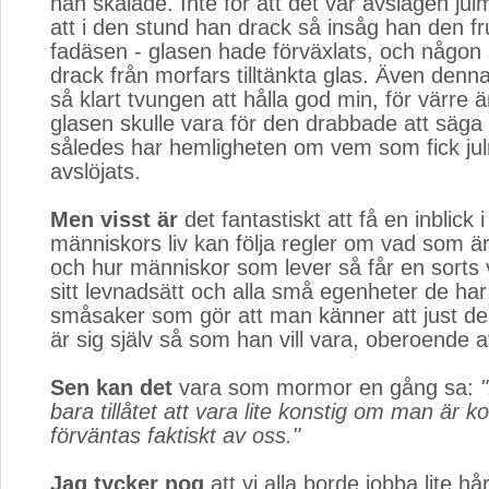
han skålade. Inte för att det var avslagen jul
att i den stund han drack så insåg han den f
fadäsen - glasen hade förväxlats, och någon 
drack från morfars tilltänkta glas. Även den
så klart tvungen att hålla god min, för värre ä
glasen skulle vara för den drabbade att säga
således har hemligheten om vem som fick jul
avslöjats.
Men visst är
det fantastiskt att få en inblick i 
människors liv kan följa regler om vad som är 
och hur människor som lever så får en sorts
sitt levnadsätt och alla små egenheter de har
småsaker som gör att man känner att just d
är sig själv så som han vill vara, oberoende av
Sen kan det
vara som mormor en gång sa: 
bara tillåtet att vara lite konstig om man är k
förväntas faktiskt av oss."
Jag tycker nog
att vi alla borde jobba lite hå