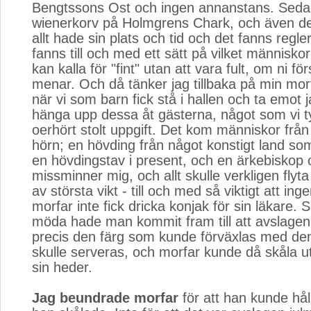
Bengtssons Ost och ingen annanstans. Seda
wienerkorv på Holmgrens Chark, och även de
allt hade sin plats och tid och det fanns regler 
fanns till och med ett sätt på vilket människ
kan kalla för "fint" utan att vara fult, om ni fö
menar. Och då tänker jag tillbaka på min mor
när vi som barn fick stå i hallen och ta emot 
hänga upp dessa åt gästerna, något som vi t
oerhört stolt uppgift. Det kom människor från
hörn; en hövding från något konstigt land s
en hövdingstav i present, och en ärkebiskop 
missminner mig, och allt skulle verkligen flyta 
av största vikt - till och med så viktigt att inge
morfar inte fick dricka konjak för sin läkare. 
möda hade man kommit fram till att avslagen
precis den färg som kunde förväxlas med de
skulle serveras, och morfar kunde då skåla u
sin heder.
Jag beundrade morfar
för att han kunde hål