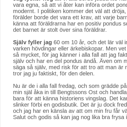
vara egna, så att vi åter kan införa ordet po
modernt. I politiken kommer det väl att dröj
förälder borde det vara ett krav, att varje ba
känna att föräldrarna har en positiv pondus s
det barnet är stolt över sina föräldrar.
Själv fyller jag
60 om 10 år, och det lär väl i
varken hövdingar eller ärkebiskopar. Men vet n
så mycket, för jag känner i alla fall att jag fak
själv och har en del pondus ändå. Även om m
säga så själv, med risk för att tro att man är 
tror jag ju faktiskt, för den delen.
Nu är de i alla fall fredag, och som grädde p
min själ åka in till Bengtssons Ost och handla
bara för att känna historiens vingslag. Det ka
slinker förbi en godisbutik. Det är ju dock freda
och jag har en känsla av att om min fru får vä
Salut och godis så kan jag nog lika bra frysa i