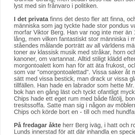
lyst med sin frånvaro i politiken.
I det privata
finns det desto fler att finna, och
människa som jag tyckte hade stor pondus v
morfar Viktor Berg. Han var nog inte mer än
lång, men vilken fantastiskt stor människa i 
ståendes målande porträtt av all världens männ
toner av klassisk musik med stråkar, horn och 
kanoner, om vartannat. Alltid stiligt klädd efte
morgontoalett kom han för att äta frukost, o
som var "omorgontoalettad". Vissa saker åt 
sätt med vissa bestick, man drack ur vissa gl
tillfällen. Han hade en labrador som hette Mr.
bok han en gång läst och tyckt ofantligt myc
Chips hade ett eget rum med både fåtölj, bo
tresitssoffa. Satte man sig i någon av möble
Chips och körde bort en - till och med hundf
På fredagar åkte
herr Berg iväg, i hatt och roc
Lunds innerstad för att där inhandla en specie