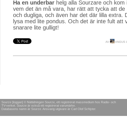
Ha en underbar
helg alla Sourzare och kom ih
vem det än må vara, har rätt att tycka att de
och dugliga, och även har det där lilla extra. 
lysa med lite pondus. Och det är inte fult att 
snarare lite gulligt!
AV
ANGUS 
Sourze [loggan] © Nättidningen Sourze, ett registrerat massmedium hos Radio- och
TV-verket. Sourze är också ett registrerat varumärke.
Databasens namn är Sourze. Ansvarig utgivare är Carl Olof Schlyter.