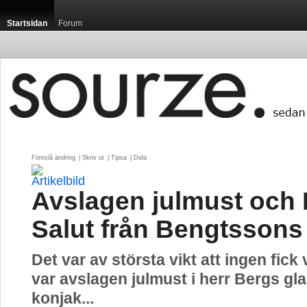
Startsidan
Forum
Föreslå ändring
| 
Skriv ut
| 
Tipsa
| 
Dela
Avslagen julmust och 
Salut från Bengtssons
Det var av största vikt att ingen fick 
var avslagen julmust i herr Bergs glas,
konjak...