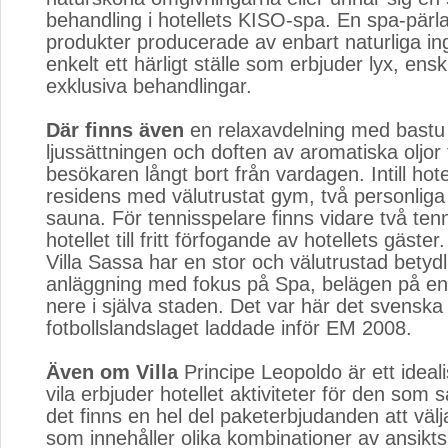
behandling i hotellets KISO-spa. En spa-pär
produkter producerade av enbart naturliga ing
enkelt ett härligt ställe som erbjuder lyx, ens
exklusiva behandlingar.
Där finns även
en relaxavdelning med bastu 
ljussättningen och doften av aromatiska oljor f
besökaren långt bort från vardagen. Intill hotel
residens med välutrustat gym, två personliga
sauna. För tennisspelare finns vidare två tenni
hotellet till fritt förfogande av hotellets gäster
Villa Sassa har en stor och välutrustad betydl
anläggning med fokus på Spa, belägen på en 
nere i själva staden. Det var här det svenska
fotbollslandslaget laddade inför EM 2008.
Även om Villa
Principe Leopoldo är ett idealisk
vila erbjuder hotellet aktiviteter för den som
det finns en hel del paketerbjudanden att välj
som innehåller olika kombinationer av ansikt