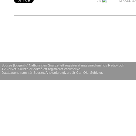
AV
MIKAEL B
Sourze [loggan] © Nättidningen Sourze, ett registrerat massmedium hos Radio- och
TV-verket. Sourze är också ett registrerat varumärke.
Databasens namn är Sourze. Ansvarig utgivare är Carl Olof Schlyter.