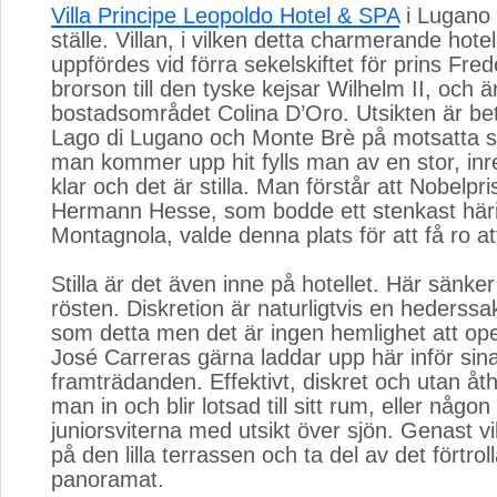
Villa Principe Leopoldo Hotel & SPA
i Lugano ä
ställe. Villan, i vilken detta charmerande hotel
uppfördes vid förra sekelskiftet för prins Fre
brorson till den tyske kejsar Wilhelm II, och 
bostadsområdet Colina D’Oro. Utsikten är b
Lago di Lugano och Monte Brè på motsatta s
man kommer upp hit fylls man av en stor, inre
klar och det är stilla. Man förstår att Nobelpr
Hermann Hesse, som bodde ett stenkast häri
Montagnola, valde denna plats för att få ro at
Stilla är det även inne på hotellet. Här sänker
rösten. Diskretion är naturligtvis en hederssak
som detta men det är ingen hemlighet att o
José Carreras gärna laddar upp här inför sin
framträdanden. Effektivt, diskret och utan å
man in och blir lotsad till sitt rum, eller någo
juniorsviterna med utsikt över sjön. Genast vi
på den lilla terrassen och ta del av det förtro
panoramat.