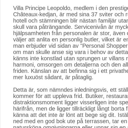
Villa Principe Leopoldo, medlem i den prestig
Châteaux-kedjan, är med sina 37 sviter och r
hotell och stämningen blir nästan familjär uta
skull vara påträngande. Servicenivån är myc
hjälpsamheten från personalen är stor, även
väljer att anlita en personlig butler, vilket är 
man erbjuder vid sidan av "Personal Shopper" 
om man skulle anse sig vara i behov av detta
känns inte konstlad utan sprungen ur villans n
harmoni, omsorgen om detaljerna och den al
friden. Känslan av att befinna sig i ett privat
mer luxuöst sådant, är påtaglig.
Detta är, som nämndes inledningsvis, ett stäl
kommer för att uppleva frid. Butiker, restaur
distraktionsmoment ligger visserligen inte spec
härifrån, men de ligger tillräckligt långt borta 
känna att det inte är lönt att bege sig dit. Istä
ned med en god bok ute på terrassen, tar e
natursköna omgivningarna eller unnar sig en