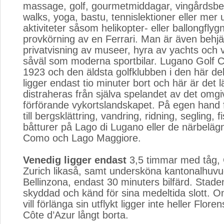
massage, golf, gourmetmiddagar, vingårdsb
walks, yoga, bastu, tennislektioner eller mer
aktiviteter såsom helikopter- eller ballongflygn
provkörning av en Ferrari. Man är även behjä
privatvisning av museer, hyra av yachts och v
såväl som moderna sportbilar. Lugano Golf C
1923 och den äldsta golfklubben i den här de
ligger endast tio minuter bort och här är det lä
distraheras från själva spelandet av det omg
förförande vykortslandskapet. På egen hand f
till bergsklättring, vandring, ridning, segling, 
båtturer på Lago di Lugano eller de närbeläg
Como och Lago Maggiore.
Venedig ligger endast
3,5 timmar med tåg, 
Zurich likaså, samt undersköna kantonalhuv
Bellinzona, endast 30 minuters bilfärd. Sta
skyddad och känd för sina medeltida slott.
vill förlänga sin utflykt ligger inte heller Flore
Côte d’Azur långt borta.