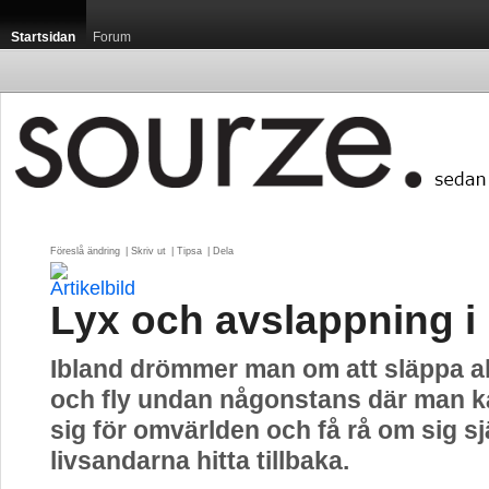
Startsidan
Forum
Föreslå ändring
| 
Skriv ut
| 
Tipsa
| 
Dela
Lyx och avslappning i
Ibland drömmer man om att släppa all
och fly undan någonstans där man
sig för omvärlden och få rå om sig sj
livsandarna hitta tillbaka.