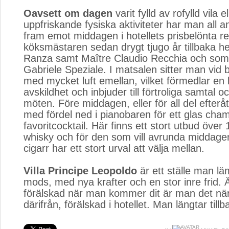
Oavsett om dagen
varit fylld av rofylld vila ell
uppfriskande fysiska aktiviteter har man all a
fram emot middagen i hotellets prisbelönta r
köksmästaren sedan drygt tjugo år tillbaka he
Ranza samt Maître Claudio Recchia och som
Gabriele Speziale. I matsalen sitter man vid 
med mycket luft emellan, vilket förmedlar en
avskildhet och inbjuder till förtroliga samtal 
möten. Före middagen, eller för all del efterå
med fördel ned i pianobaren för ett glas cham
favoritcocktail. Här finns ett stort utbud över
whisky och för den som vill avrunda middag
cigarr har ett stort urval att välja mellan.
Villa Principe Leopoldo
är ett ställe man lämn
mods, med nya krafter och en stor inre frid. 
förälskad när man kommer dit är man det nä
därifrån, förälskad i hotellet. Man längtar tillb