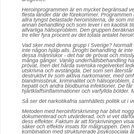
Heroinprogrammen är en mycket begränsad ver
flesta länder där de förekommer. Programmen rik
allra tyngst belastade heroinisterna, de som mis
annan behandling och som lever i en kaotisk ti
allvarliga hälsoproblem. Den gruppen beräknas
tre eller fyra procent av det totala antalet her
Vad sker med denna grupp i Sverige? Normalt s
inte någon hjälp alls. Drogfri behandling är inte 
dessa människor - det har de prövat och miss
många gånger. Vanlig underhållsbehandling ha
prövat, men det hårda svenska regelverket leder t
utskrivna och avstängda. Det som sen återstår 
destruktivt liv som aktiva narkomaner, med om
blandmissbruk, kriminalitet och hälsoproblem. 
hepatit och andra blodburna infektioner. De får
hjärtklaffsinflammationer och varfyllda bölder.
Så ser det narkotikafria samhällets politik ut i v
Metoden med heroinförskrivning har blivit noggr
dokumenterad och utvärderad, och vi vet därfö
dess effekter. Faktum är att förskrivningen visa
säker och effektiv insats för målgruppen. Den ha
kombination med strukturerade psykosociala åt