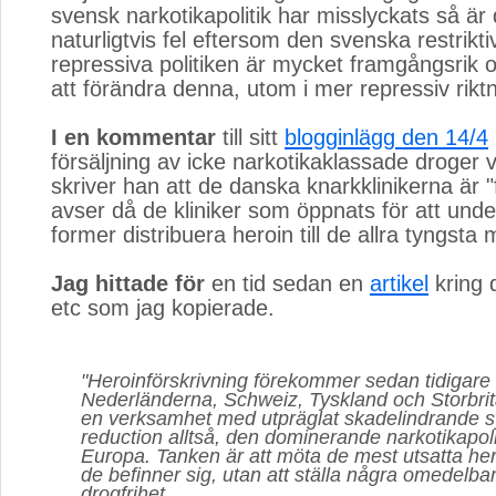
svensk narkotikapolitik har misslyckats så är
naturligtvis fel eftersom den svenska restrikt
repressiva politiken är mycket framgångsrik o
att förändra denna, utom i mer repressiv riktni
I en kommentar
till sitt 
blogginlägg den 14/4
försäljning av icke narkotikaklassade droger v
skriver han att de danska knarkklinikerna är "
avser då de kliniker som öppnats för att unde
former distribuera heroin till de allra tyngsta
Jag hittade för
en tid sedan en 
artikel
kring d
etc som jag kopierade.
"Heroinförskrivning förekommer sedan tidigare
Nederländerna, Schweiz, Tyskland och Storbrit
en verksamhet med utpräglat skadelindrande s
reduction alltså, den dominerande narkotikapolit
Europa. Tanken är att möta de mest utsatta her
de befinner sig, utan att ställa några omedelba
drogfrihet.