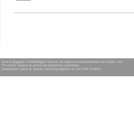
Sourze [loggan] © Nättidningen Sourze, ett registrerat massmedium hos Radio- och
TV-verket. Sourze är också ett registrerat varumärke.
Databasens namn är Sourze. Ansvarig utgivare är Carl Olof Schlyter.