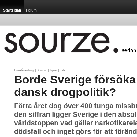
Startsidan
Forum
Föreslå ändring
| 
Skriv ut
| 
Tipsa
| 
Dela
Borde Sverige försöka
dansk drogpolitik?
Förra året dog över 400 tunga missb
den siffran ligger Sverige i den abso
världstoppen vad gäller narkotikarel
dödsfall och inget görs för att föränd