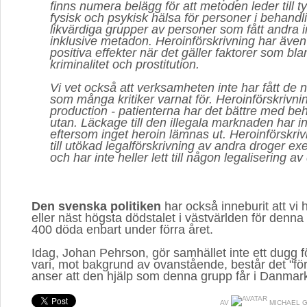
finns numera belägg för att metoden leder till ty
fysisk och psykisk hälsa för personer i behand
likvärdiga grupper av personer som fått andra i
inklusive metadon. Heroinförskrivning har även 
positiva effekter när det gäller faktorer som bl
kriminalitet och prostitution.
Vi vet också att verksamheten inte har fått de ne
som många kritiker varnat för. Heroinförskrivni
production - patienterna har det bättre med be
utan. Läckage till den illegala marknaden har i
eftersom inget heroin lämnas ut. Heroinförskrivn
till utökad legalförskrivning av andra droger ex
och har inte heller lett till någon legalisering av
Den svenska politiken
har också inneburit att vi 
eller näst högsta dödstalet i västvärlden för denn
400 döda enbart under förra året.
Idag, Johan Pehrson, gör samhället inte ett dugg f
vari, mot bakgrund av ovanstående, består det "för
anser att den hjälp som denna grupp får i Danmar
AV
MICHAEL G