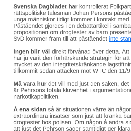
Svenska Dagbladet har
kontrollerat Folkparti
rättspolitiske talesman Johan Persons påståend
unga människor tidigt kommer i kontakt med 
Påståendet gjordes i en debattartikel i samb
propositionen om drogtester av barn present
SvD kommer fram till att påståendet
inte st
Ingen blir väl
direkt förvånad över detta. Att 
har ju varit den förhärskande strategin för at
mycket av den integritetskränkande lagstiftn
tillkommit sedan attacken mot WTC den 11/9
Må vara hur
det vill med just den saken, det 
är Pehrsons totala kluvenhet i argumentation
narkotikapolitiken.
Å ena sidan
så är situationen värre än någon
extraordinära insatser som just att kränka b
drogtester hos polisen. Om någon å andra si
att just det Pehrson säger samtidigt ger klara