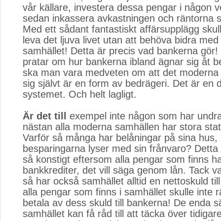
vår källare, investera dessa pengar i någon 
sedan inkassera avkastningen och räntorna s
Med ett sådant fantastiskt affärsupplägg sku
leva det ljuva livet utan att behöva bidra med n
samhället! Detta är precis vad bankerna gör
pratar om hur bankerna ibland ägnar sig åt b
ska man vara medveten om att det moderna 
sig självt är en form av bedrägeri. Det är en 
systemet. Och helt lagligt.
Är det till
exempel inte någon som har undrat
nästan alla moderna samhällen har stora sta
Varför så många har belåningar på sina hus, 
besparingarna lyser med sin frånvaro? Detta 
så konstigt eftersom alla pengar som finns 
bankkrediter, det vill säga genom lån. Tack v
så har också samhället alltid en nettoskuld ti
alla pengar som finns i samhället skulle inte r
betala av dess skuld till bankerna! De enda 
samhället kan få råd till att täcka över tidigar