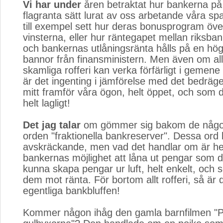
Vi har under
åren betraktat hur bankerna på a
flagranta sätt lurat av oss arbetande våra sp
till exempel sett hur deras bonusprogram öve
vinsterna, eller hur räntegapet mellan riksba
och bankernas utlåningsränta hålls på en hög 
bannor från finansministern. Men även om all
skamliga rofferi kan verka förfärligt i gemen
är det ingenting i jämförelse med det bedräg
mitt framför våra ögon, helt öppet, och som
helt lagligt!
Det jag talar
om gömmer sig bakom de något
orden "fraktionella bankreserver". Dessa ord
avskräckande, men vad det handlar om är hel
bankernas möjlighet att låna ut pengar som de
kunna skapa pengar ur luft, helt enkelt, och 
dem mot ränta. För bortom allt rofferi, så är 
egentliga bankbluffen!
Kommer någon ihåg den gamla barnfilmen "