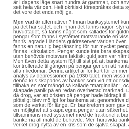
är i dagens läge snart hundra år gammalt, och anvä
sett hela världen. Helt okritiskt förespråkas dett
det vore det enda möjliga.
Men vad är
alternativen? Innan banksystemet kun
på det här sättet, och innan det fanns någon styrr
huvudtaget, så fanns något som kallades för guldmy
pengar som fanns i systemet motsvarande en vis
fanns lagrade i länders guldreserver världen över. 
fanns en naturlig begränsning för hur mycket pen
finnas i cirkulation. Pengar kunde inte bara skapas
utan behövde motsvara faktiskt guld som var hämt
Men även detta system föll till sist på att bankerna 
kontrollerade tillgången på pengar genom att hante
alla rikedomar. Denna artikel är för kort för en me
analys av depressionen på 1930 talet, men vissa 
denna kris skapades av banker som vid ett ödesdiger
tillbaka en stor mängd så kallade "marginallån", 
skapade panik på en redan överhettad marknad. 
då drog, var att bristen på pengar hade bidragit till 
plötsligt blev möjligt för bankerna att genomdriva
som de verkat för länge. En bankreform som gav 
en möjlighet att skapa egna pengar utan säkerhet.
tillsammans med systemet med de fraktionella ba
bankerna all makt de behövde. Men huruvida banke
verket drog nytta av en kris som de själva skapat, ä