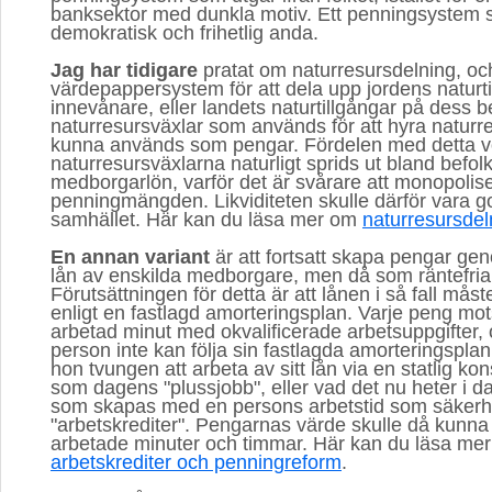
banksektor med dunkla motiv. Ett penningsystem 
demokratisk och frihetlig anda.
Jag har tidigare
pratat om naturresursdelning, och 
värdepappersystem för att dela upp jordens naturt
innevånare, eller landets naturtillgångar på dess 
naturresursväxlar som används för att hyra naturre
kunna används som pengar. Fördelen med detta vo
naturresursväxlarna naturligt sprids ut bland bef
medborgarlön, varför det är svårare att monopolis
penningmängden. Likviditeten skulle därför vara go
samhället. Här kan du läsa mer om
naturresursdel
En annan variant
är att fortsatt skapa pengar gen
lån av enskilda medborgare, men då som räntefri
Förutsättningen för detta är att lånen i så fall mås
enligt en fastlagd amorteringsplan. Varje peng mo
arbetad minut med okvalificerade arbetsuppgifter,
person inte kan följa sin fastlagda amorteringsplan,
hon tvungen att arbeta av sitt lån via en statlig kon
som dagens "plussjobb", eller vad det nu heter i d
som skapas med en persons arbetstid som säkerhet,
"arbetskrediter". Pengarnas värde skulle då kunna 
arbetade minuter och timmar. Här kan du läsa me
arbetskrediter och penningreform
.