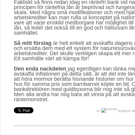
Faktiskt så finns redan idag en räntefri bank vid 
principen för räntefria lån är beprövad och fungerar
skala. Med några små modifikationer och med hjäl
arbetskrediter kan man rulla ut konceptet på nation
vare att varje enskild medborgare har möjlighet til
lån, så leder det också till en god och hälsosam likv
samhället.
Så mitt förslag
är helt enkelt att avskaffa dagens 
och ersätta dem med ett system för naturresursvä
arbetskrediter. Det skulle verkligen skapa ett mer r
Ett samhälle värt att kämpa för!
Den enda nackdelen
jag egentligen kan tänka mig
avskaffa inflationen på detta sätt, är att det inte län
att höra mormor berätta hisnande historier om hur 
hus för samma pris som barnbarnet köpte en bil. O
bankdirektören med guldbyxorna blir nog inte så gl
Men alla andra har nog bara att vinna på att avskaf
räntemonstret.
AV
ROBERT W