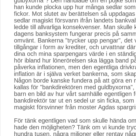
gulbyxorna"? Den handlade om en pojke som 
han kunde plocka upp hur många sedlar som 
fickor. Mot slutet av berättelsen så uppdagas
sedlar magiskt försvann ifrån landets bankvalv, 
ledde till allvarliga konsekvenser. Man skulle
dagens banksystem fungerar precis på samma
omvänt. Bankerna "trycker upp pengar", det v
tillgångar i form av krediter, och urvattnar d
dina och mina sparpengars värde i en ständig
hör ibland hur lönerörelsen ska lägga band på 
påverka inflationen, men den egentliga drivk
inflation är i själva verket bankerna, som ska
Någon borde kanske fundera på att göra en 
kallas för "bankdirektören med guldbyxorna", 
barn en bild av hur vårt samhälle egentligen 
bankdirektör tar ut en sedel ur sin ficka, so
magiskt försvinner från moster Agdas spargri
För tänk egentligen vad som skulle hända o
hade den möjligheten? Tänk om vi kunde try
hundra tusen, några miljoner eller rentav någr