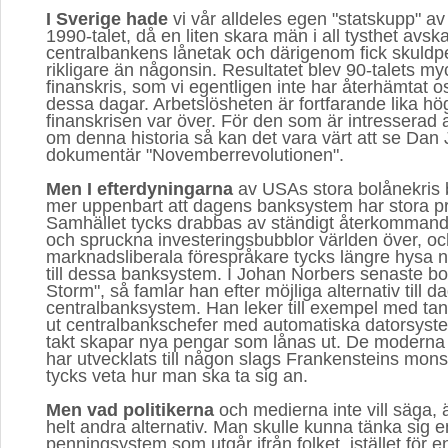
I Sverige hade
vi vår alldeles egen "statskupp" av 
1990-talet, då en liten skara män i all tysthet avsk
centralbankens lånetak och därigenom fick skuldpe
rikligare än någonsin. Resultatet blev 90-talets myc
finanskris, som vi egentligen inte har återhämtat os
dessa dagar. Arbetslösheten är fortfarande lika h
finanskrisen var över. För den som är intresserad 
om denna historia så kan det vara värt att se Dan
dokumentär "Novemberrevolutionen".
Men I efterdyningarna
av USAs stora bolånekris bör
mer uppenbart att dagens banksystem har stora p
Samhället tycks drabbas av ständigt återkommande
och spruckna investeringsbubblor världen över, oc
marknadsliberala förespråkare tycks längre hysa någ
till dessa banksystem. I Johan Norbers senaste bo
Storm", så famlar han efter möjliga alternativ till 
centralbanksystem. Han leker till exempel med tan
ut centralbankschefer med automatiska datorsyste
takt skapar nya pengar som lånas ut. De modern
har utvecklats till någon slags Frankensteins mon
tycks veta hur man ska ta sig an.
Men vad politikerna
och medierna inte vill säga, är
helt andra alternativ. Man skulle kunna tänka sig e
penningsystem som utgår ifrån folket, istället för