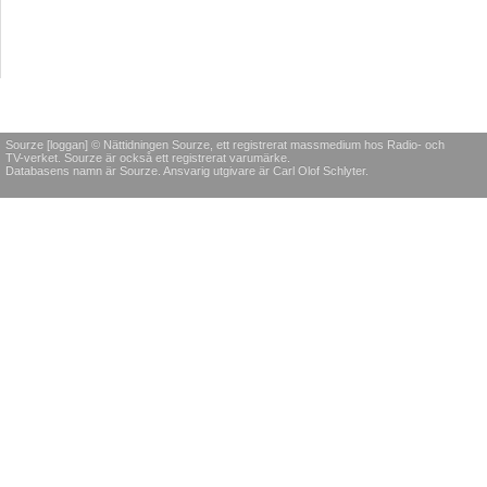
Sourze [loggan] © Nättidningen Sourze, ett registrerat massmedium hos Radio- och
TV-verket. Sourze är också ett registrerat varumärke.
Databasens namn är Sourze. Ansvarig utgivare är Carl Olof Schlyter.