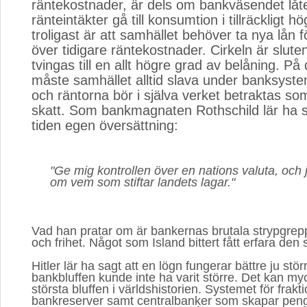
räntekostnader, är dels om bankväsendet låte
ränteintäkter gå till konsumtion i tillräckligt 
troligast är att samhället behöver ta nya lån f
över tidigare räntekostnader. Cirkeln är slut
tvingas till en allt högre grad av belåning. På 
måste samhället alltid slava under banksyst
och räntorna bör i själva verket betraktas s
skatt. Som bankmagnaten Rothschild lär ha s
tiden egen översättning:
"Ge mig kontrollen över en nations valuta, och j
om vem som stiftar landets lagar."
Vad han pratar om är bankernas brutala strypgrep
och frihet. Något som Island bittert fått erfara den s
Hitler lär ha sagt att en lögn fungerar bättre ju stö
bankbluffen kunde inte ha varit större. Det kan my
största bluffen i världshistorien. Systemet för frakti
bankreserver samt centralbanker som skapar peng