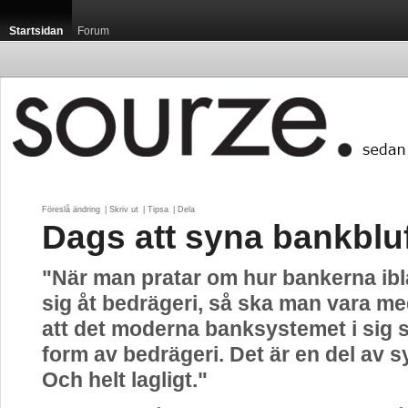
Startsidan
Forum
Föreslå ändring
| 
Skriv ut
| 
Tipsa
| 
Dela
Dags att syna bankblu
"När man pratar om hur bankerna ib
sig åt bedrägeri, så ska man vara m
att det moderna banksystemet i sig s
form av bedrägeri. Det är en del av 
Och helt lagligt."