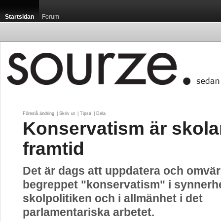
Startsidan
Forum
Föreslå ändring
| 
Skriv ut
| 
Tipsa
| 
Dela
Konservatism är skol
framtid
Det är dags att uppdatera och omvä
begreppet "konservatism" i synnerh
skolpolitiken och i allmänhet i det
parlamentariska arbetet.