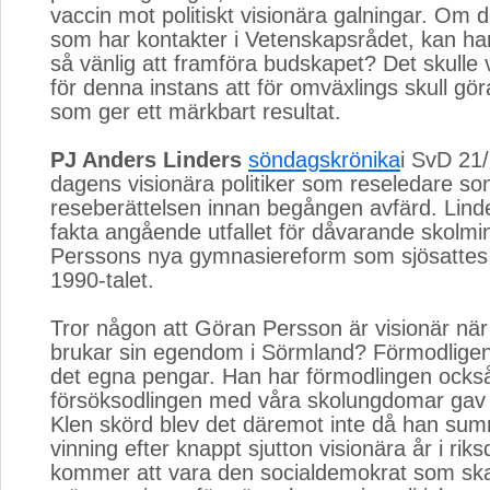
vaccin mot politiskt visionära galningar. Om 
som har kontakter i Vetenskapsrådet, kan han
så vänlig att framföra budskapet? Det skulle
för denna instans att för omväxlings skull gö
som ger ett märkbart resultat.
PJ Anders Linders
söndagskrönika
i SvD 21/
dagens visionära politiker som reseledare so
reseberättelsen innan begången avfärd. Lind
fakta angående utfallet för dåvarande skolmi
Perssons nya gymnasiereform som sjösattes 
1990-talet.
Tror någon att Göran Persson är visionär när
brukar sin egendom i Sörmland? Förmodligen 
det egna pengar. Han har förmodlingen också 
försöksodlingen med våra skolungdomar gav 
Klen skörd blev det däremot inte då han su
vinning efter knappt sjutton visionära år i ri
kommer att vara den socialdemokrat som ska