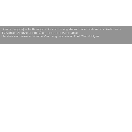
Sourze [loggan] © Nättidningen Sourze, ett registrerat massmedium hos Radio- och
TV-verket. Sourze är också ett registrerat varumärke.
Databasens namn är Sourze. Ansvarig utgivare är Carl Olof Schlyter.