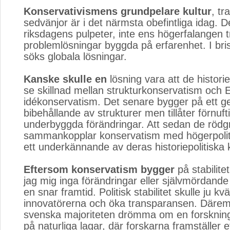
Konservativismens grundpelare kultur
, tr
sedvänjor är i det närmsta obefintliga idag. De
riksdagens pulpeter, inte ens högerfalangen t
problemlösningar byggda på erfarenhet. I bri
söks globala lösningar.
Kanske skulle en
lösning vara att de historiel
se skillnad mellan strukturkonservatism oc
idékonservatism. Det senare bygger på ett ge
bibehållande av strukturer men tillåter förnuft
underbyggda förändringar. Att sedan de rödg
sammankopplar konservatism med högerpolitik
ett underkännande av deras historiepolitiska
Eftersom konservatism bygger
på stabilitet
jag mig inga förändringar eller självmördande
en snar framtid. Politisk stabilitet skulle ju kv
innovatörerna och öka transparansen. Däre
svenska majoriteten drömma om en forsknin
på naturliga lagar, där forskarna framställer et