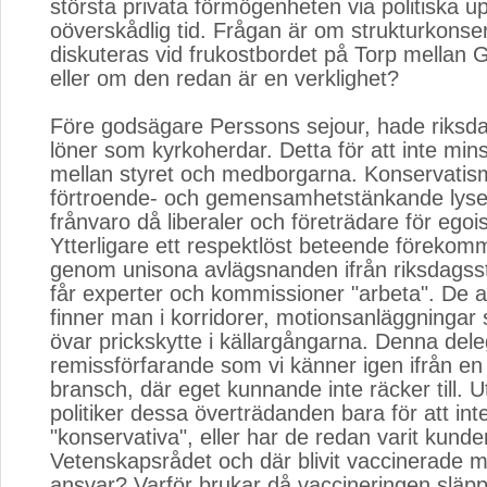
största privata förmögenheten via politiska 
oöverskådlig tid. Frågan är om strukturkonse
diskuteras vid frukostbordet på Torp mellan 
eller om den redan är en verklighet?
Före godsägare Perssons sejour, hade riks
löner som kyrkoherdar. Detta för att inte min
mellan styret och medborgarna. Konservati
förtroende- och gemensamhetstänkande lyse
frånvaro då liberaler och företrädare för egoi
Ytterligare ett respektlöst beteende förekom
genom unisona avlägsnanden ifrån riksdagssto
får experter och kommissioner "arbeta". De 
finner man i korridorer, motionsanläggningar
övar prickskytte i källargångarna. Denna dele
remissförfarande som vi känner igen ifrån en
bransch, där eget kunnande inte räcker till. U
politiker dessa överträdanden bara för att int
"konservativa", eller har de redan varit kunde
Vetenskapsrådet och där blivit vaccinerade m
ansvar? Varför brukar då vaccineringen släp