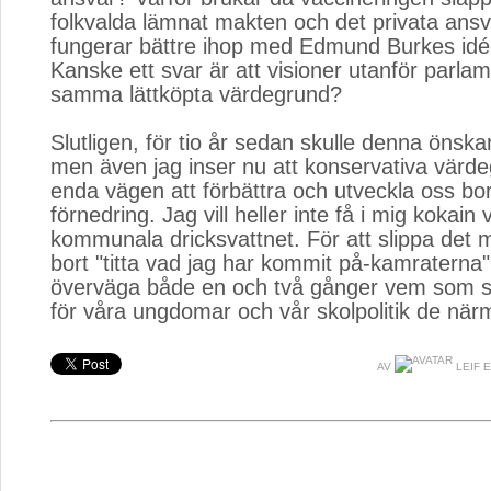
folkvalda lämnat makten och det privata ansva
fungerar bättre ihop med Edmund Burkes id
Kanske ett svar är att visioner utanför parlam
samma lättköpta värdegrund?
Slutligen, för tio år sedan skulle denna önska
men även jag inser nu att konservativa värd
enda vägen att förbättra och utveckla oss bor
förnedring. Jag vill heller inte få i mig kokain 
kommunala dricksvattnet. För att slippa det m
bort "titta vad jag har kommit på-kamraterna"
överväga både en och två gånger vem som sk
för våra ungdomar och vår skolpolitik de när
AV
LEIF 