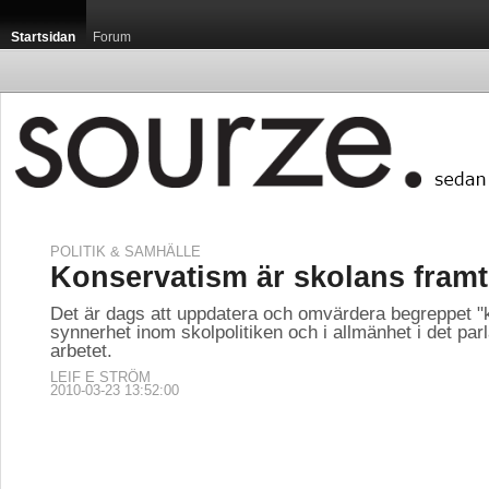
Startsidan
Forum
POLITIK & SAMHÄLLE
Konservatism är skolans framt
Det är dags att uppdatera och omvärdera begreppet "
synnerhet inom skolpolitiken och i allmänhet i det pa
arbetet.
LEIF E STRÖM
2010-03-23 13:52:00