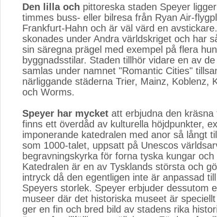
Den lilla och
pittoreska staden Speyer ligger 
timmes buss- eller bilresa från Ryan Air-flygp
Frankfurt-Hahn och är väl värd en avstickare
skonades under Andra världskriget och har så
sin säregna prägel med exempel på flera hun
byggnadsstilar. Staden tillhör vidare en av d
samlas under namnet "Romantic Cities" till
närliggande städerna Trier, Mainz, Koblenz, 
och Worms.
Speyer har mycket
att erbjudna den kräsna t
finns ett överdåd av kulturella höjdpunkter, 
imponerande katedralen med anor så långt till
som 1000-talet, uppsatt på Unescos världsarv
begravningskyrka för forna tyska kungar och 
Katedralen är en av Tysklands största och gör
intryck då den egentligen inte är anpassad til
Speyers storlek. Speyer erbjuder dessutom ett
museer där det historiska museet är speciellt
ger en fin och bred bild av stadens rika histo