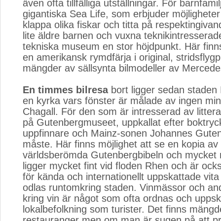
även ofta tillfälliga utställningar. För barnfamil
gigantiska Sea Life, som erbjuder möjligheter 
klappa olika fiskar och titta på respektingivan
lite äldre barnen och vuxna teknikintressera
tekniska museum en stor höjdpunkt. Här finn
en amerikansk rymdfärja i original, stridsflyg
mängder av sällsynta bilmodeller av Merced
En timmes bilresa
bort ligger sedan staden 
en kyrka vars fönster är målade av ingen mi
Chagall. För den som är intresserad av littera
på Gutenbergmuseet, uppkallat efter boktry
uppfinnare och Mainz-sonen Johannes Guten
måste. Här finns möjlighet att se en kopia av
världsberömda Gutenbergbibeln och mycket 
ligger mycket fint vid floden Rhen och är ock
för kända och internationellt uppskattade vit
odlas runtomkring staden. Vinmässor och and
kring vin är något som ofta ordnas och uppsk
lokalbefolkning som turister. Det finns mängd
restauranger men om man är sugen på att pr