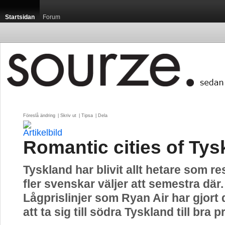
Startsidan
Forum
Föreslå ändring
| 
Skriv ut
| 
Tipsa
| 
Dela
Romantic cities of Tys
Tyskland har blivit allt hetare som re
fler svenskar väljer att semestra där.
Lågprislinjer som Ryan Air har gjort d
att ta sig till södra Tyskland till bra pr