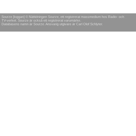
Sourze [loggan] © Nättidningen Sourze, ett registrerat massmedium hos Radio- och
TV-verket. Sourze är också ett registrerat varumärke.
Databasens namn är Sourze. Ansvarig utgivare är Carl Olof Schlyter.