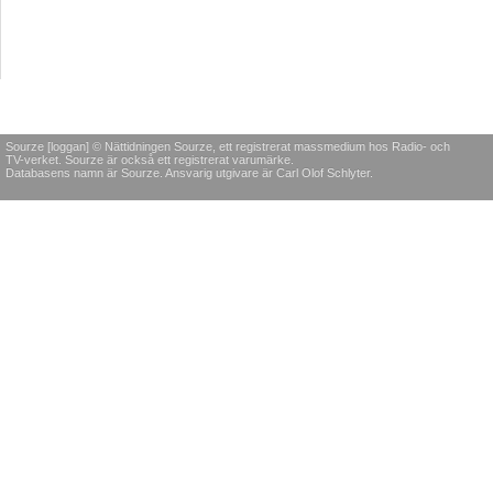
Sourze [loggan] © Nättidningen Sourze, ett registrerat massmedium hos Radio- och
TV-verket. Sourze är också ett registrerat varumärke.
Databasens namn är Sourze. Ansvarig utgivare är Carl Olof Schlyter.