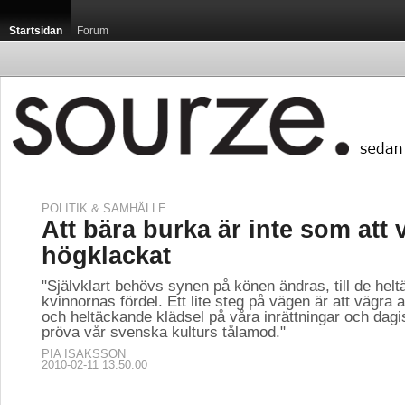
Startsidan
Forum
POLITIK & SAMHÄLLE
Att bära burka är inte som att v
högklackat
"Självklart behövs synen på könen ändras, till de helt
kvinnornas fördel. Ett lite steg på vägen är att vägra
och heltäckande klädsel på våra inrättningar och dagis
pröva vår svenska kulturs tålamod."
PIA ISAKSSON
2010-02-11 13:50:00