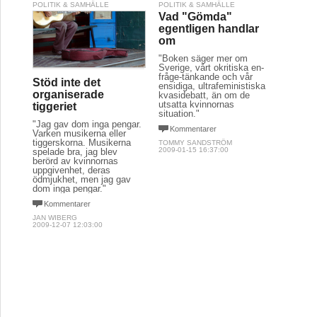
POLITIK & SAMHÄLLE
POLITIK & SAMHÄLLE
Vad "Gömda"
egentligen handlar
om
"Boken säger mer om
Sverige, vårt okritiska en-
fråge-tänkande och vår
Stöd inte det
ensidiga, ultrafeministiska
organiserade
kvasidebatt, än om de
utsatta kvinnornas
tiggeriet
situation."
"Jag gav dom inga pengar.
Kommentarer
Varken musikerna eller
tiggerskorna. Musikerna
TOMMY SANDSTRÖM
2009-01-15 16:37:00
spelade bra, jag blev
berörd av kvinnornas
uppgivenhet, deras
ödmjukhet, men jag gav
dom inga pengar."
Kommentarer
JAN WIBERG
2009-12-07 12:03:00