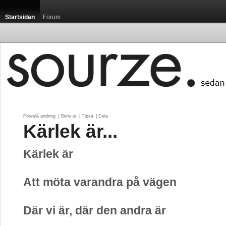
Startsidan
Forum
Föreslå ändring
| 
Skriv ut
| 
Tipsa
| 
Dela
Kärlek är...
Kärlek är
Att möta varandra på vägen
Där vi är, där den andra är