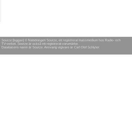
Sourze [loggan] © Nättidningen Sourze, ett registrerat massmedium hos Radio- och
TV-verket. Sourze är också ett registrerat varumärke.
Databasens namn är Sourze. Ansvarig utgivare är Carl Olof Schlyter.