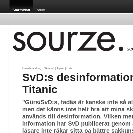
Startsidan
Forum
Föreslå ändring
| 
Skriv ut
| 
Tipsa
| 
Dela
SvD:s desinformatio
Titanic
"Gürs/SvD:s, fadäs är kanske inte så al
men det känns inte helt bra att mina s
används till desinformation. Vilken mer
information har SvD publicerat genom å
läsare inte råkar sitta på bättre sakku