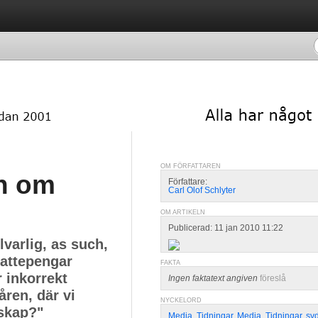
OM FÖRFATTAREN
n om
Författare:
Carl Olof Schlyter
OM ARTIKELN
Publicerad: 11 jan 2010 11:22
lvarlig, as such,
kattepengar
FAKTA
 inkorrekt
Ingen faktatext angiven
föreslå
ren, där vi
NYCKELORD
nskap?"
Media
,
Tidningar
,
Media
,
Tidningar
,
sv