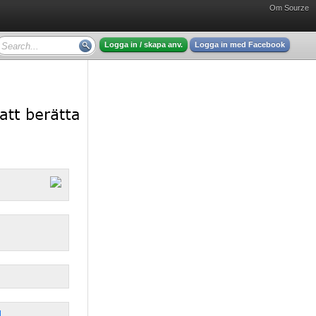
Om Sourze
Logga in / skapa anv.
Logga in med Facebook
d
,