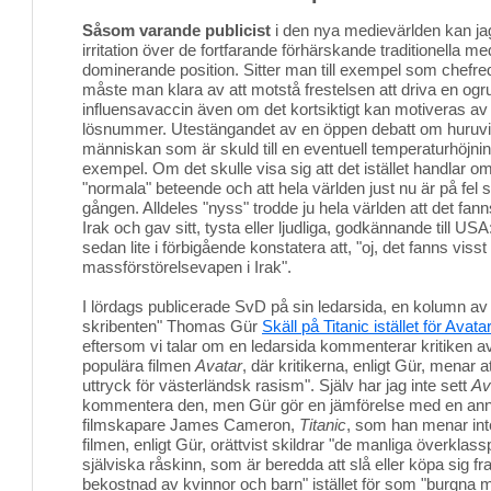
Såsom varande publicist
i den nya medievärlden kan jag
irritation över de fortfarande förhärskande traditionella 
dominerande position. Sitter man till exempel som chefred
måste man klara av att motstå frestelsen att driva en o
influensavaccin även om det kortsiktigt kan motiveras av m
lösnummer. Utestängandet av en öppen debatt om huruvid
människan som är skuld till en eventuell temperaturhöjnin
exempel. Om det skulle visa sig att det istället handlar 
"normala" beteende och att hela världen just nu är på fel sp
gången. Alldeles "nyss" trodde ju hela världen att det fa
Irak och gav sitt, tysta eller ljudliga, godkännande till USA:
sedan lite i förbigående konstatera att, "oj, det fanns visst
massförstörelsevapen i Irak".
I lördags publicerade SvD på sin ledarsida, en kolumn av "
skribenten" Thomas Gür
Skäll på Titanic istället för Avatar
eftersom vi talar om en ledarsida kommenterar kritiken a
populära filmen
Avatar
, där kritikerna, enligt Gür, menar a
uttryck för västerländsk rasism". Själv har jag inte sett
Av
kommentera den, men Gür gör en jämförelse med en an
filmskapare James Cameron,
Titanic
, som han menar inte 
filmen, enligt Gür, orättvist skildrar "de manliga överkl
själviska råskinn, som är beredda att slå eller köpa sig fra
bekostnad av kvinnor och barn" istället för som "burgna m