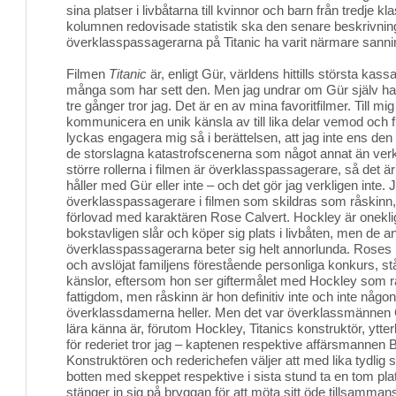
sina platser i livbåtarna till kvinnor och barn från tredje kl
kolumnen redovisade statistik ska den senare beskrivni
överklasspassagerarna på Titanic ha varit närmare sanni
Filmen
Titanic
är, enligt Gür, världens hittills största kassa
många som har sett den. Men jag undrar om Gür själv har 
tre gånger tror jag. Det är en av mina favoritfilmer. Till 
kommunicera en unik känsla av till lika delar vemod och 
lyckas engagera mig så i berättelsen, att jag inte ens den
de storslagna katastrofscenerna som något annat än verkl
större rollerna i filmen är överklasspassagerare, så det är
håller med Gür eller inte – och det gör jag verkligen inte. J
överklasspassagerare i filmen som skildras som råskinn
förlovad med karaktären Rose Calvert. Hockley är onekli
bokstavligen slår och köper sig plats i livbåten, men de a
överklasspassagerarna beter sig helt annorlunda. Roses 
och avslöjat familjens förestående personliga konkurs, st
känslor, eftersom hon ser giftermålet med Hockley som 
fattigdom, men råskinn är hon definitiv inte och inte någo
överklassdamerna heller. Men det var överklassmännen Gü
lära känna är, förutom Hockley, Titanics konstruktör, ytter
för rederiet tror jag – kaptenen respektive affärsmanne
Konstruktören och rederichefen väljer att med lika tydlig 
botten med skeppet respektive i sista stund ta en tom plat
stänger in sig på bryggan för att möta sitt öde tillsamm