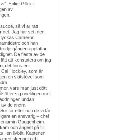
ass". Enligt Gürs i
ngen av
ngen.
succé, så vi är rätt 
det. Jag har sett den,
mig lyckas Cameron
framtidstro och han
 tredje gången uppfattar
ighet. De flesta av de
 lätt att konstatera om jag
o, det finns en
, Cal Hockley, som är
gen en skitstövel som
ndra
mor, vars man just dött
ålsätter sig onekligen mot
räddningen undan
n av de andra
r for efter och de vi får
ligare en ansvarig – chef
n Benjamin Guggenheim.
skam och ångest gå till
s i en livbåt, Kaptenen
ans med skeppet och