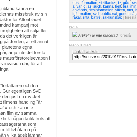
desinformation
,
<i>titanic<
,
i>
,
gürs
,
sv
allvarlig
,
as
,
such
,
känns
,
helt
,
bra
,
min
 ibland känna en 
används
,
desinformation
,
vilken
,
mer
,
i
mediernas missbruk av sin
information
,
svd
,
publicerat
,
genom
,
år
råkar
,
sitta
,
bättre
,
sakkunskap
| 
föreslå
aktör för Aftonbladet
grundad kampanj mot
PLATS
öjligheten att sälja fler
a det verkligen är
Artikeln är inte placerad.
föreslå
g på Jorden, är ett annat
DELA ARTIKELN
om planetens egna
Länk till artikeln:
år, är ju inte det första
nns massförstörelsevapen i
s invasion där, för att
 inga
författaren och fria
. Gür egentligen SvD
v den just nu mycket
tt filmens handling "är
atar
och kan inte 
nan film av samma
fick någon kritik trots att
asspassagerarna som
m till livbåtarna på
än vilka ädelt lämnar