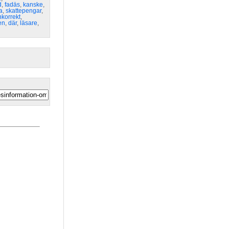
d
,
fadäs
,
kanske
,
a
,
skattepengar
,
nkorrekt
,
en
,
där
,
läsare
,