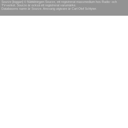
Sourze [loggan] © Nättidningen Sourze, ett registrerat massmedium hos Radio- och
TV-verket. Sourze är också ett registrerat varumärke.
Databasens namn är Sourze. Ansvarig utgivare är Carl Olof Schlyter.