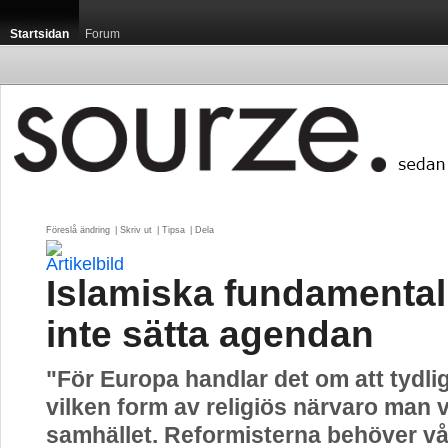
Startsidan
Forum
Föreslå ändring
| 
Skriv ut
| 
Tipsa
| 
Dela
Islamiska fundamentali
inte sätta agendan
"För Europa handlar det om att tydlig
vilken form av religiös närvaro man vi
samhället. Reformisterna behöver vå