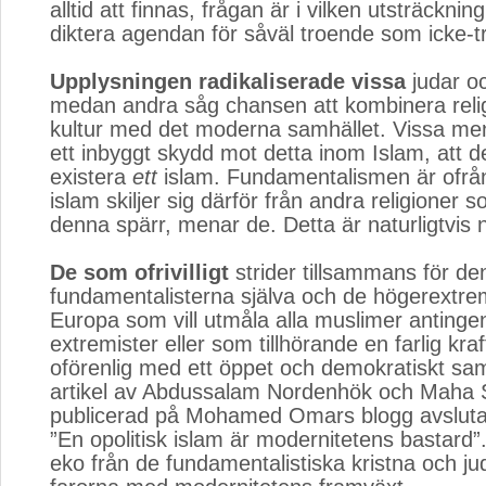
alltid att finnas, frågan är i vilken utsträckning
diktera agendan för såväl troende som icke-t
Upplysningen radikaliserade vissa
judar oc
medan andra såg chansen att kombinera relig
kultur med det moderna samhället. Vissa mena
ett inbyggt skydd mot detta inom Islam, att d
existera
ett
islam. Fundamentalismen är ofrån
islam skiljer sig därför från andra religioner 
denna spärr, menar de. Detta är naturligtvis
De som ofrivilligt
strider tillsammans för denn
fundamentalisterna själva och de högerextrem
Europa som vill utmåla alla muslimer anting
extremister eller som tillhörande en farlig kra
oförenlig med ett öppet och demokratiskt sa
artikel av Abdussalam Nordenhök och Maha 
publicerad på Mohamed Omars blogg avslut
”En opolitisk islam är modernitetens bastard”. 
eko från de fundamentalistiska kristna och j