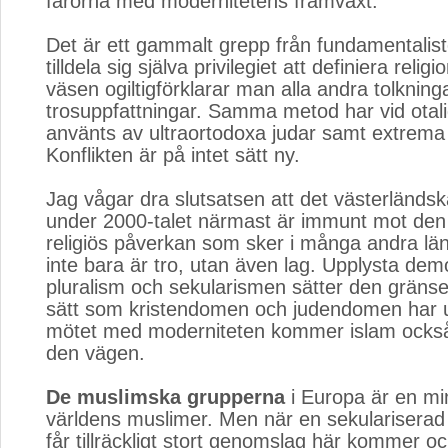
farorna med modernitetens framväxt.
Det är ett gammalt grepp från fundamentalis
tilldela sig själva privilegiet att definiera reli
väsen ogiltigförklarar man alla andra tolkning
trosuppfattningar. Samma metod har vid otaliga
använts av ultraortodoxa judar samt extrema 
Konflikten är på intet sätt ny.
Jag vågar dra slutsatsen att det västerländs
under 2000-talet närmast är immunt mot den
religiös påverkan som sker i många andra län
inte bara är tro, utan även lag. Upplysta dem
pluralism och sekularismen sätter den grän
sätt som kristendomen och judendomen har u
mötet med moderniteten kommer islam också
den vägen.
De muslimska grupperna
i Europa är en min
världens muslimer. Men när en sekulariserad
får tillräckligt stort genomslag här kommer o