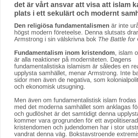
det är vårt ansvar att visa att islam 
plats i ett sekulärt och modernt samh
Den religiösa fundamentalismen
är inte urå
högst modern företeelse. Denna slutsats dra
Armstrong i sin välskrivna bok
The Battle for
Fundamentalism inom kristendom
, islam
är alla reaktioner på moderniteten. Dagens
fundamentalistiska islamism är således en re
upplysta samhället, menar Armstrong. Inte b
sidor men även de negativa, som kolonialpolit
och ekonomisk utsugning.
Men även om fundamentalistisk islam frodas 
med det moderna samhället som anklagas för
och gudlöshet är det samtidigt denna upplyst
kommer vara grogrunden för ett avpolitisera
kristendomen och judendomen har i stor utst
vandrat denna väg. Bokstavstroende extrem