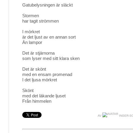
Gatubelysningen är släckt 
Stormen
har tagit strömmen
I mörkret
är det ljust av en annan sort
Än lampor
Det är stjärnorna
som lyser med sitt klara sken
Det är skönt
med en ensam promenad
I det ljusa mörkret
Skönt
med det läkande ljuset
Från himmelen
AV
INGER-S