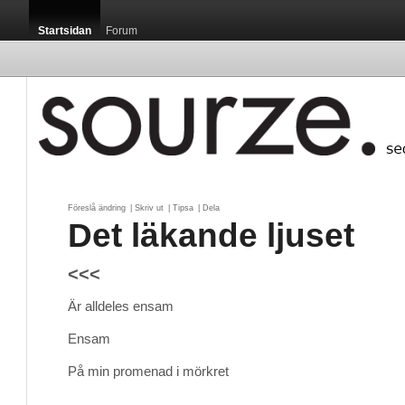
Startsidan
Forum
Föreslå ändring
| 
Skriv ut
| 
Tipsa
| 
Dela
Det läkande ljuset
<<<
Är alldeles ensam
Ensam
På min promenad i mörkret