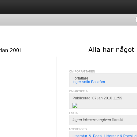
OM FÖRFATTAREN
Författare:
Inger-sofia Boström
OM ARTIKELN
Publicerad: 07 jan 2010 11:59
FAKTA
Ingen faktatext angiven
föreslå
NYCKELORD
Litteratur
,
&
,
Poesi
,
Litteratur & Poesi
,
d