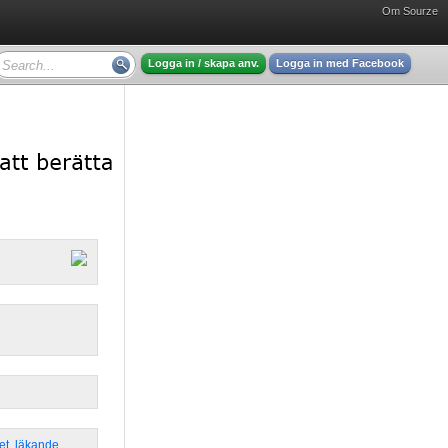
Om Sourze
Logga in / skapa anv.
Logga in med Facebook
et
,
läkande
,