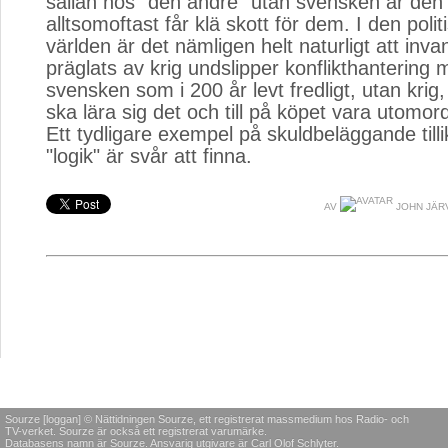
sällan hos "den andre" utan svensken är de
alltsomoftast får klä skott för dem. I den polit
världen är det nämligen helt naturligt att inv
präglats av krig undslipper konflikthantering
svensken som i 200 år levt fredligt, utan krig
ska lära sig det och till på köpet vara utomord
Ett tydligare exempel på skuldbeläggande tilli
"logik" är svår att finna.
AV
JOHN JÄR
Sourze [loggan] © Nättidningen Sourze, ett registrerat massmedium hos Radio- och
TV-verket. Sourze är också ett registrerat varumärke.
Databasens namn är Sourze. Ansvarig utgivare är Carl Olof Schlyter.