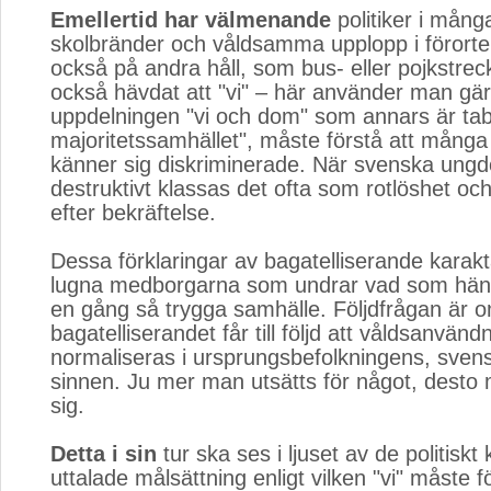
Emellertid har välmenande
politiker i många
skolbränder och våldsamma upplopp i förorter
också på andra håll, som bus- eller pojkstre
också hävdat att "vi" – här använder man gä
uppdelningen "vi och dom" som annars är tabu
majoritetssamhället", måste förstå att många 
känner sig diskriminerade. När svenska ung
destruktivt klassas det ofta som rotlöshet oc
efter bekräftelse.
Dessa förklaringar av bagatelliserande karaktär
lugna medborgarna som undrar vad som hän
en gång så trygga samhälle. Följdfrågan är 
bagatelliserandet får till följd att våldsanvänd
normaliseras i ursprungsbefolkningens, sven
sinnen. Ju mer man utsätts för något, desto
sig.
Detta i sin
tur ska ses i ljuset av de politiskt 
uttalade målsättning enligt vilken "vi" måste 