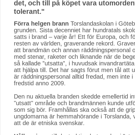
det, och till på köpet vara utomordent
tolerant."
Förra helgen brann
Torslandaskolan i Götebor
grunden. Sista decenniet har hundratals skolo
satts i brand – varje år! Ett för Europa, och 
resten av världen, graverande rekord. Grave
att brandmän och annan räddningspersonal o
med stenar, raketer och liknande när de beger 
så kallade ”utsatta”, i huvudsak invandrartät
att hjälpa till. Det har sagts förut men tål att 
är räddningspersonal alltid fredad, men inte i 
fredstid anno 2009.
Den nu aktuella branden skedde emellertid int
"utsatt" område och brandmännen kunde utför
som sig bör. Framhållas ska också att de gri
ungdomarna är hemmahörande i Torslanda, vil
att de är etniska svenskar.