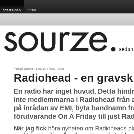
Startsidan
Forum
Föreslå ändring
| 
Skriv ut
| 
Tipsa
| 
Dela
Radiohead - en gravskr
En radio har inget huvud. Detta hin
inte medlemmarna i Radiohead från a
på inrådan av EMI, byta bandnamn f
förutvarande On A Friday till just Ra
När jag fick
höra nyheten om Radioheads plan