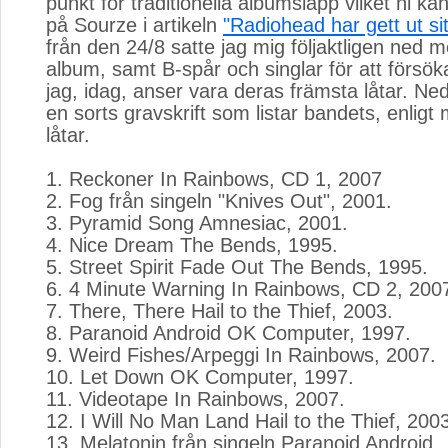
punkt för traditionella albumsläpp vilket ni k
på Sourze i artikeln
"Radiohead har gett ut sit
från den 24/8 satte jag mig följaktligen ned m
album, samt B-spår och singlar för att försök
jag, idag, anser vara deras främsta låtar. Neda
en sorts gravskrift som listar bandets, enligt
låtar.
1. Reckoner In Rainbows, CD 1, 2007
2. Fog från singeln "Knives Out", 2001.
3. Pyramid Song Amnesiac, 2001.
4. Nice Dream The Bends, 1995.
5. Street Spirit Fade Out The Bends, 1995.
6. 4 Minute Warning In Rainbows, CD 2, 200
7. There, There Hail to the Thief, 2003.
8. Paranoid Android OK Computer, 1997.
9. Weird Fishes/Arpeggi In Rainbows, 2007.
10. Let Down OK Computer, 1997.
11. Videotape In Rainbows, 2007.
12. I Will No Man Land Hail to the Thief, 200
13. Melatonin från singeln Paranoid Android.