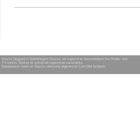
Sourze [loggan] © Nättidningen Sourze, ett registrerat massmedium hos Radio- och
TV-verket. Sourze är också ett registrerat varumärke.
Databasens namn är Sourze. Ansvarig utgivare är Carl Olof Schlyter.