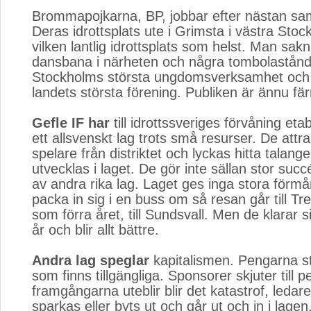
Brommapojkarna, BP, jobbar efter nästan s
Deras idrottsplats ute i Grimsta i västra Stoc
vilken lantlig idrottsplats som helst. Man sak
dansbana i närheten och några tombolastån
Stockholms största ungdomsverksamhet och 
landets största förening. Publiken är ännu fä
Gefle IF har
till idrottssveriges förvåning etab
ett allsvenskt lag trots små resurser. De attr
spelare från distriktet och lyckas hitta talang
utvecklas i laget. De gör inte sällan stor suc
av andra rika lag. Laget ges inga stora förmå
packa in sig i en buss om så resan går till Trel
som förra året, till Sundsvall. Men de klarar s
år och blir allt bättre.
Andra lag speglar
kapitalismen. Pengarna sty
som finns tillgängliga. Sponsorer skjuter till
framgångarna uteblir blir det katastrof, ledar
sparkas eller byts ut och går ut och in i lagen