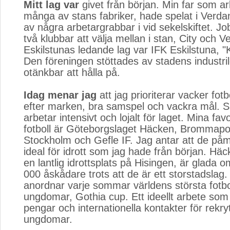
Mitt lag var
givet från början. Min far som ar
många av stans fabriker, hade spelat i Verda
av några arbetargrabbar i vid sekelskiftet. J
två klubbar att välja mellan i stan, City och V
Eskilstunas ledande lag var IFK Eskilstuna, 
Den föreningen stöttades av stadens industri
otänkbar att hålla på.
Idag menar jag
att jag prioriterar vacker fotb
efter marken, bra samspel och vackra mål. 
arbetar intensivt och lojalt för laget. Mina fav
fotboll är Göteborgslaget Häcken, Brommapo
Stockholm och Gefle IF. Jag antar att de på
ideal för idrott som jag hade från början. Hä
en lantlig idrottsplats på Hisingen, är glada o
000 åskådare trots att de är ett storstadsla
anordnar varje sommar världens största fotbo
ungdomar, Gothia cup. Ett ideellt arbete som
pengar och internationella kontakter för rekry
ungdomar.