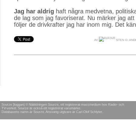
Jag har aldrig
haft några medvetna, politisk
de lag som jag favoriserat. Nu märker jag att 
följer de drivkrafter jag har inom mig. Det kä
AV
STEN O. AN
Sourze [loggan] © Nättidningen Sourze, ett registrerat massmedium hos Radio- och
TV-verket. Sourze är också ett registrerat varumärke.
Databasens namn är Sourze. Ansvarig utgivare är Carl Olof Schlyter.