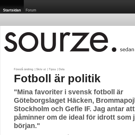
Startsidan
Forum
Föreslå ändring
| 
Skriv ut
| 
Tipsa
| 
Dela
Fotboll är politik
"Mina favoriter i svensk fotboll är
Göteborgslaget Häcken, Brommapojk
Stockholm och Gefle IF. Jag antar att
påminner om de ideal för idrott som 
början."