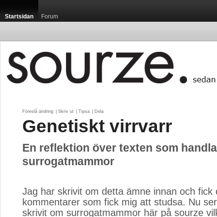
Startsidan
Forum
Föreslå ändring
| 
Skriv ut
| 
Tipsa
| 
Dela
Genetiskt virrvarr
En reflektion över texten som handl
surrogatmammor
Jag har skrivit om detta ämne innan och fick 
kommentarer som fick mig att studsa. Nu ser
skrivit om surrogatmammor här på sourze vil