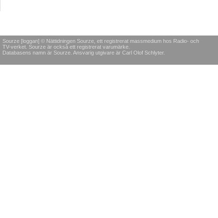
Sourze [loggan] © Nättidningen Sourze, ett registrerat massmedium hos Radio- och
TV-verket. Sourze är också ett registrerat varumärke.
Databasens namn är Sourze. Ansvarig utgivare är Carl Olof Schlyter.