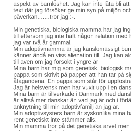
aspekt av barnlöshet. Jag kan inte låta bli att 
text där jag försöker ge min syn på miljön oc
påverkan.......tror jag :-.
Min genetiska, biologiska mamma har jag in
till eftersom jag inte haft någon relation me
jag var två år gammal.
Min adoptivmamma är jag känslomässigt bund
känner ändå en viss alienation till. Jag kan ald
till även om jag försökt i yngre år
Mina barn har mig som genetisk, biologisk
pappa som skrivit på papper att han tar på si
åtagandena. En pappa som står för uppfostra
Jag är helsvensk men har vuxit upp i en dansk
Mina barn är tillverkade i Danmark med dan
är alltså mer danskar än vad jag är och i för
anknytning till min adoptivfamilj än jag är.
Min adoptivsysters barn är syskonlika mina bar
rent genetiskt inte stämmer alls.
Min mamma tror på det genetiska arvet men