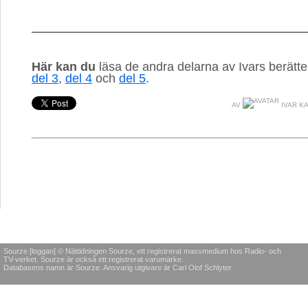
Här kan du
läsa de andra delarna av Ivars berättel
del 3
,
del 4
och 
del 5
.
AV
IVAR K
Sourze [loggan] © Nättidningen Sourze, ett registrerat massmedium hos Radio- och
TV-verket. Sourze är också ett registrerat varumärke.
Databasens namn är Sourze. Ansvarig utgivare är Carl Olof Schlyter.