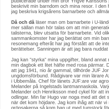
publicerade under min bror Yngve Karlssons p
beskrivit min barndom och mina resor. I den hä
jag beskriva krigsårens barnarbete och allmä
Då och då
läser man om barnarbete i U-lände
mer sällan man hör talas om att min generati
talisterna, blev utsatta för barnarbete. Vid oli
sammankomster har jag berättat om min bar
resonemang efteråt har jag förstått att de int
berättelser. Sanningen är att jag bara nuddat
Jag kan "styrka" mina uppgifter, bland annat 
min dagbok ett litet häfte med rosa pärmar. D
att jag 1941, nio år gammal, tillhörde JUF J
ungdomsförbund. Rådgivare var min lärare A
i Ubbemåla. Chef för länets JUF:are var ag
Melander på Ingelstads lantmannaskola. Va
Melander och Henriksson med cykel för att i
odlingar. Min far Hugo var noga med att det s
när det kom höjdare. Jag kom ihåg att när vi
grönsakerna så kom han ut med tumstock för