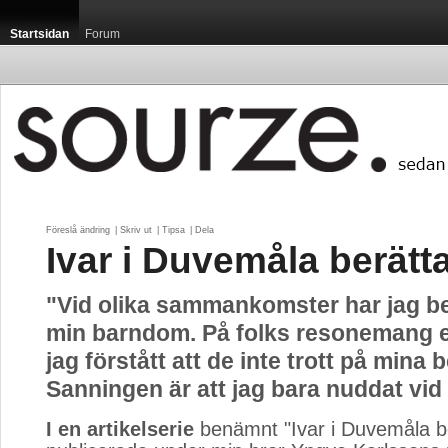
Startsidan
Forum
Föreslå ändring
| 
Skriv ut
| 
Tipsa
| 
Dela
Ivar i Duvemåla berätta
"Vid olika sammankomster har jag b
min barndom. På folks resonemang e
jag förstått att de inte trott på mina b
Sanningen är att jag bara nuddat vid
I en artikelserie
benämnt "Ivar i Duvemåla berä