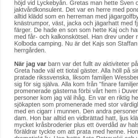
höjd vid Lyckebyån. Gretas man hette Sven 
jaktvårdkonsulent. Det var en herre med pon
alltid klädd som en herreman med jägargolfby
knästrumpor, väst, jacka och jägarhatt med fjäd
färger. De hade en son som hette Kaj och ha
med får- och kalkonskötsel. Han drev under 
Kolboda camping. Nu är det Kajs son Staffa
herrgården.
När jag var
barn var det fullt av aktiviteter på
Greta hade väl ett tiotal gäster. Alla höll på si
pratade rikssvenska, liksom familjen Wessber
sig för sig själva. Alla kom från "finare familje
promenerade gästerna förbi vårt hem i Duve
personer kom jag väl ihåg. En var en riktig 
sjökapten som promenerade med stor värdighe
med en cigarr i munnen. Den andra personen
dam. Hon bar alltid en vidbrättad hatt, ljus k
mycket kråsbroderier plus ett överdåd av ha
föräldrar tyckte om att prata med henne. Hon