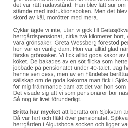
det var rätt radavstånd. Han blev lätt sur om
stämde med instruktionsboken. Men det blev i 
skörd av kål, morötter med mera.
Cyklar ägde vi inte, utan vi gick till Getasjökv
herrgårdspensionat, cirka två kilometer bort, 
våra grönsaker. Greta Wessberg förestod pe
hon var en vänlig dam. Hon var alltid glad n
färska grönsaker. Vi fick alltid goda kakor av 
köket. De bakades av en söt flicka som hette
jobbade på pensionatet under 40-talet. Jag ha
henne sen dess, men av en händelse berättad
sällskap om de goda kakorna man fick i Sjök
för mig främmande dam att det var hon som
Det visade sig att vi som pensionärer bor nä
Så nog är livet förunderligt.
Britta har mycket
att berätta om Sjökvarn a
Då var fart och fläkt över pensionatet. Sjökv
herrgården i Algutsboda socken och ligger va