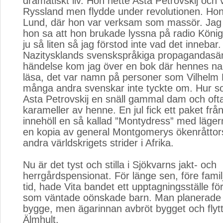
dramatiskt liv. Hon hette Asta Petrovskij och 
Ryssland men flydde under revolutionen. Hon 
Lund, där hon var verksam som massör. Jag 
hon sa att hon brukade lyssna på radio Köni
ju så liten så jag förstod inte vad det innebar
Nazitysklands svenskspråkiga propagandasän
händelse kom jag över en bok där hennes na
läsa, det var namn på personer som Vilhelm
många andra svenskar inte tyckte om. Hur so
Asta Petrovskij en snäll gammal dam och ofta 
karameller av henne. En jul fick ett paket fr
innehöll en så kallad ”Montydress” med läge
en kopia av general Montgomerys ökenråttors
andra världskrigets strider i Afrika.
Nu är det tyst och stilla i Sjökvarns jakt- och
herrgårdspensionat. För länge sen, före fam
tid, hade Vita bandet ett upptagningsställe för
som väntade oönskade barn. Man planerade e
bygge, men ägarinnan avbröt bygget och flyttade
Älmhult.