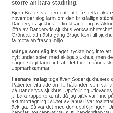
större än bara städning.
Björn Bragé, var den patient före detta läkare
november slog larm om den bristfälliga städn
Danderyds sjukhus. I direktsändning av Aktuell
löfte av Danderyds sjukhus verksamhetschef
Gröndal, att nästa gång Bragé kom till sjukhu
få möta en fräsch miljö.
Många som såg
inslaget, tyckte nog inte att 
nytt under solen med skitiga sjukhus, men det
någon slagit larm och att det för en gångs sku
uppmärksammat.
I senare inslag
togs även Södersjukhusets st
Patienter vittnade om förhållanden som var ä
på Danderyds sjukhus. Uppföljning utlovades
ju bara rapportera, att då jag själv var inne 
akutmottagning i slutet av januari var toalette
äckliga. Så var det med den uppföljningen! U
handfat, toapappret var slut, handspriten var 