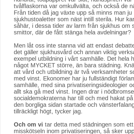
tvålflaskorna var omkullvälta, och också de näst
Från tiden då jag växte upp så minns man ju
sjukhustoaletter som näst intill sterila. Hur ka
såhär, i dessa tider av larm från sjukhus om 
smittor, där de fått stänga hela avdelningar?
Men låt oss inte stanna vid att endast debatt
det gäller sjukhusvård och annan viktig verksa
exempel utbildning i vårt samhälle. Det hela
något MYCKET större, än bara städning. Knä
att vård och utbildning är två verksamheter 
med vinst. Ekonomer har ju fullständigt förla
samhälle, med sina privatiseringsideologier o
allt ska gå med vinst. Ingen drar i nödbromse
socialdemokraterna har till och med hakat p
den borgliga sidan startade och vänsterfalang
tillräckligt högt, tycker jag.
Och om vi
tar detta med städningen som ett
misskötseln inom privatiseringen, så sker up