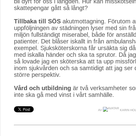
bli dyrt för oss i längden. Hur kan misskötsel
skattepengar gått så långt?
Tillbaka till SÖS
akutmottagning. Förutom at
uppföljningen av städningen lyser med sin frå
miljön fullständigt miserabel, både för anställ
patienter. Det blåser iskallt in från ambulanshal
exempel. Sjuksköterskorna får ursäkta sig 
med iskalla händer och ska ta sprutor. Då jag
så lovade jag en sköterska att ta upp missfö
inom sjukvården och sa samtidigt att jag ser 
större perspektiv.
Vård och utbildning
är två verksamheter som
inte ska gå med vinst i vårt samhälle.
AV
KARIN HO