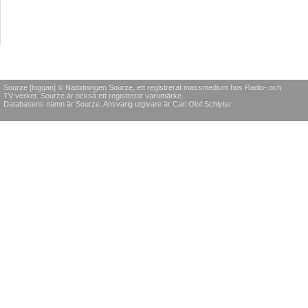
Sourze [loggan] © Nättidningen Sourze, ett registrerat massmedium hos Radio- och
TV-verket. Sourze är också ett registrerat varumärke.
Databasens namn är Sourze. Ansvarig utgivare är Carl Olof Schlyter.