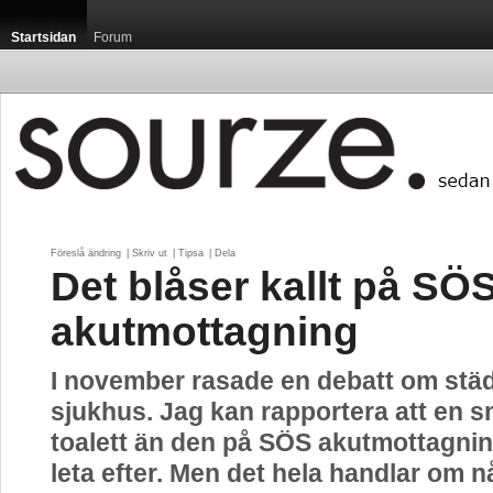
Startsidan
Forum
Föreslå ändring
| 
Skriv ut
| 
Tipsa
| 
Dela
Det blåser kallt på SÖ
akutmottagning
I november rasade en debatt om stä
sjukhus. Jag kan rapportera att en 
toalett än den på SÖS akutmottagnin
leta efter. Men det hela handlar om 