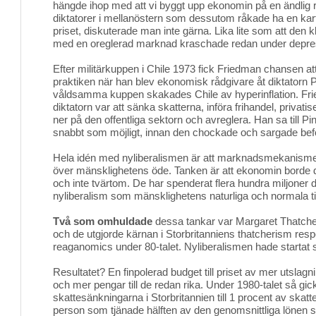
hängde ihop med att vi byggt upp ekonomin på en ändlig 
diktatorer i mellanöstern som dessutom råkade ha en kart
priset, diskuterade man inte gärna. Lika lite som att den 
med en oreglerad marknad kraschade redan under depre
Efter militärkuppen i Chile 1973 fick Friedman chansen att 
praktiken när han blev ekonomisk rådgivare åt diktatorn P
våldsamma kuppen skakades Chile av hyperinflation. Frie
diktatorn var att sänka skatterna, införa frihandel, privati
ner på den offentliga sektorn och avreglera. Han sa till Pi
snabbt som möjligt, innan den chockade och sargade bef
Hela idén med nyliberalismen är att marknadsmekanismern
över mänsklighetens öde. Tanken är att ekonomin borde d
och inte tvärtom. De har spenderat flera hundra miljoner d
nyliberalism som mänsklighetens naturliga och normala ti
Två som omhuldade
dessa tankar var Margaret Thatche
och de utgjorde kärnan i Storbritanniens thatcherism res
reaganomics under 80-talet. Nyliberalismen hade startat s
Resultatet? En finpolerad budget till priset av mer utslag
och mer pengar till de redan rika. Under 1980-talet så gic
skattesänkningarna i Storbritannien till 1 procent av skatt
person som tjänade hälften av den genomsnittliga lönen 