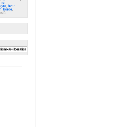
ismen
,
styra
,
över
,
n
,
borde
,
eslå