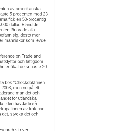
enten av amerikanska 
ikaste 5 procenten med 23
rna fick en 50-procentig
.000 dollar. Bland de
nten förlorade alla
 befann sig, desto mer
ner människor som levde
ference on Trade and 
tklyftor och fattigdom i
ikheter ökat de senaste 20
anta bok "Chockdoktrinen" 
k 2003, men nu på ett
vaderade man det och
andet för utländska
ela tiden hävdade så
Ockupationen av Irak har
ssa det, stycka det och
esearch skriver: