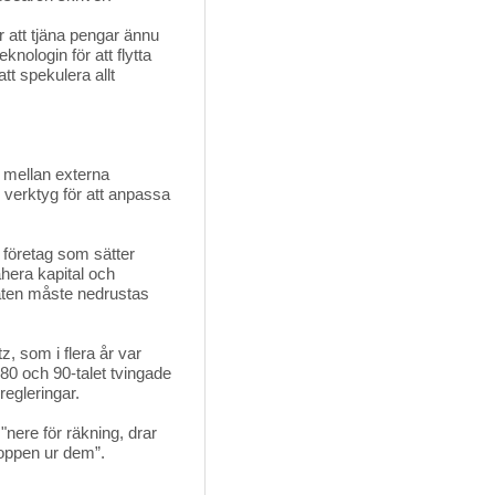
r att tjäna pengar ännu
nologin för att flytta
t spekulera allt
:
r mellan externa
 verktyg för att anpassa
företag som sätter 
ahera kapital och
taten måste nedrustas
z, som i flera år var 
0 och 90-talet tvingade
regleringar.
"nere för räkning, drar
roppen ur dem”.