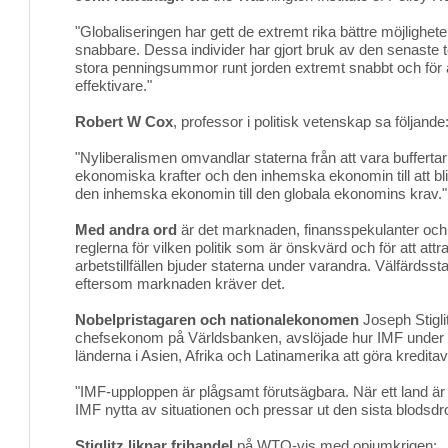
"Globaliseringen har gett de extremt rika bättre möjlighete
snabbare. Dessa individer har gjort bruk av den senaste tek
stora penningsummor runt jorden extremt snabbt och för at
effektivare."
Robert W Cox
, professor i politisk vetenskap sa följande
"Nyliberalismen omvandlar staterna från att vara bufferta
ekonomiska krafter och den inhemska ekonomin till att bli
den inhemska ekonomin till den globala ekonomins krav."
Med andra ord
är det marknaden, finansspekulanter och 
reglerna för vilken politik som är önskvärd och för att attr
arbetstillfällen bjuder staterna under varandra. Välfärdss
eftersom marknaden kräver det.
Nobelpristagaren och nationalekonomen
Joseph Stiglit
chefsekonom på Världsbanken, avslöjade hur IMF under 8
länderna i Asien, Afrika och Latinamerika att göra kreditav
"IMF-upploppen är plågsamt förutsägbara. När ett land är 
IMF nytta av situationen och pressar ut den sista blodsd
Stiglitz liknar frihandel
på WTO-vis med opiumkrigen: