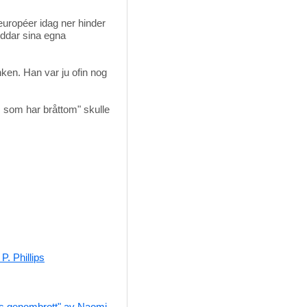
uropéer idag ner hinder
yddar sina egna
ken. Han var ju ofin nog
som har bråttom" skulle 
P. Phillips
ns genombrott" av Naomi