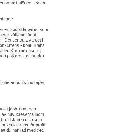
enomsnittslönen fick en
atcher:
var en socialdarwinist som
n var välkänd för att
." Det centrala värdet i
konkurrens - konkurrens
divider. Konkurrensen är
från pojkarna, de starka
färdigheter och kunskaper
talet jobb inom den 
En av huvudteserna inom
talt nedskuren eftersom
 om konkurrens för profit
att du har råd med det.