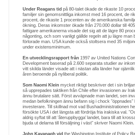
Under Reagans tid
på 80-talet ökade de rikaste 10 proc
familjer sin genomsnittliga inkomst med 16 procent, de r
procent, de rikaste 1 procenten av de amerikanska familje
ökning. Deras inkomster ökade från 270.000 dollar till 405
fattigare amerikanerna visade det sig att de lägre 80 proce
någonting, och som vanligt gällde regeln att ju lägre man
förlorade man. USA kunde också stoltsera med 35 miljo
under existensminimum.
En utvecklingsrapport från
1997 av United Nations Con
Development baserad på 2.600 separata studier av inkoms
vitt skilda länder visade att i nästan alla länder har ojäml
åren beroende på nyliberal politik.
Som Naomi Klein
mycket riktigt beskriver det i sin brilj
så upprepades taktiken från Chile efter invasionen av Ira
ännu brutalare sätt. Först avväpnade man landet, sen in
medan befolkningen ännu befann sig i chock "öppnades" l
investerare. Till skillnad mot vad Bushadministrationen h
försökte USA i det längsta att fördröja fria irakiska val. "
aldrig syftat till att ’återuppbygga’ landet, bara till att kro
bjuda ut delarna till försäljning i väst" skriver Naomi Klein.
John Kavanagh vid
the Washington Institute of Policy R