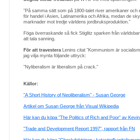
"På samma sätt som på 1800-talet river amerikaner och e
för handel i Asien, Latinamerika och Afrika, medan de sk
marknader mot tredje världens jordbruksproduktion."
Föga överraskande så fick Stiglitz sparken från världsban
att tala sanning.
För att travestera
Lenins citat "Kommunism är socialism 
jag vilja mynta följande uttryck:
"Nyliberalism är liberalism på crack."
Källor:
"A Short History of Neoliberalism" - Susan George
Artikel om Susan George från Visual Wikipedia
Här kan du köpa "The Politics of Rich and Poor" av Kevin 
"Trade and Development Report 1997", rapport från FN
Här kan du köpa "Chockdoktrinen : katastrofkapitalisme