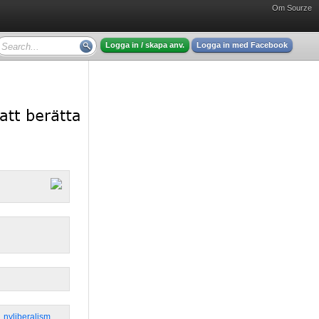
Om Sourze
Logga in / skapa anv.
Logga in med Facebook
,
nyliberalism
,