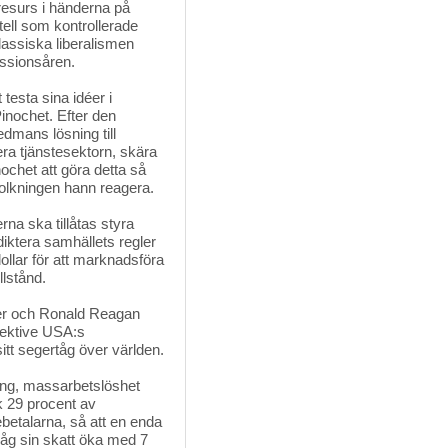
resurs i händerna på
ell som kontrollerade
klassiska liberalismen
ssionsåren.
testa sina idéer i
inochet. Efter den
dmans lösning till
sera tjänstesektorn, skära
nochet att göra detta så
olkningen hann reagera.
a ska tillåtas styra
iktera samhällets regler
ollar för att marknadsföra
llstånd.
r och Ronald Reagan 
pektive USA:s
itt segertåg över världen.
ning, massarbetslöshet
k 29 procent av
ebetalarna, så att en enda
såg sin skatt öka med 7