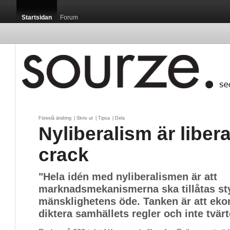
Startsidan
Forum
Föreslå ändring
| 
Skriv ut
| 
Tipsa
| 
Dela
Nyliberalism är liber
crack
"Hela idén med nyliberalismen är att
marknadsmekanismerna ska tillåtas st
mänsklighetens öde. Tanken är att ek
diktera samhällets regler och inte tvär