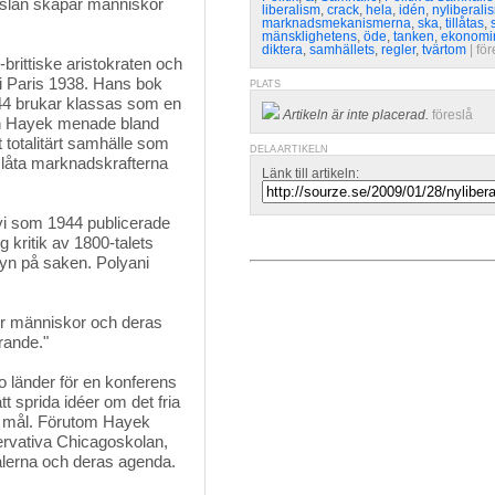
ädslan skapar människor
liberalism
,
crack
,
hela
,
idén
,
nyliberal
marknadsmekanismerna
,
ska
,
tillåtas
,
mänsklighetens
,
öde
,
tanken
,
ekonomi
diktera
,
samhällets
,
regler
,
tvärtom
| 
för
rittiske aristokraten och 
i Paris 1938. Hans bok
PLATS
44 brukar klassas som en
Artikeln är inte placerad.
föreslå
Von Hayek menade bland
tt totalitärt samhälle som
DELA ARTIKELN
tt låta marknadskrafterna
Länk till artikeln:
i som 1944 publicerade
 kritik av 1800-talets
yn på saken. Polyani
r människor och deras
örande."
io länder för en konferens
t sprida idéer om det fria
a mål. Förutom Hayek
ervativa Chicagoskolan,
alerna och deras agenda.