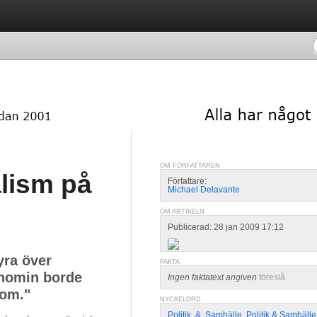
OM FÖRFATTAREN
alism på
Författare:
Michael Delavante
OM ARTIKELN
Publicerad: 28 jan 2009 17:12
yra över
FAKTA
onomin borde
Ingen faktatext angiven
föreslå
tom."
NYCKELORD
Politik
,
&
,
Samhälle
,
Politik & Samhälle