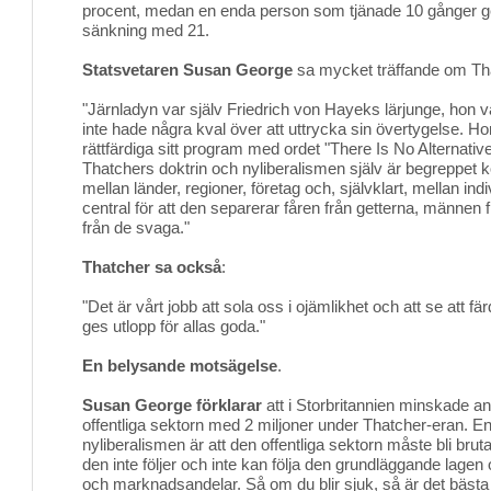
procent, medan en enda person som tjänade 10 gånger g
sänkning med 21.
Statsvetaren Susan George
sa mycket träffande om Th
"Järnladyn var själv Friedrich von Hayeks lärjunge, hon 
inte hade några kval över att uttrycka sin övertygelse. Ho
rättfärdiga sitt program med ordet "There Is No Alternative
Thatchers doktrin och nyliberalismen själv är begreppet 
mellan länder, regioner, företag och, självklart, mellan in
central för att den separerar fåren från getterna, männen 
från de svaga."
Thatcher sa också
:
"Det är vårt jobb att sola oss i ojämlikhet och att se att 
ges utlopp för allas goda."
En belysande motsägelse
.
Susan George förklarar
att i Storbritannien minskade an
offentliga sektorn med 2 miljoner under Thatcher-eran. 
nyliberalismen är att den offentliga sektorn måste bli bru
den inte följer och inte kan följa den grundläggande lagen
och marknadsandelar. Så om du blir sjuk, så är det bästa 