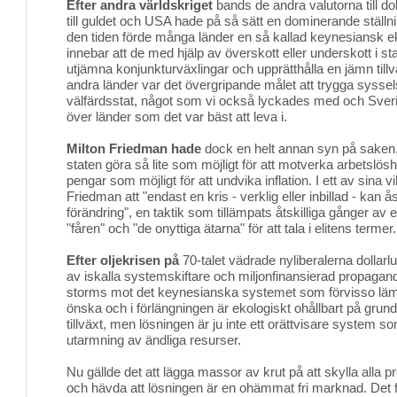
Efter andra världskriget
bands de andra valutorna till dol
till guldet och USA hade på så sätt en dominerande ställn
den tiden förde många länder en så kallad keynesiansk ek
innebar att de med hjälp av överskott eller underskott i s
utjämna konjunkturväxlingar och upprätthålla en jämn tillv
andra länder var det övergripande målet att trygga sysse
välfärdsstat, något som vi också lyckades med och Sverig
över länder som det var bäst att leva i.
Milton Friedman hade
dock en helt annan syn på saken.
staten göra så lite som möjligt för att motverka arbetslös
pengar som möjligt för att undvika inflation. I ett av sina 
Friedman att "endast en kris - verklig eller inbillad - kan
förändring", en taktik som tillämpats åtskilliga gånger av e
"fåren" och "de onyttiga ätarna" för att tala i elitens termer.
Efter oljekrisen på
70-talet vädrade nyliberalerna dollar
av iskalla systemskiftare och miljonfinansierad propagand
storms mot det keynesianska systemet som förvisso lämnar
önska och i förlängningen är ekologiskt ohållbart på grun
tillväxt, men lösningen är ju inte ett orättvisare system 
utarmning av ändliga resurser.
Nu gällde det att lägga massor av krut på att skylla alla 
och hävda att lösningen är en ohämmat fri marknad. Det f