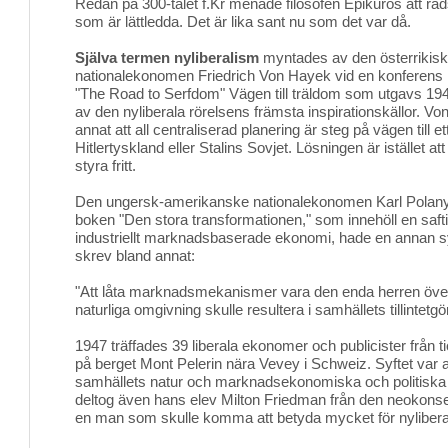
Redan på 300-talet f.Kr menade filosofen Epikuros att r
som är lättledda. Det är lika sant nu som det var då.
Själva termen nyliberalism
myntades av den österrikisk-b
nationalekonomen Friedrich Von Hayek vid en konferens 
"The Road to Serfdom" Vägen till träldom som utgavs 19
av den nyliberala rörelsens främsta inspirationskällor. 
annat att all centraliserad planering är steg på vägen till e
Hitlertyskland eller Stalins Sovjet. Lösningen är istället a
styra fritt.
Den ungersk-amerikanske nationalekonomen Karl Polany
boken "Den stora transformationen," som innehöll en saftig
industriellt marknadsbaserade ekonomi, hade en annan s
skrev bland annat:
"Att låta marknadsmekanismer vara den enda herren öve
naturliga omgivning skulle resultera i samhällets tillintetg
1947 träffades 39 liberala ekonomer och publicister från t
på berget Mont Pelerin nära Vevey i Schweiz. Syftet var at
samhällets natur och marknadsekonomiska och politisk
deltog även hans elev Milton Friedman från den neokons
en man som skulle komma att betyda mycket för nyliber