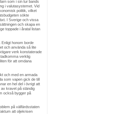
larn som i sin tur bands 
ing i valutasystemet. Vid
onomisk politik, vilket
tatsbudgeten sökte
äxt. I Sverige och vissa
lsättningen och skapa en
e toppade i åratal listan
 Enligt honom borde 
het och använda så lite
viktigare verk konstaterade
 åstadkomma verklig
liten för att omdana
lukt och med en armada 
a som vapen gick de till
 en hel del i övrigt att
d av kravet på ständig
som också bygger på
problem på välfärdsstaten
aktum att oljekrisen